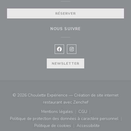
RÉSERVER
NOUS SUIVRE
Facebook ((ouvre une nouvelle fenê
Instagram ((ouvre une nouvell
NEWSLETTER
© 2026 Choulette Expérience — Création de site internet
((ouvre une nouvelle fe
restaurant avec
Zenchef
Mentions légales
CGU
((ouvre une nouvelle fenêtre))
((ouvre une nouvelle fenê
Politique de protection des données à caractère personnel
((ouvre une nouvelle fenêtre))
Politique de cookies
Accessibilite
((ouvre une nouvelle fenêtre))
((ouvre une nouvelle fe