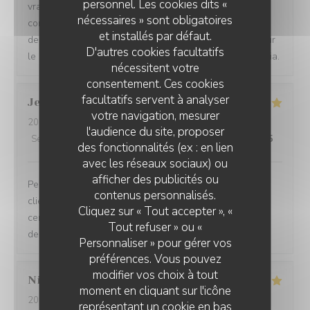
personnel. Les cookies dits «
vraiment délicieuse. Mes amis (des locaux qui ne
nécessaires » sont obligatoires
connaissaient pas le restaurant) ont fait une vraie
et installés par défaut.
decouverte et ils reviendront. Une mention speciale pour
D'autres cookies facultatifs
le service tres souriant (sincere) et serviable. Merci Sonia.
nécessitent votre
consentement. Ces cookies
facultatifs servent à analyser
Jean Jacques
B
votre navigation, mesurer
2026-08-05
- 12:30 - Couverts 2
l'audience du site, proposer
Service
:
5
/5
Ambiance
:
5
/5
Cuisine
:
5
/5
Qualité / Prix
:
5
/5
des fonctionnalités (ex : en lien
avec les réseaux sociaux) ou
afficher des publicités ou
Personnels très compétents service très à l’écoute des
contenus personnalisés.
clients on se sent pas du tout oppressé comme dans
Cliquez sur « Tout accepter », «
certains restaurants et le menu très bon de l’entrée au
Tout refuser » ou «
dessert
Personnaliser » pour gérer vos
préférences. Vous pouvez
modifier vos choix à tout
Nicole
C
moment en cliquant sur l'icône
2026-08-05
- 12:15 - Couverts 3
représentant un cookie en bas