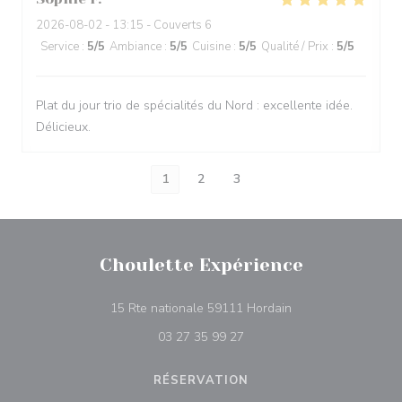
2026-08-02
- 13:15 - Couverts 6
Service
:
5
/5
Ambiance
:
5
/5
Cuisine
:
5
/5
Qualité / Prix
:
5
/5
Plat du jour trio de spécialités du Nord : excellente idée.
Délicieux.
1
2
3
Choulette Expérience
((ouvre une nouvell
15 Rte nationale 59111 Hordain
03 27 35 99 27
RÉSERVATION