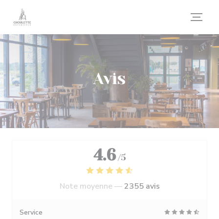
Personnalisation de vos choix en matière de cookies
Avis
4.6
/5
Note moyenne —
2355 avis
Service