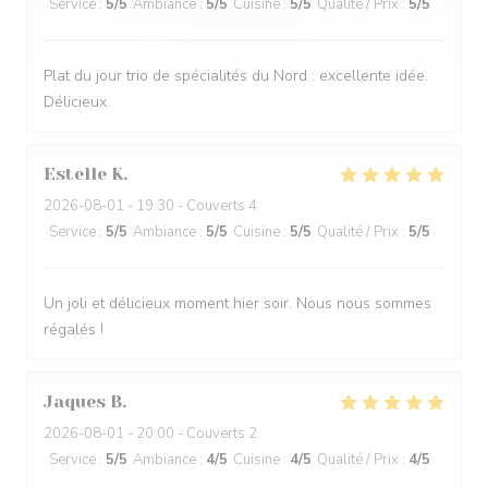
Service
:
5
/5
Ambiance
:
5
/5
Cuisine
:
5
/5
Qualité / Prix
:
5
/5
Plat du jour trio de spécialités du Nord : excellente idée.
Délicieux.
Estelle
K
2026-08-01
- 19:30 - Couverts 4
Service
:
5
/5
Ambiance
:
5
/5
Cuisine
:
5
/5
Qualité / Prix
:
5
/5
Un joli et délicieux moment hier soir. Nous nous sommes
régalés !
Jaques
B
2026-08-01
- 20:00 - Couverts 2
Service
:
5
/5
Ambiance
:
4
/5
Cuisine
:
4
/5
Qualité / Prix
:
4
/5