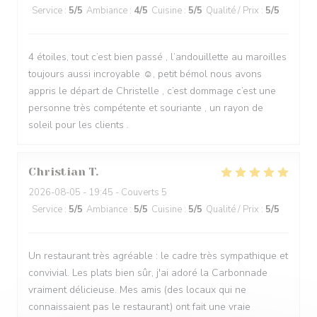
Service
:
5
/5
Ambiance
:
4
/5
Cuisine
:
5
/5
Qualité / Prix
:
5
/5
4 étoiles, tout c’est bien passé , l’andouillette au maroilles
toujours aussi incroyable ☺️, petit bémol nous avons
appris le départ de Christelle , c’est dommage c’est une
personne très compétente et souriante , un rayon de
soleil pour les clients .
Christian
T
2026-08-05
- 19:45 - Couverts 5
Service
:
5
/5
Ambiance
:
5
/5
Cuisine
:
5
/5
Qualité / Prix
:
5
/5
Un restaurant très agréable : le cadre très sympathique et
convivial. Les plats bien sûr, j'ai adoré la Carbonnade
vraiment délicieuse. Mes amis (des locaux qui ne
connaissaient pas le restaurant) ont fait une vraie