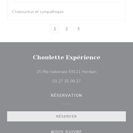
Chaleureux et sympathique
1
2
3
Choulette Expérience
((ouvre une nouvell
15 Rte nationale 59111 Hordain
03 27 35 99 27
RÉSERVATION
RÉSERVER
NOUS SUIVRE