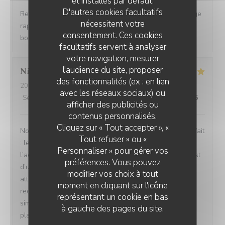
et installés par défaut.
D'autres cookies facultatifs
Restaurant tendance Accueil chaleureux Prise en charge
nécessitent votre
rapide Bon rapport qualité/prix Assiettes copieuses et
consentement. Ces cookies
bons produits
facultatifs servent à analyser
votre navigation, mesurer
l'audience du site, proposer
Nicolas
B
des fonctionnalités (ex : en lien
2026-08-04
- 13:30 - Couverts 4
avec les réseaux sociaux) ou
Service
:
5
/5
Ambiance
:
5
/5
Cuisine
:
5
/5
Qualité / Prix
:
5
/5
afficher des publicités ou
contenus personnalisés.
Cliquez sur « Tout accepter », «
Nous avons passé un excellent moment ! Tout était parfait
Tout refuser » ou «
: les repas étaient délicieux, le service irréprochable, et
Personnaliser » pour gérer vos
l’accueil d’une chaleur exceptionnelle. Toute l’équipe est
préférences. Vous pouvez
d’une grande gentillesse, avec de nombreuses petites
modifier vos choix à tout
attentions qui font vraiment la différence. Nous
moment en cliquant sur l'icône
recommandons cet établissement à 100 % ! C’est tout
représentant un cookie en bas
simplement topissime. Nous reviendrons avec grand
à gauche des pages du site.
plaisir !