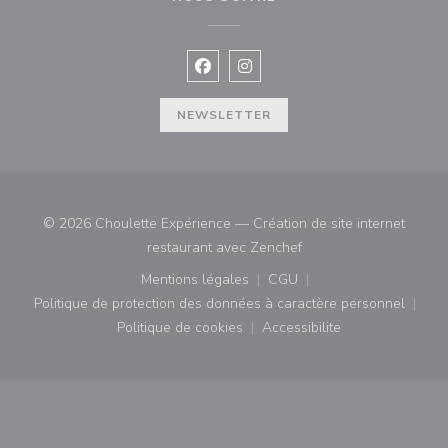
Facebook ((ouvre une nouvelle fenê
Instagram ((ouvre une nouvell
NEWSLETTER
© 2026 Choulette Expérience — Création de site internet
((ouvre une nouvelle fe
restaurant avec
Zenchef
Mentions légales
CGU
((ouvre une nouvelle fenêtre))
((ouvre une nouvelle fenê
Politique de protection des données à caractère personnel
((ouvre une nouvelle fenêtre))
Politique de cookies
Accessibilite
((ouvre une nouvelle fenêtre))
((ouvre une nouvelle fe