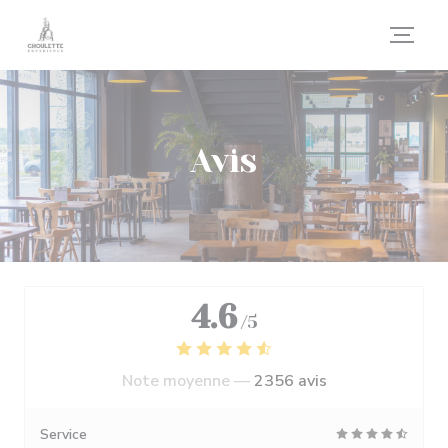
Personnalisation de vos choix en matière de cookies
Avis
4.6
/5
Note moyenne —
2356 avis
Service