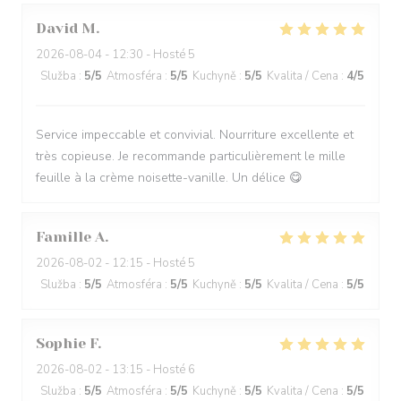
David
M
2026-08-04
- 12:30 - Hosté 5
Služba
:
5
/5
Atmosféra
:
5
/5
Kuchyně
:
5
/5
Kvalita / Cena
:
4
/5
Service impeccable et convivial. Nourriture excellente et
très copieuse. Je recommande particulièrement le mille
feuille à la crème noisette-vanille. Un délice 😋
Famille
A
2026-08-02
- 12:15 - Hosté 5
Služba
:
5
/5
Atmosféra
:
5
/5
Kuchyně
:
5
/5
Kvalita / Cena
:
5
/5
Sophie
F
2026-08-02
- 13:15 - Hosté 6
Služba
:
5
/5
Atmosféra
:
5
/5
Kuchyně
:
5
/5
Kvalita / Cena
:
5
/5