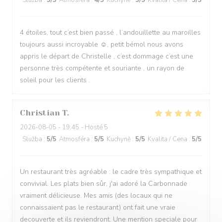
Služba
:
5
/5
Atmosféra
:
4
/5
Kuchyně
:
5
/5
Kvalita / Cena
:
5
/5
4 étoiles, tout c’est bien passé , l’andouillette au maroilles
toujours aussi incroyable ☺️, petit bémol nous avons
appris le départ de Christelle , c’est dommage c’est une
personne très compétente et souriante , un rayon de
soleil pour les clients .
Christian
T
2026-08-05
- 19:45 - Hosté 5
Služba
:
5
/5
Atmosféra
:
5
/5
Kuchyně
:
5
/5
Kvalita / Cena
:
5
/5
Un restaurant très agréable : le cadre très sympathique et
convivial. Les plats bien sûr, j'ai adoré la Carbonnade
vraiment délicieuse. Mes amis (des locaux qui ne
connaissaient pas le restaurant) ont fait une vraie
decouverte et ils reviendront. Une mention speciale pour