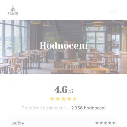
Panel pro správu cookies
Hodnocení
4.6
/5
Průměrné hodnocení —
2356 hodnoceni
Služba