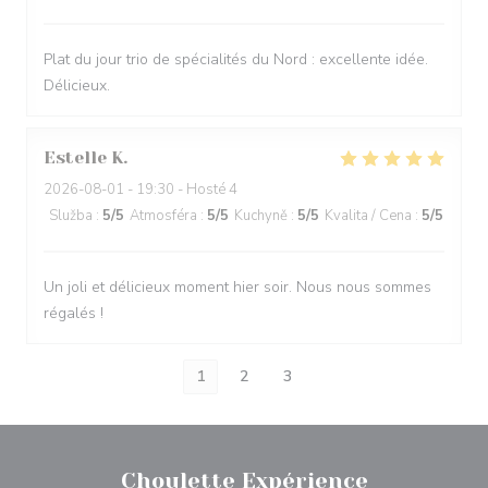
Plat du jour trio de spécialités du Nord : excellente idée.
Délicieux.
Estelle
K
2026-08-01
- 19:30 - Hosté 4
Služba
:
5
/5
Atmosféra
:
5
/5
Kuchyně
:
5
/5
Kvalita / Cena
:
5
/5
Un joli et délicieux moment hier soir. Nous nous sommes
régalés !
1
2
3
Choulette Expérience