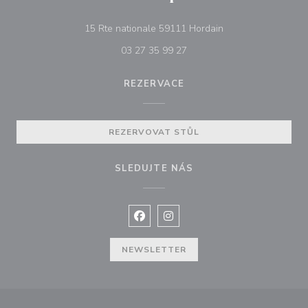
((otevře se v novém
15 Rte nationale 59111 Hordain
03 27 35 99 27
REZERVACE
REZERVOVAT STŮL
SLEDUJTE NÁS
Facebook ((otevře se v novém okně
Instagram ((otevře se v nové
NEWSLETTER