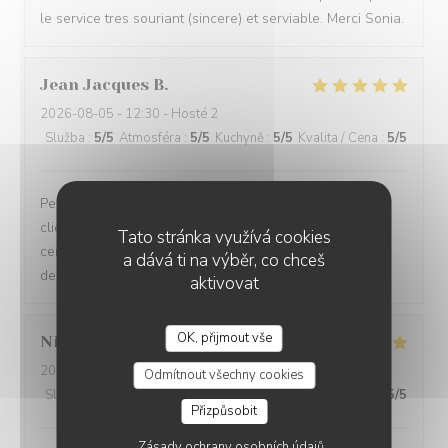
le service tres souriant (sincere) et serviable. Merci Sonia.
Jean Jacques
B
2026-08-05
- 12:30 - Hosté 2
Služba
:
5
/5
Atmosféra
:
5
/5
Kuchyně
:
5
/5
Kvalita / Cena
:
5
/5
Personnels très compétents service très à l’écoute des
clients on se sent pas du tout oppressé comme dans
Tato stránka využívá cookies
certains restaurants et le menu très bon de l’entrée au
a dává ti na výběr, co chceš
dessert
aktivovat
OK, přijmout vše
Nicole
C
2026-08-05
- 12:15 - Hosté 3
Odmítnout všechny cookies
Služba
:
5
/5
Atmosféra
:
5
/5
Kuchyně
:
5
/5
Kvalita / Cena
:
5
/5
Přizpůsobit
Zásady ochrany osobních údajů