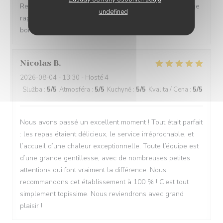
Restaurant tendance Accueil chaleureux Prise en charge
undefined
rapide Bon rapport qualité/prix Assiettes copieuses et
bons produits
Nicolas
B
2026-08-04
- 13:30 - Hosté 4
Služba
:
5
/5
Atmosféra
:
5
/5
Kuchyně
:
5
/5
Kvalita / Cena
:
5
/5
Nous avons passé un excellent moment ! Tout était parfait
: les repas étaient délicieux, le service irréprochable, et
l’accueil d’une chaleur exceptionnelle. Toute l’équipe est
d’une grande gentillesse, avec de nombreuses petites
attentions qui font vraiment la différence. Nous
recommandons cet établissement à 100 % ! C’est tout
simplement topissime. Nous reviendrons avec grand
plaisir !