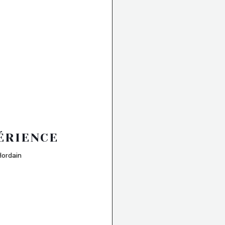
ÉRIENCE
((öffnet ein neues Fenster))
Hordain