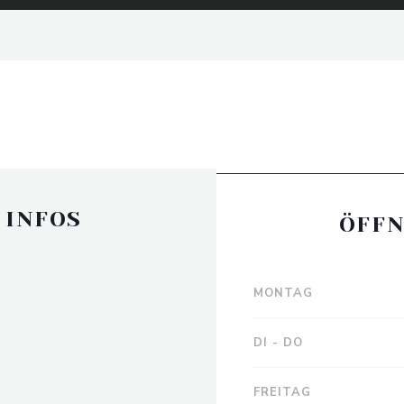
 INFOS
ÖFFN
MONTAG
DI
-
DO
FREITAG