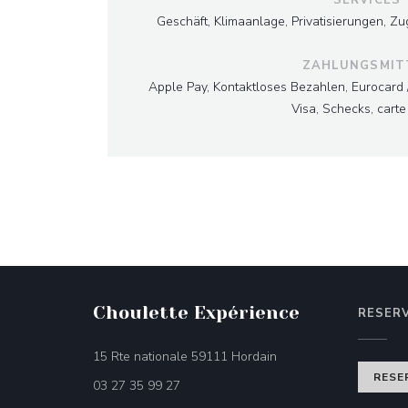
Geschäft, Klimaanlage, Privatisierungen, Zu
ZAHLUNGSMIT
Apple Pay, Kontaktloses Bezahlen, Eurocard 
Visa, Schecks, carte
Choulette Expérience
RESER
((öffnet ein neues Fenst
15 Rte nationale 59111 Hordain
RESE
03 27 35 99 27