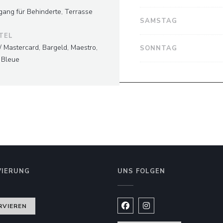
gang für Behinderte, Terrasse
SAMSTAG
TEL
/ Mastercard, Bargeld, Maestro,
SONNTAG
 Bleue
VIERUNG
UNS FOLGEN
er))
RVIEREN
Facebook ((öffnet ein neues
Instagram ((öffnet ein