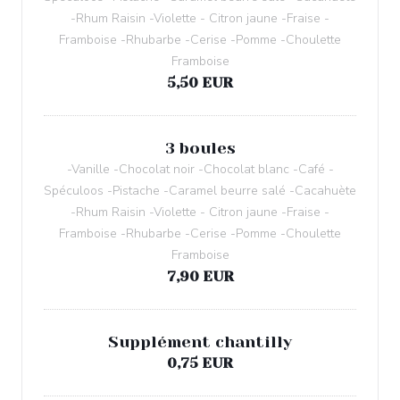
-Rhum Raisin -Violette - Citron jaune -Fraise -
Framboise -Rhubarbe -Cerise -Pomme -Choulette
Framboise
5,50 EUR
3 boules
-Vanille -Chocolat noir -Chocolat blanc -Café -
Spéculoos -Pistache -Caramel beurre salé -Cacahuète
-Rhum Raisin -Violette - Citron jaune -Fraise -
Framboise -Rhubarbe -Cerise -Pomme -Choulette
Framboise
7,90 EUR
Supplément chantilly
0,75 EUR