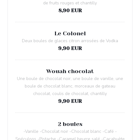
de fruits rouges et chantilly
8,90 EUR
Le Colonel
Deux boules de glaces citron arrosées de Vodka
9,90 EUR
Wouah chocolat
Une boule de chocolat noir, une boule de vanille, une
boule de chocolat blanc, morceaux de gateau
chocolat, coulis de chocolat, chantilly
9,90 EUR
2 boules
-Vanille -Chocolat noir -Chocolat blanc -Café -
Spéculoos -Pistache -Caramel beurre salé -Cacahuète