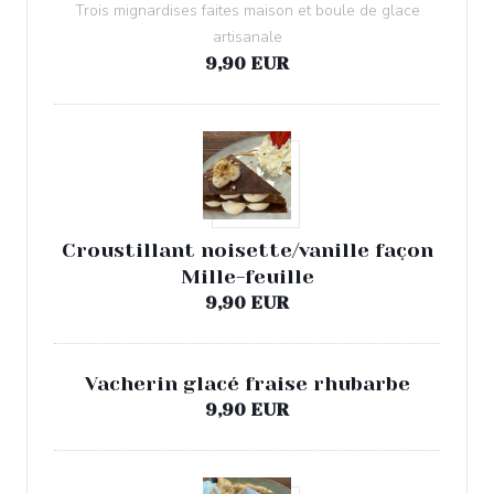
Trois mignardises faites maison et boule de glace
artisanale
9,90 EUR
Croustillant noisette/vanille façon
Mille-feuille
9,90 EUR
Vacherin glacé fraise rhubarbe
9,90 EUR