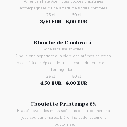
American Pale Ale; notes douces d’agrumes
accompagnées d’une amertume florale contrôlée
25 cl
50 cl
3,00 EUR
6,00 EUR
Blanche de Cambrai 5°
Robe laiteuse et voilée.
2 houblons apportant à la bière des arômes de citron.
Associé à des épices de cumin, coriandre et écorces
d'orange douce
25 cl
50 cl
4,50 EUR
8,00 EUR
Choulette Printemps 6%
Brassée avec des malts spéciaux qui lui donnent sa
jolie couleur ambrée. Bière fine et délicatement
houblonnée.