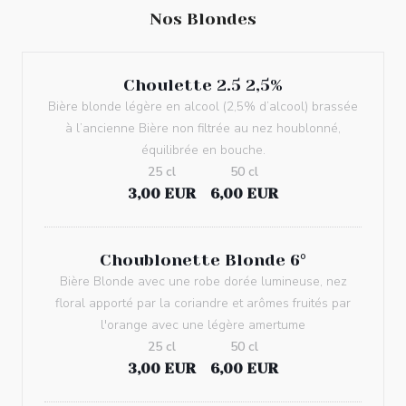
Nos Blondes
Choulette 2.5 2,5%
Bière blonde légère en alcool (2,5% d’alcool) brassée
à l’ancienne Bière non filtrée au nez houblonné,
équilibrée en bouche.
25 cl
50 cl
3,00 EUR
6,00 EUR
Choublonette Blonde 6°
Bière Blonde avec une robe dorée lumineuse, nez
floral apporté par la coriandre et arômes fruités par
l'orange avec une légère amertume
25 cl
50 cl
3,00 EUR
6,00 EUR