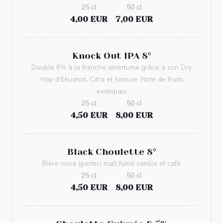
25 cl
50 cl
4,00 EUR
7,00 EUR
Knock Out IPA 8°
Double IPA à la franche amertume grâce à son Dry
Hop d’Ekuanot, Citra et Simcoe. Note de fruits
exotiques
25 cl
50 cl
4,50 EUR
8,00 EUR
Black Choulette 8°
Bière noire (porter) malt fumé vanille et café
25 cl
50 cl
4,50 EUR
8,00 EUR