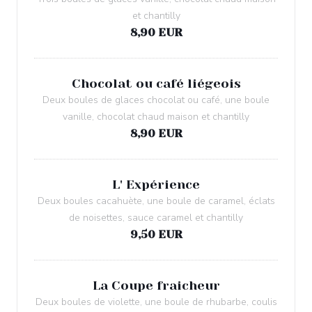
et chantilly
8,90 EUR
Chocolat ou café liégeois
Deux boules de glaces chocolat ou café, une boule
vanille, chocolat chaud maison et chantilly
8,90 EUR
L' Expérience
Deux boules cacahuète, une boule de caramel, éclats
de noisettes, sauce caramel et chantilly
9,50 EUR
La Coupe fraicheur
Deux boules de violette, une boule de rhubarbe, coulis