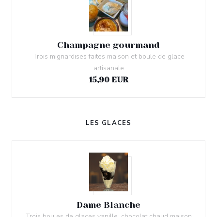
Champagne gourmand
Trois mignardises faites maison et boule de glace
artisanale
15,90 EUR
LES GLACES
Dame Blanche
Trois boules de glaces vanille, chocolat chaud maison