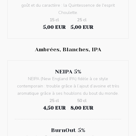
goût et du caractère : la Quintessence de l'esprit
Choulette.
15 cl
25 cl
5,00 EUR
5,00 EUR
Ambrées, Blanches, IPA
NEIPA 5%
NEIPA (New England IPA) fidèle à ce style
contemporain : trouble grâce à l’ajout d’avoine et très
aromatique grâce à ses houblons du bout du monde.
25 cl
50 cl
4,50 EUR
8,00 EUR
BurnOut 5%