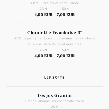
sucre. Bière douce et équilibrée
25 cl
50 cl
4,00 EUR
7,00 EUR
Choulette Framboise 6°
9,5% de jus de framboise plus arômes naturels faible
en sucre. Bière douce et équilibrée
25 cl
50 cl
4,00 EUR
7,00 EUR
LES SOFTS
Les jus Granini
Orange, ananas, abricot, tomate, fraise
25 cl