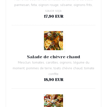
parmesan, feta, oignon rouge, sésame, oignons frits,
sauce soja.
17,90 EUR
Salade de chèvre chaud
Mesclun, tomates, carottes, oignons, légume du
moment, pommes de terre, toats chèvre chaud, tomate
confite
18,90 EUR