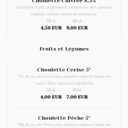
Choulette Cuivrée 8,5%
Un arôme fruité, légèrement caramélisé, des saveurs
maltées, texture dense et moelleuse.
25 cl
50 cl
4,50 EUR
8,00 EUR
Fruits et Légumes
Choulette Cerise 5°
7% de jus de Cerise plus arômes naturels faible en
sucre. Bière douce et équilibrée
25 cl
50 cl
4,00 EUR
7,00 EUR
Choulette Pêche 5°
9% de jus de Pêche plus arômes naturels faible en