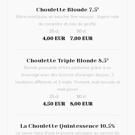
Choulette Blonde 7,5°
Bière moelleuse en bouche ;fine mousse ; légère note
de coriandre et clou de girofle.
25 cl
50 cl
4,00 EUR
7,00 EUR
Choulette Triple Blonde 8,5°
Blonde puissante et très parfumée grâce à un
brassage avec des écorces d'oranges douces. 3
houblons différents et 3 malts. Froment, malt biscuits et
malt pilsen
25 cl
50 cl
4,50 EUR
8,00 EUR
La Choulette Quintessence 10,5%
Le savoir-faire d'une brasserie séculaire au service du