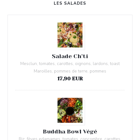
LES SALADES
Salade Ch’ti
Mesclun, tomates, carottes, oignons, lardons, toast
Maroilles, pommes de terre, pommes
17,90 EUR
Buddha Bowl Végé
Riz, fèves edamames, tomates, concombre, carottes,