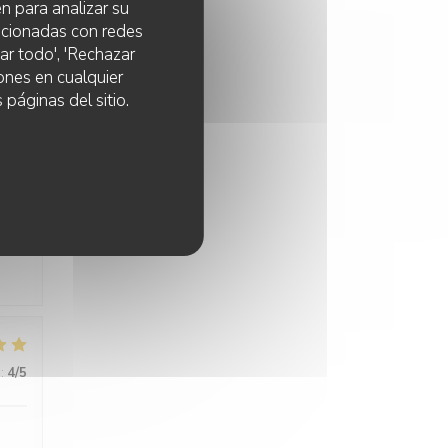
n para analizar su
lacionadas con redes
its
ar todo', 'Rechazar
ones en cualquier
 páginas del sitio.
:
5
/5
:
4
/5