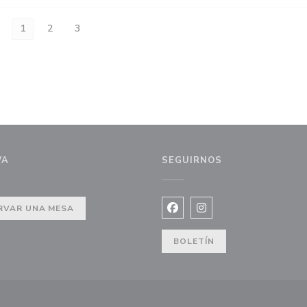
1
2
3
VA
SEGUIRNOS
ntana))
RVAR UNA MESA
Facebook ((abre en una nuev
Instagram ((abre en u
BOLETÍN