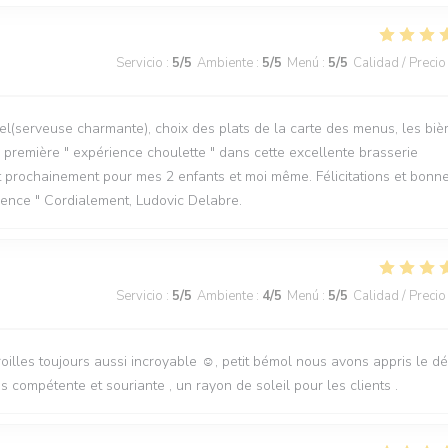
Servicio
:
5
/5
Ambiente
:
5
/5
Menú
:
5
/5
Calidad / Precio
l(serveuse charmante), choix des plats de la carte des menus, les biè
tre première " expérience choulette " dans cette excellente brasserie
t prochainement pour mes 2 enfants et moi même. Félicitations et bonn
rience " Cordialement, Ludovic Delabre.
Servicio
:
5
/5
Ambiente
:
4
/5
Menú
:
5
/5
Calidad / Precio
aroilles toujours aussi incroyable ☺️, petit bémol nous avons appris le d
 compétente et souriante , un rayon de soleil pour les clients .