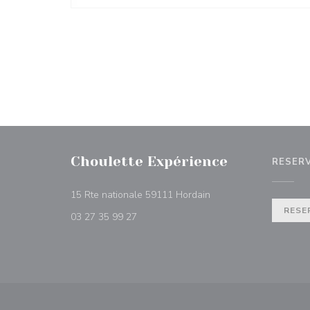
Choulette Expérience
RESER
((abre en una nueva ve
15 Rte nationale 59111 Hordain
RESE
03 27 35 99 27