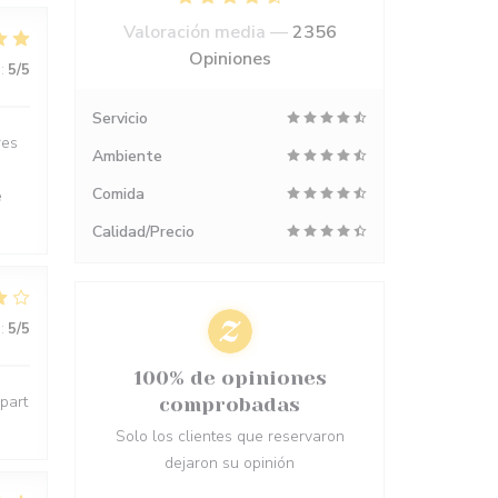
Valoración media —
2356
Opiniones
:
5
/5
Servicio
res
Ambiente
Comida
e
Calidad/Precio
:
5
/5
100% de opiniones
épart
comprobadas
Solo los clientes que reservaron
dejaron su opinión