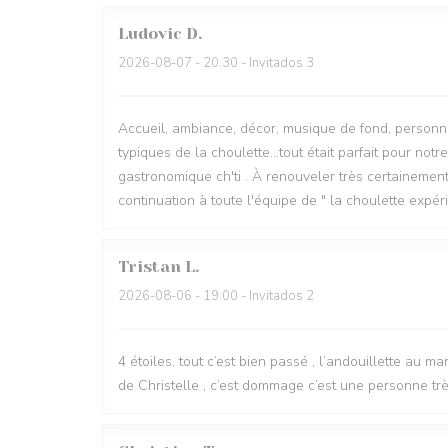
Ludovic
D
2026-08-07
- 20:30 - Invitados 3
Accueil, ambiance, décor, musique de fond, personne
typiques de la choulette...tout était parfait pour no
gastronomique ch'ti . À renouveler très certainemen
continuation à toute l'équipe de " la choulette expé
Tristan
L
2026-08-06
- 19:00 - Invitados 2
4 étoiles, tout c’est bien passé , l’andouillette au m
de Christelle , c’est dommage c’est une personne très