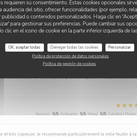
s requieren su consentimiento. Estas cookies opcionales sirve
a audiencia del sitio, ofrecer funcionalidades (por ejemplo, re
rge rapide Bon rapport qualité/prix Assiettes copieuses et bons produ
r publicidad o contenidos personalizados. Haga clic en 'Acept
lizar' para gestionar sus preferencias. Puede cambiar sus opci
lic en el icono de cookie en la parte inferior izquierda de las
Servicio
:
5
/5
Ambiente
:
5
/5
Menú
:
5
/5
Calidad / Precio
OK, aceptar todas
Denegar todas las cookies
Personalizar
Política de protección de datos personales
ait : les repas étaient délicieux, le service irréprochable, et l’accueil
Política de gestión de cookies
ne grande gentillesse, avec de nombreuses petites attentions qui font
lissement à 100 % ! C’est tout simplement topissime. Nous reviendrons
Servicio
:
5
/5
Ambiente
:
5
/5
Menú
:
5
/5
Calidad / Precio
e et très copieuse. Je recommande particulièrement le mille feuille à la