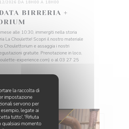
/12/2026 DA 18H00 A 18H00
IDATA BIRRERIA +
ORIUM
mese alle 10:30, immergiti nella storia
eria La Choulette! Scopri il nostro materiale
stro Choulettorium e assaggia i nostri
egustazioni gratuite. Prenotazione in loco,
houlette-experience.com) o al 03 27 25
rtare la raccolta di
per impostazione
pzionali servono per
d esempio, legate ai
tta tutto', 'Rifiuta
 in qualsiasi momento