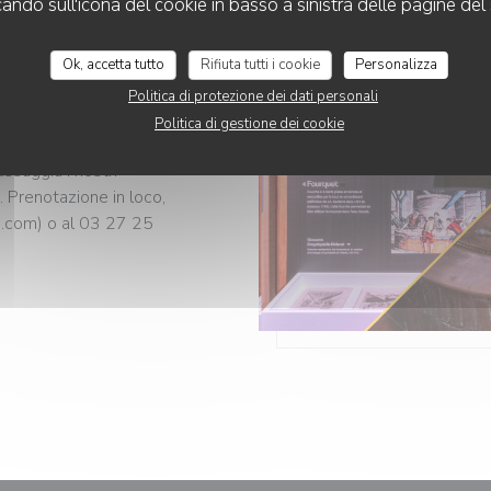
cando sull'icona del cookie in basso a sinistra delle pagine del 
0 A 18H00
RERIA +
Ok, accetta tutto
Rifiuta tutti i cookie
Personalizza
OPY
Politica di protezione dei dati personali
mergiti nella storia
Politica di gestione dei cookie
copri il nostro materiale
assaggia i nostri
. Prenotazione in loco,
e.com) o al 03 27 25