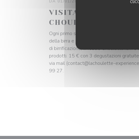
clic
DA 01/01/2026 A 31/12/2026 DA 18H0
VISITA GUIDATA BIR
CHOULETTORIUM-C
Ogni primo sabato del mese alle 10:30, im
della birra e della Birreria La Choulette! S
di birrificazione, il nostro Choulettorium e 
prodotti. 15 € con 3 degustazioni gratuite
via mail (contact@lachoulette-experienc
99 27.