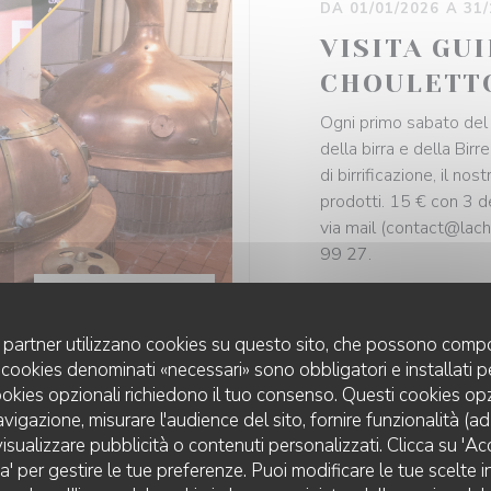
DA 01/01/2026 A 31
VISITA GU
CHOULETT
Ogni primo sabato del 
della birra e della Birr
di birrificazione, il no
prodotti. 15 € con 3 d
via mail (contact@lac
99 27.
PREZZO —
€15.00
uoi partner utilizzano cookies su questo sito, che possono compo
 I cookies denominati «necessari» sono obbligatori e installati 
cookies opzionali richiedono il tuo consenso. Questi cookies o
avigazione, misurare l'audience del sito, fornire funzionalità (a
isualizzare pubblicità o contenuti personalizzati. Clicca su 'Acce
za' per gestire le tue preferenze. Puoi modificare le tue scelte