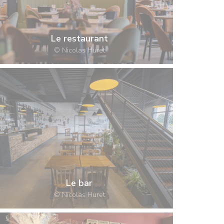
Le restaurant
© Nicolas Huret
Le bar
© Nicolas Huret