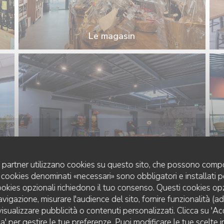
Le magasin
uoi partner utilizzano cookies su questo sito, che possono compo
 I cookies denominati «necessari» sono obbligatori e installati 
La salle de jeux
cookies opzionali richiedono il tuo consenso. Questi cookies o
avigazione, misurare l'audience del sito, fornire funzionalità (a
isualizzare pubblicità o contenuti personalizzati. Clicca su 'Acce
za' per gestire le tue preferenze. Puoi modificare le tue scelte