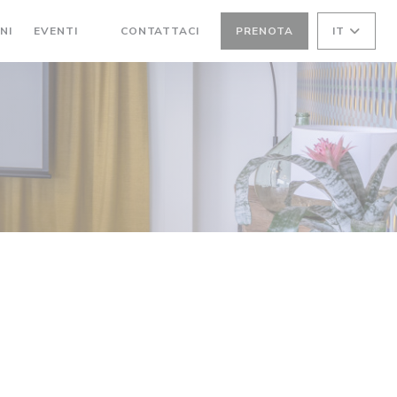
NI
EVENTI
CONTATTACI
PRENOTA
IT
((APRE UNA NUOVA FINESTRA))