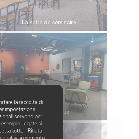
La salle de séminaire
rtare la raccolta di
per impostazione
La salle de jeux
pzionali servono per
d esempio, legate ai
tta tutto', 'Rifiuta
 in qualsiasi momento