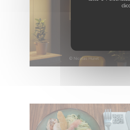
clic
© Nicolas Huret