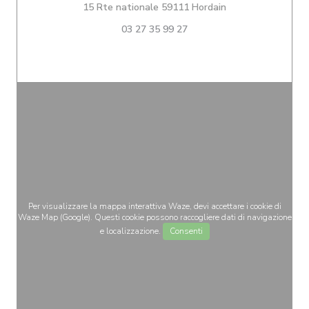
((apre una nuova f
15 Rte nationale 59111 Hordain
03 27 35 99 27
Per visualizzare la mappa interattiva Waze, devi accettare i cookie di
Waze Map (Google). Questi cookie possono raccogliere dati di navigazione
e localizzazione.
Consenti