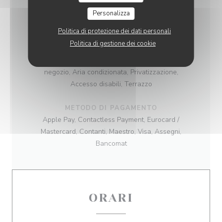
Terroir
Personalizza
TIPOLOGIA
Politica di protezione dei dati personali
Birreria
Politica di gestione dei cookie
SERVIZI
negozio, Aria condizionata, Privatizzazione,
Accesso disabili, Terrazzo
METODO DI PAGAMENTO
Apple Pay, Contactless Payment, Eurocard /
Mastercard, Contanti, Maestro, Visa, Assegni,
Bancomat
ORARI