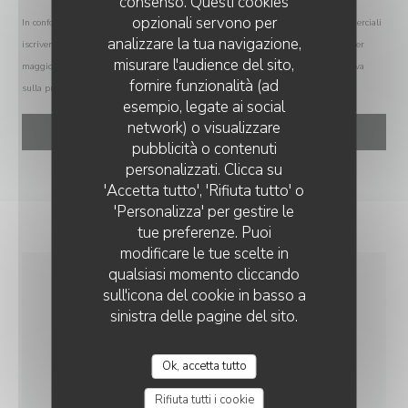
consenso. Questi cookies
opzionali servono per
In conformità al Codice del Consumo, hai il diritto di opporti alle chiamate commerciali
analizzare la tua navigazione,
iscrivendoti al Registro Pubblico delle Opposizioni:
registrodelleopposizioni.it
. Per
misurare l'audience del sito,
maggiori informazioni sul trattamento dei tuoi dati, consulta la nostra
informativa
fornire funzionalità (ad
sulla privacy
.
esempio, legate ai social
network) o visualizzare
pubblicità o contenuti
personalizzati. Clicca su
'Accetta tutto', 'Rifiuta tutto' o
'Personalizza' per gestire le
tue preferenze. Puoi
modificare le tue scelte in
qualsiasi momento cliccando
sull'icona del cookie in basso a
INFORMAZIONI
sinistra delle pagine del sito.
PRATICHE
Ok, accetta tutto
CUCINA
Rifiuta tutti i cookie