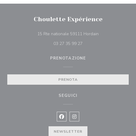
Choulette Expérience
((apre una nuova fin
15 Rte nationale 59111 Hordain
03 27 35 99 27
PRENOTAZIONE
PRENOTA
SEGUICI
Facebook ((apre una nuova finestra)
Instagram ((apre una nuova fi
NEWSLETTER