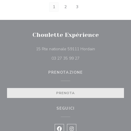
1
2
3
Choulette Expérience
((apre una nuova fin
15 Rte nationale 59111 Hordain
03 27 35 99 27
PRENOTAZIONE
PRENOTA
SEGUICI