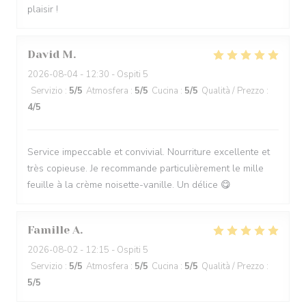
plaisir !
David
M
2026-08-04
- 12:30 - Ospiti 5
Servizio
:
5
/5
Atmosfera
:
5
/5
Cucina
:
5
/5
Qualità / Prezzo
:
4
/5
Service impeccable et convivial. Nourriture excellente et
très copieuse. Je recommande particulièrement le mille
feuille à la crème noisette-vanille. Un délice 😋
Famille
A
2026-08-02
- 12:15 - Ospiti 5
Servizio
:
5
/5
Atmosfera
:
5
/5
Cucina
:
5
/5
Qualità / Prezzo
:
5
/5