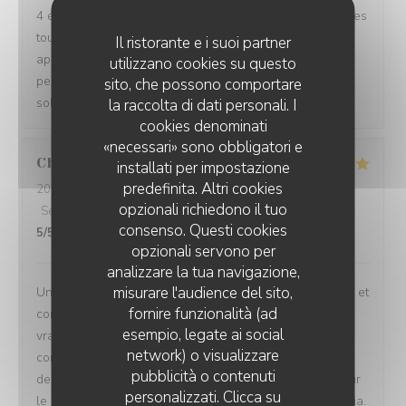
4 étoiles, tout c’est bien passé , l’andouillette au maroilles
toujours aussi incroyable ☺️, petit bémol nous avons
Il ristorante e i suoi partner
appris le départ de Christelle , c’est dommage c’est une
utilizzano cookies su questo
personne très compétente et souriante , un rayon de
sito, che possono comportare
soleil pour les clients .
la raccolta di dati personali. I
cookies denominati
«necessari» sono obbligatori e
Christian
T
installati per impostazione
predefinita. Altri cookies
2026-08-05
- 19:45 - Ospiti 5
opzionali richiedono il tuo
Servizio
:
5
/5
Atmosfera
:
5
/5
Cucina
:
5
/5
Qualità / Prezzo
:
consenso. Questi cookies
5
/5
opzionali servono per
analizzare la tua navigazione,
misurare l'audience del sito,
Un restaurant très agréable : le cadre très sympathique et
fornire funzionalità (ad
convivial. Les plats bien sûr, j'ai adoré la Carbonnade
esempio, legate ai social
vraiment délicieuse. Mes amis (des locaux qui ne
network) o visualizzare
connaissaient pas le restaurant) ont fait une vraie
pubblicità o contenuti
decouverte et ils reviendront. Une mention speciale pour
personalizzati. Clicca su
le service tres souriant (sincere) et serviable. Merci Sonia.