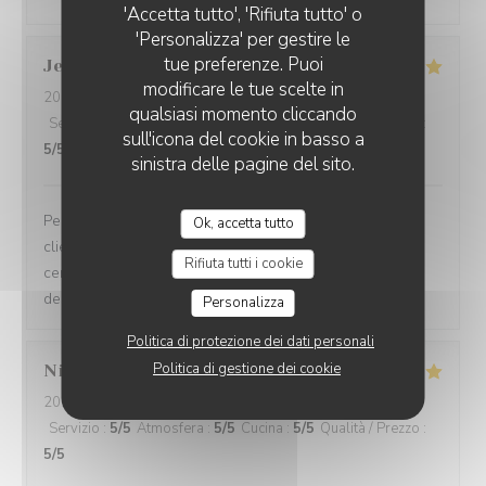
'Accetta tutto', 'Rifiuta tutto' o
'Personalizza' per gestire le
tue preferenze. Puoi
Jean Jacques
B
modificare le tue scelte in
2026-08-05
- 12:30 - Ospiti 2
qualsiasi momento cliccando
Servizio
:
5
/5
Atmosfera
:
5
/5
Cucina
:
5
/5
Qualità / Prezzo
:
sull'icona del cookie in basso a
5
/5
sinistra delle pagine del sito.
Personnels très compétents service très à l’écoute des
Ok, accetta tutto
clients on se sent pas du tout oppressé comme dans
Rifiuta tutti i cookie
certains restaurants et le menu très bon de l’entrée au
dessert
Personalizza
Politica di protezione dei dati personali
Politica di gestione dei cookie
Nicole
C
2026-08-05
- 12:15 - Ospiti 3
Servizio
:
5
/5
Atmosfera
:
5
/5
Cucina
:
5
/5
Qualità / Prezzo
:
5
/5