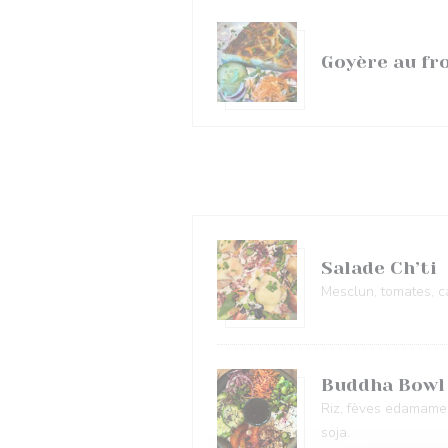
Goyère au f
Salade Ch’ti
Mesclun, tomates, c
Buddha Bowl
Riz, fèves edamames
soja.