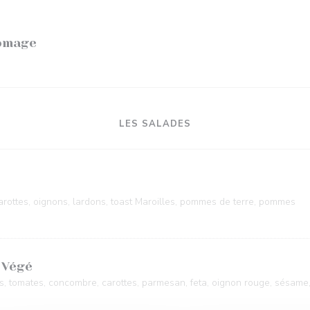
romage
LES SALADES
arottes, oignons, lardons, toast Maroilles, pommes de terre, pommes
 Végé
, tomates, concombre, carottes, parmesan, feta, oignon rouge, sésame, 