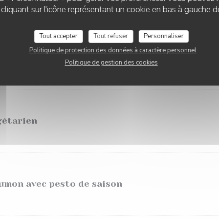
liquant sur l'icône représentant un cookie en bas à gauche d
LES BURGERS
Tout accepter
Tout refuser
Personnaliser
Politique de protection des données à caractère personnel
filoché de Bœuf
Politique de gestion des cookies
gétarien
umon avec pesto de saison