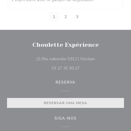
1
2
3
Choulette Expérience
((abre numa nova ja
15 Rte nationale 59111 Hordain
03 27 35 99 27
RESERVA
RESERVAR UMA MESA
SIGA-NOS