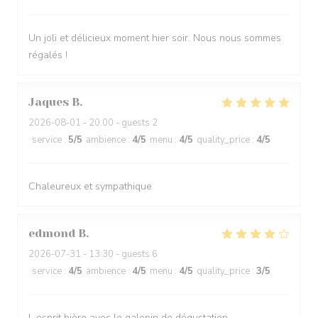
Un joli et délicieux moment hier soir. Nous nous sommes
régalés !
Jaques
B
2026-08-01
- 20:00 - guests 2
service
:
5
/5
ambience
:
4
/5
menu
:
4
/5
quality_price
:
4
/5
Chaleureux et sympathique
edmond
B
2026-07-31
- 13:30 - guests 6
service
:
4
/5
ambience
:
4
/5
menu
:
4
/5
quality_price
:
3
/5
L esprit bière avec le galopin de dégustation