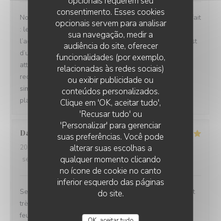
opcionais requerem seu
consentimento. Esses cookies
Nous avons passé un excellent moment ! Tout était parfait
opcionais servem para analisar
: les repas étaient délicieux, le service irréprochable, et
sua navegação, medir a
l’accueil d’une chaleur exceptionnelle. Toute l’équipe est
audiência do site, oferecer
d’une grande gentillesse, avec de nombreuses petites
funcionalidades (por exemplo,
attentions qui font vraiment la différence. Nous
relacionadas às redes sociais)
recommandons cet établissement à 100 % ! C’est tout
ou exibir publicidade ou
simplement topissime. Nous reviendrons avec grand
conteúdos personalizados.
plaisir !
Clique em 'OK, aceitar tudo',
'Recusar tudo' ou
'Personalizar' para gerenciar
David
M
suas preferências. Você pode
alterar suas escolhas a
2026-08-04
- 12:30 - guests 5
qualquer momento clicando
service
:
5
/5
ambience
:
5
/5
menu
:
5
/5
quality_price
:
4
/5
no ícone de cookie no canto
inferior esquerdo das páginas
Service impeccable et convivial. Nourriture excellente et
do site.
très copieuse. Je recommande particulièrement le mille
feuille à la crème noisette-vanille. Un délice 😋
OK, aceitar tudo