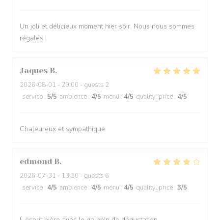
Un joli et délicieux moment hier soir. Nous nous sommes
régalés !
Jaques
B
2026-08-01
- 20:00 - guests 2
service
:
5
/5
ambience
:
4
/5
menu
:
4
/5
quality_price
:
4
/5
Chaleureux et sympathique
edmond
B
2026-07-31
- 13:30 - guests 6
service
:
4
/5
ambience
:
4
/5
menu
:
4
/5
quality_price
:
3
/5
L esprit bière avec le galopin de dégustation