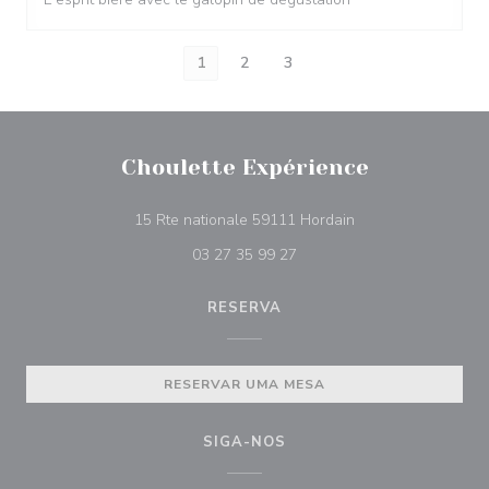
1
2
3
Choulette Expérience
((abre numa nova ja
15 Rte nationale 59111 Hordain
03 27 35 99 27
RESERVA
RESERVAR UMA MESA
SIGA-NOS