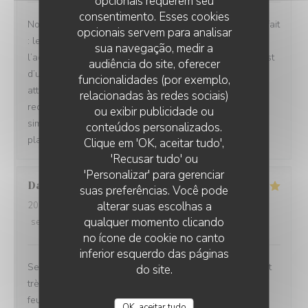
opcionais requerem seu
consentimento. Esses cookies
Nous avons passé un excellent moment ! Tout était parfait
opcionais servem para analisar
: les repas étaient délicieux, le service irréprochable, et
sua navegação, medir a
l’accueil d’une chaleur exceptionnelle. Toute l’équipe est
audiência do site, oferecer
d’une grande gentillesse, avec de nombreuses petites
funcionalidades (por exemplo,
attentions qui font vraiment la différence. Nous
relacionadas às redes sociais)
recommandons cet établissement à 100 % ! C’est tout
ou exibir publicidade ou
simplement topissime. Nous reviendrons avec grand
conteúdos personalizados.
plaisir !
Clique em 'OK, aceitar tudo',
'Recusar tudo' ou
'Personalizar' para gerenciar
David
M
suas preferências. Você pode
alterar suas escolhas a
2026-08-04
- 12:30 - guests 5
qualquer momento clicando
service
:
5
/5
ambience
:
5
/5
menu
:
5
/5
quality_price
:
4
/5
no ícone de cookie no canto
inferior esquerdo das páginas
Service impeccable et convivial. Nourriture excellente et
do site.
très copieuse. Je recommande particulièrement le mille
feuille à la crème noisette-vanille. Un délice 😋
OK, aceitar tudo