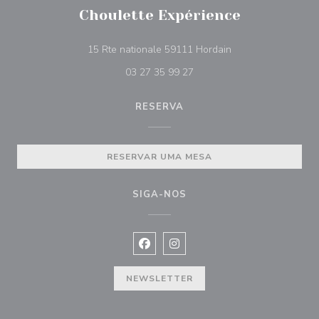
Choulette Expérience
((abre numa nova ja
15 Rte nationale 59111 Hordain
03 27 35 99 27
RESERVA
RESERVAR UMA MESA
SIGA-NOS
Facebook ((abre numa nova janela))
Instagram ((abre numa nova ja
NEWSLETTER