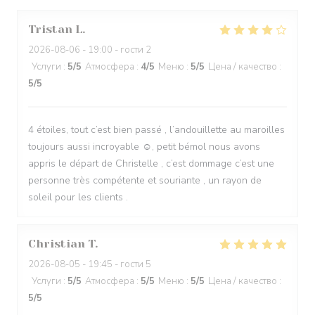
Tristan
L
2026-08-06
- 19:00 - гости 2
Услуги
:
5
/5
Атмосфера
:
4
/5
Меню
:
5
/5
Цена / качество
:
5
/5
4 étoiles, tout c’est bien passé , l’andouillette au maroilles
toujours aussi incroyable ☺️, petit bémol nous avons
appris le départ de Christelle , c’est dommage c’est une
personne très compétente et souriante , un rayon de
soleil pour les clients .
Christian
T
2026-08-05
- 19:45 - гости 5
Услуги
:
5
/5
Атмосфера
:
5
/5
Меню
:
5
/5
Цена / качество
:
5
/5