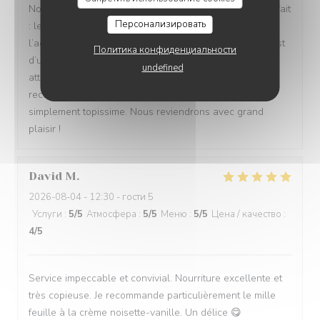
Nous avons passé un excellent moment ! Tout était parfait
Персонализировать
: les repas étaient délicieux, le service irréprochable, et
l’accueil d’une chaleur exceptionnelle. Toute l’équipe est
Политика конфиденциальности
d’une grande gentillesse, avec de nombreuses petites
undefined
attentions qui font vraiment la différence. Nous
recommandons cet établissement à 100 % ! C’est tout
simplement topissime. Nous reviendrons avec grand
plaisir !
David
M
2026-08-04
- 12:30 - гости 5
Услуги
:
5
/5
Атмосфера
:
5
/5
Меню
:
5
/5
Цена / качество
:
4
/5
Service impeccable et convivial. Nourriture excellente et
très copieuse. Je recommande particulièrement le mille
feuille à la crème noisette-vanille. Un délice 😋