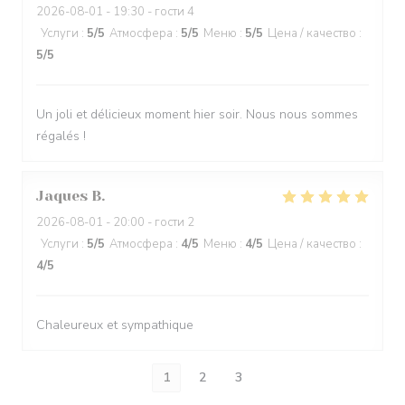
2026-08-01
- 19:30 - гости 4
Услуги
:
5
/5
Атмосфера
:
5
/5
Меню
:
5
/5
Цена / качество
:
5
/5
Un joli et délicieux moment hier soir. Nous nous sommes
régalés !
Jaques
B
2026-08-01
- 20:00 - гости 2
Услуги
:
5
/5
Атмосфера
:
4
/5
Меню
:
4
/5
Цена / качество
:
4
/5
Chaleureux et sympathique
1
2
3