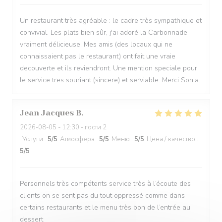
Un restaurant très agréable : le cadre très sympathique et
convivial. Les plats bien sûr, j'ai adoré la Carbonnade
vraiment délicieuse. Mes amis (des locaux qui ne
connaissaient pas le restaurant) ont fait une vraie
decouverte et ils reviendront. Une mention speciale pour
le service tres souriant (sincere) et serviable. Merci Sonia.
Jean Jacques
B
2026-08-05
- 12:30 - гости 2
Услуги
:
5
/5
Атмосфера
:
5
/5
Меню
:
5
/5
Цена / качество
:
5
/5
Personnels très compétents service très à l’écoute des
clients on se sent pas du tout oppressé comme dans
certains restaurants et le menu très bon de l’entrée au
dessert