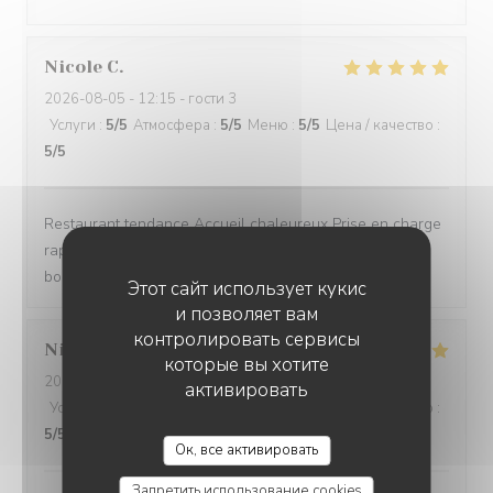
Nicole
C
2026-08-05
- 12:15 - гости 3
Услуги
:
5
/5
Атмосфера
:
5
/5
Меню
:
5
/5
Цена / качество
:
5
/5
Restaurant tendance Accueil chaleureux Prise en charge
rapide Bon rapport qualité/prix Assiettes copieuses et
bons produits
Этот сайт использует кукис
и позволяет вам
контролировать сервисы
Nicolas
B
которые вы хотите
2026-08-04
- 13:30 - гости 4
активировать
Услуги
:
5
/5
Атмосфера
:
5
/5
Меню
:
5
/5
Цена / качество
:
5
/5
Ок, все активировать
Запретить использование cookies