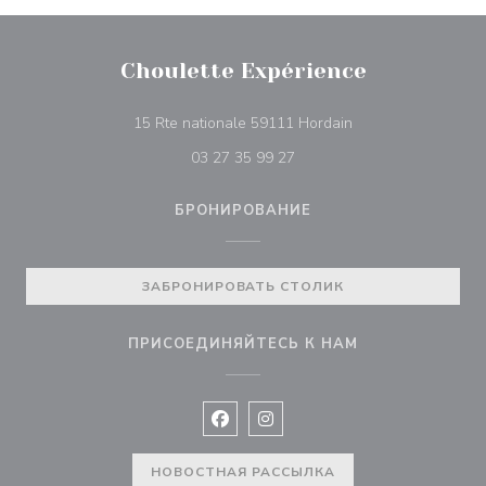
Choulette Expérience
((открывается в н
15 Rte nationale 59111 Hordain
03 27 35 99 27
БРОНИРОВАНИЕ
ЗАБРОНИРОВАТЬ СТОЛИК
ПРИСОЕДИНЯЙТЕСЬ К НАМ
Facebook ((открывается в новом 
Instagram ((открывается в н
НОВОСТНАЯ РАССЫЛКА