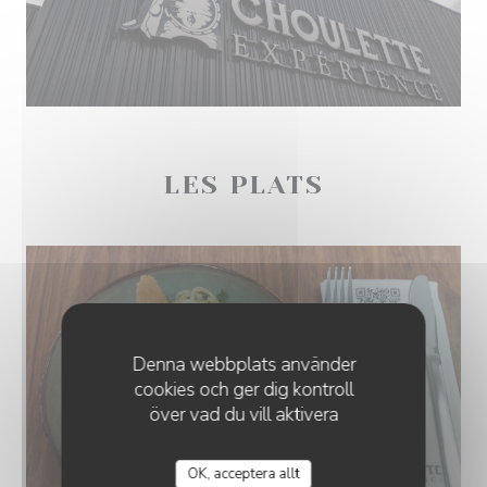
LES PLATS
Denna webbplats använder
cookies och ger dig kontroll
över vad du vill aktivera
OK, acceptera allt