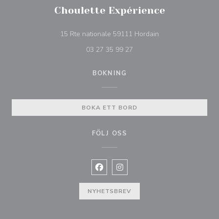
Choulette Expérience
((öppnas i ett nytt f
15 Rte nationale 59111 Hordain
03 27 35 99 27
BOKNING
BOKA ETT BORD
FÖLJ OSS
Facebook ((öppnas i ett nytt fönste
Instagram ((öppnas i ett nytt 
NYHETSBREV