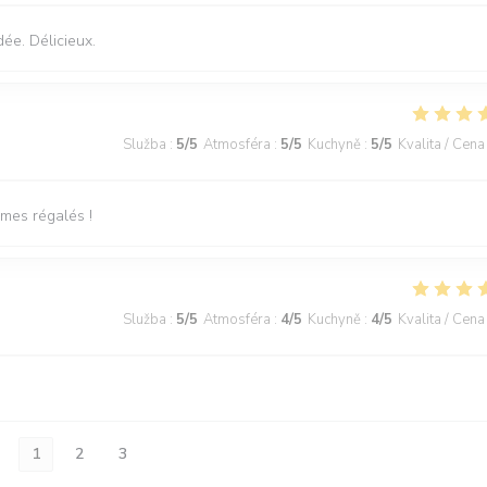
dée. Délicieux.
Služba
:
5
/5
Atmosféra
:
5
/5
Kuchyně
:
5
/5
Kvalita / Cena
mmes régalés !
Služba
:
5
/5
Atmosféra
:
4
/5
Kuchyně
:
4
/5
Kvalita / Cena
1
2
3