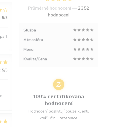
Průměrné hodnocení —
2352
hodnoceni
:
5
/5
Služba
épart
Atmosféra
Menu
Kvalita/Cena
:
5
/5
ne
100% certifikovaná
hodnocení
Hodnocení poskytují pouze klienti,
kteří učinili rezervace