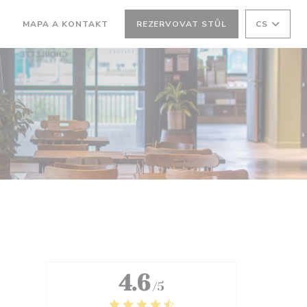
MAPA A KONTAKT
REZERVOVAT STŮL
CS
((OTEVŘE SE V NOVÉM OKNĚ))
4.6
/5