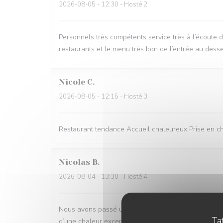
2026-08-05
- 12:30 - Hosté 2
Personnels très compétents service très à l’écoute 
restaurants et le menu très bon de l’entrée au desse
Nicole
C
2026-08-05
- 12:15 - Hosté 3
Restaurant tendance Accueil chaleureux Prise en cha
Nicolas
B
2026-08-04
- 13:30 - Hosté 4
Nous avons passé un excellent moment ! Tout était parf
Tat
d’une chaleur exceptionnelle. Toute l’équipe est d’u