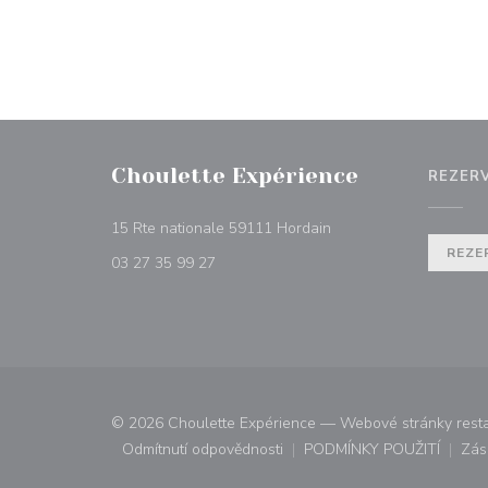
Choulette Expérience
REZER
((otevře se v novém ok
15 Rte nationale 59111 Hordain
REZE
03 27 35 99 27
© 2026 Choulette Expérience — Webové stránky resta
Odmítnutí odpovědnosti
PODMÍNKY POUŽITÍ
Zás
((otevře se v novém okně))
((otevře se v n