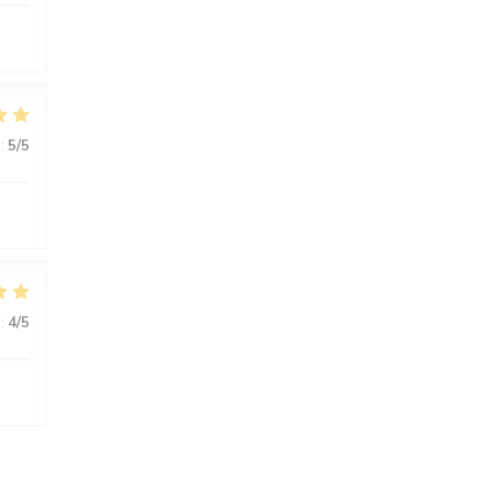
:
5
/5
:
4
/5