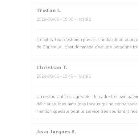
Tristan
L
2026-08-06
- 19:00 - Hosté 2
4 étoiles, tout c’est bien passé , l’andouillette au m
de Christelle , c’est dommage c’est une personne très
Christian
T
2026-08-05
- 19:45 - Hosté 5
Un restaurant très agréable : le cadre très sympathi
délicieuse. Mes amis (des locaux qui ne connaissaien
mention speciale pour le service tres souriant (since
Jean Jacques
B