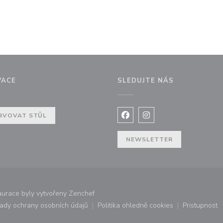
VACE
SLEDUJTE NÁS
ně))
RVOVAT STŮL
Facebook ((otevře se v nov
Instagram ((otevře se
NEWSLETTER
((otevře se v novém okně))
urace byly vytvořeny
Zenchef
ady ochrany osobních údajů
Politika ohledně cookies
Pristupnost
ovém okně))
((otevře se v novém okně))
((otevře se v novém okně))
((otevř