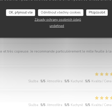
lissement à 100 % ! C’est tout simplement topissime. Nous reviendrons
OK, přijmout vše
Odmítnout všechny cookies
Přizpůsobit
Zásady ochrany osobních údajů
undefined
Služba
:
5
/5
Atmosféra
:
5
/5
Kuchyně
:
5
/5
Kvalita / Cena
e et très copieuse. Je recommande particulièrement le mille feuille à la
Služba
:
5
/5
Atmosféra
:
5
/5
Kuchyně
:
5
/5
Kvalita / Cena
Služba
:
5
/5
Atmosféra
:
5
/5
Kuchyně
:
5
/5
Kvalita / Cena