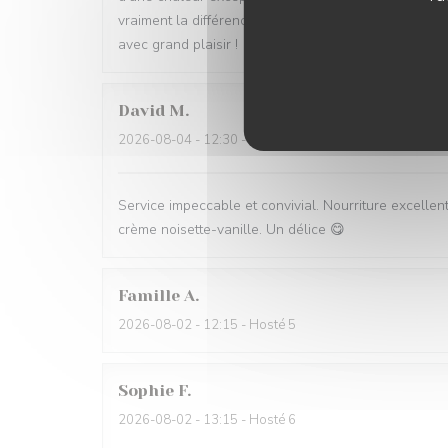
vraiment la différence. Nous recommandons cet étab
avec grand plaisir !
David
M
2026-08-04
- 12:30 - Hosté 5
Service impeccable et convivial. Nourriture excellent
crème noisette-vanille. Un délice 😋
Famille
A
2026-08-02
- 12:15 - Hosté 5
Sophie
F
2026-08-02
- 13:15 - Hosté 6