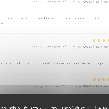
Služba
:
5
/5
Atmosféra
:
5
/5
Kuchyně
:
5
/5
Kvalita / Cena
des clients on se sent pas du tout oppressé comme dans certains
rt
Služba
:
5
/5
Atmosféra
:
5
/5
Kuchyně
:
5
/5
Kvalita / Cena
rge rapide Bon rapport qualité/prix Assiettes copieuses et bons produ
Služba
:
5
/5
Atmosféra
:
5
/5
Kuchyně
:
5
/5
Kvalita / Cena
ait : les repas étaient délicieux, le service irréprochable, et l’accueil
o stránka využívá cookies a dává ti na výběr, co chceš aktiv
ne grande gentillesse, avec de nombreuses petites attentions qui font