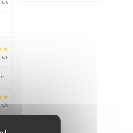
:
5
/5
:
5
/5
its
:
5
/5
ovat