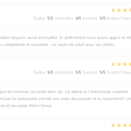
Služba
:
5
/5
Atmosféra
:
4
/5
Kuchyně
:
5
/5
Kvalita / Cena
aroilles toujours aussi incroyable ☺️, petit bémol nous avons appris le d
 compétente et souriante , un rayon de soleil pour les clients .
Služba
:
5
/5
Atmosféra
:
5
/5
Kuchyně
:
5
/5
Kvalita / Cena
que et convivial. Les plats bien sûr, j'ai adoré la Carbonnade vraiment
t pas le restaurant) ont fait une vraie decouverte et ils reviendront. U
re) et serviable. Merci Sonia.