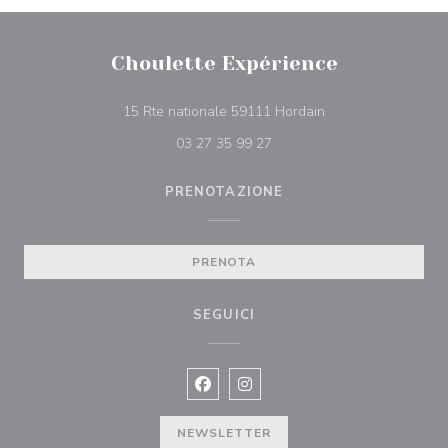
Choulette Expérience
((apre una nuova fin
15 Rte nationale 59111 Hordain
03 27 35 99 27
PRENOTAZIONE
PRENOTA
SEGUICI
Facebook ((apre una nuova finestra)
Instagram ((apre una nuova fi
NEWSLETTER