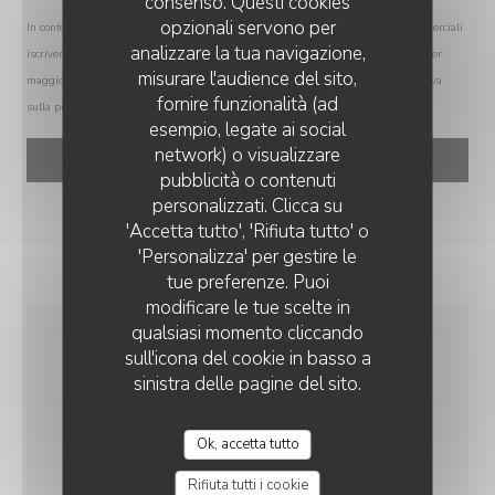
consenso. Questi cookies
opzionali servono per
In conformità al Codice del Consumo, hai il diritto di opporti alle chiamate commerciali
analizzare la tua navigazione,
iscrivendoti al Registro Pubblico delle Opposizioni:
registrodelleopposizioni.it
. Per
misurare l'audience del sito,
maggiori informazioni sul trattamento dei tuoi dati, consulta la nostra
informativa
fornire funzionalità (ad
sulla privacy
.
esempio, legate ai social
network) o visualizzare
pubblicità o contenuti
personalizzati. Clicca su
'Accetta tutto', 'Rifiuta tutto' o
'Personalizza' per gestire le
tue preferenze. Puoi
modificare le tue scelte in
qualsiasi momento cliccando
sull'icona del cookie in basso a
INFORMAZIONI
sinistra delle pagine del sito.
PRATICHE
Ok, accetta tutto
CUCINA
Rifiuta tutti i cookie