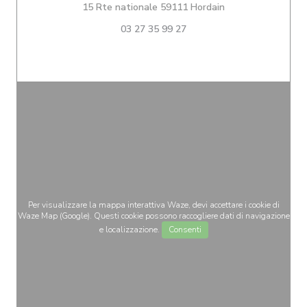
((apre una nuova f
15 Rte nationale 59111 Hordain
03 27 35 99 27
Per visualizzare la mappa interattiva Waze, devi accettare i cookie di
Waze Map (Google). Questi cookie possono raccogliere dati di navigazione
e localizzazione.
Consenti