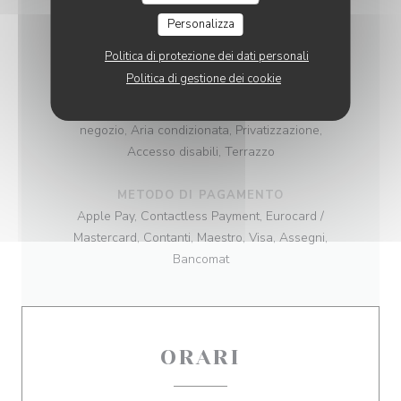
Terroir
Personalizza
TIPOLOGIA
Politica di protezione dei dati personali
Birreria
Politica di gestione dei cookie
SERVIZI
negozio, Aria condizionata, Privatizzazione,
Accesso disabili, Terrazzo
METODO DI PAGAMENTO
Apple Pay, Contactless Payment, Eurocard /
Mastercard, Contanti, Maestro, Visa, Assegni,
Bancomat
ORARI