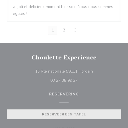
Un joli et délicieux moment hier soir. Nous nous sommes
régalés !
1
2
3
Choulette Expérience
((opent in een nieu
15 Rte nationale 59111 Hordain
03 27 35 99 27
RESERVERING
RESERVEER EEN TAFEL