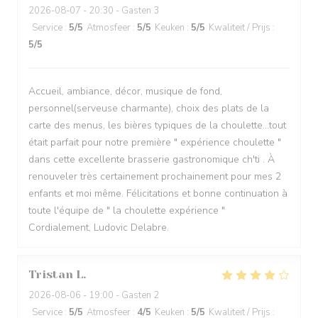
2026-08-07
- 20:30 - Gasten 3
Service
:
5
/5
Atmosfeer
:
5
/5
Keuken
:
5
/5
Kwaliteit / Prijs
:
5
/5
Accueil, ambiance, décor, musique de fond,
personnel(serveuse charmante), choix des plats de la
carte des menus, les bières typiques de la choulette...tout
était parfait pour notre première " expérience choulette "
dans cette excellente brasserie gastronomique ch'ti . À
renouveler très certainement prochainement pour mes 2
enfants et moi même. Félicitations et bonne continuation à
toute l'équipe de " la choulette expérience "
Cordialement, Ludovic Delabre.
Tristan
L
2026-08-06
- 19:00 - Gasten 2
Service
:
5
/5
Atmosfeer
:
4
/5
Keuken
:
5
/5
Kwaliteit / Prijs
: