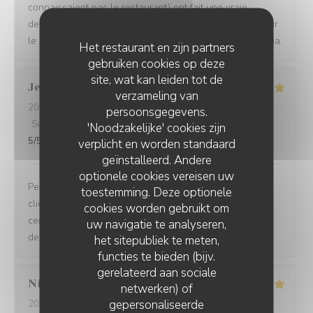
connaissaient pas le restaurant) ont fait une vraie
decouverte et ils reviendront. Une mention speciale pour
le service tres souriant (sincere) et serviable. Merci Sonia.
Het restaurant en zijn partners
gebruiken cookies op deze
site, wat kan leiden tot de
Jean Jacques
B
verzameling van
2026-08-05
- 12:30 - Gasten 2
persoonsgegevens.
Service
:
5
/5
Atmosfeer
:
5
/5
Keuken
:
5
/5
Kwaliteit / Prijs
:
'Noodzakelijke' cookies zijn
5
/5
verplicht en worden standaard
geïnstalleerd. Andere
optionele cookies vereisen uw
Personnels très compétents service très à l’écoute des
toestemming. Deze optionele
clients on se sent pas du tout oppressé comme dans
cookies worden gebruikt om
certains restaurants et le menu très bon de l’entrée au
uw navigatie te analyseren,
dessert
het sitepubliek te meten,
functies te bieden (bijv.
gerelateerd aan sociale
Nicole
C
netwerken) of
gepersonaliseerde
2026-08-05
- 12:15 - Gasten 3