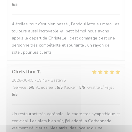
5
/5
4 étoiles, tout c’est bien passé , l’andouillette au maroilles
toujours aussi incroyable ☺️, petit bémol nous avons
appris le départ de Christelle , c’est dommage c’est une
personne très compétente et souriante , un rayon de
soleil pour les clients .
Christian
T
2026-08-05
- 19:45 - Gasten 5
Service
:
5
/5
Atmosfeer
:
5
/5
Keuken
:
5
/5
Kwaliteit / Prijs
:
5
/5
Un restaurant très agréable : le cadre très sympathique et
convivial. Les plats bien sûr, j'ai adoré la Carbonnade
vraiment délicieuse. Mes amis (des locaux qui ne