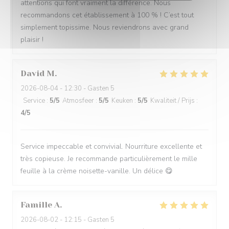
attentions qui font vraiment la différence. Nous
recommandons cet établissement à 100 % ! C’est tout
simplement topissime. Nous reviendrons avec grand
plaisir !
David
M
2026-08-04
- 12:30 - Gasten 5
Service
:
5
/5
Atmosfeer
:
5
/5
Keuken
:
5
/5
Kwaliteit / Prijs
:
4
/5
Service impeccable et convivial. Nourriture excellente et
très copieuse. Je recommande particulièrement le mille
feuille à la crème noisette-vanille. Un délice 😋
Famille
A
2026-08-02
- 12:15 - Gasten 5