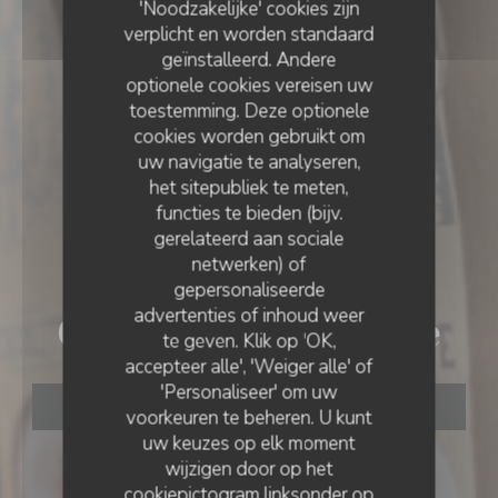
'Noodzakelijke' cookies zijn
verplicht en worden standaard
geïnstalleerd. Andere
optionele cookies vereisen uw
toestemming. Deze optionele
cookies worden gebruikt om
uw navigatie te analyseren,
het sitepubliek te meten,
functies te bieden (bijv.
gerelateerd aan sociale
netwerken) of
BRASSERIE
•
HORDAIN
gepersonaliseerde
advertenties of inhoud weer
Choulette Expérience
te geven. Klik op 'OK,
accepteer alle', 'Weiger alle' of
'Personaliseer' om uw
RESERVEER EEN TAFEL
voorkeuren te beheren. U kunt
uw keuzes op elk moment
wijzigen door op het
cookiepictogram linksonder op