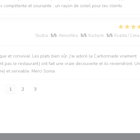
 compétente et souriante , un rayon de soleil pour les clients .
Služba
:
5
/5
Atmosféra
:
5
/5
Kuchyně
:
5
/5
Kvalita / Cena
que et convivial. Les plats bien sûr, j'ai adoré la Carbonnade vraiment
t pas le restaurant) ont fait une vraie decouverte et ils reviendront. U
re) et serviable. Merci Sonia.
1
2
3