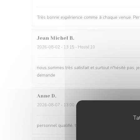
Très bonne expérience comme à chaque venue. Pers
Jean Michel
B
2026-08-02
- 13:15 - Hosté 10
nous sommes très satisfait et surtout n'hésité pas, 
demande
Anne
D
2026-08-07
- 13:00 - Hosté 4
Tat
personnel qualifié, très agréable, aimable. repas ex