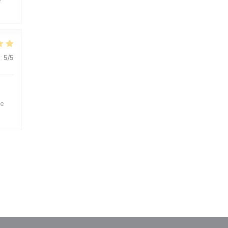
:
5
/5
ne