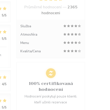
Průměrné hodnocení —
2365
hodnoceni
:
5
/5
Služba
Atmosféra
:
5
/5
Menu
Kvalita/Cena
e.
100% certifikovaná
:
4
/5
hodnocení
Hodnocení poskytují pouze klienti,
kteří učinili rezervace
:
5
/5