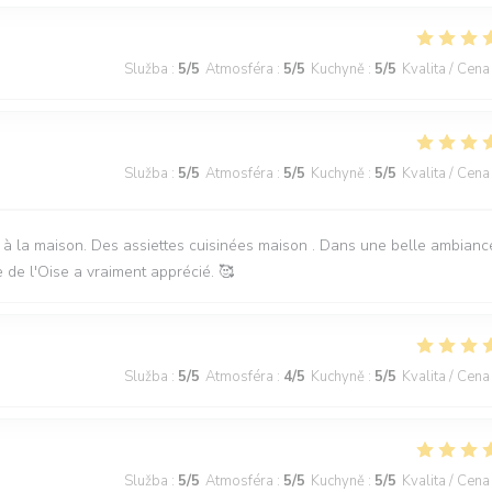
Služba
:
5
/5
Atmosféra
:
5
/5
Kuchyně
:
5
/5
Kvalita / Cena
Služba
:
5
/5
Atmosféra
:
5
/5
Kuchyně
:
5
/5
Kvalita / Cena
 la maison. Des assiettes cuisinées maison . Dans une belle ambianc
de l'Oise a vraiment apprécié. 🥰
Služba
:
5
/5
Atmosféra
:
4
/5
Kuchyně
:
5
/5
Kvalita / Cena
Služba
:
5
/5
Atmosféra
:
5
/5
Kuchyně
:
5
/5
Kvalita / Cena