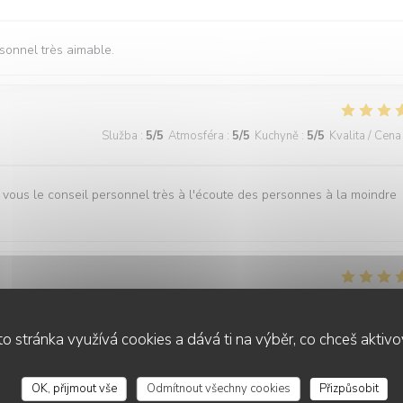
onnel très aimable.
Služba
:
5
/5
Atmosféra
:
5
/5
Kuchyně
:
5
/5
Kvalita / Cena
je vous le conseil personnel très à l'écoute des personnes à la moindre
Služba
:
5
/5
Atmosféra
:
5
/5
Kuchyně
:
5
/5
Kvalita / Cena
o stránka využívá cookies a dává ti na výběr, co chceš aktiv
cellant
OK, přijmout vše
Odmítnout všechny cookies
Přizpůsobit