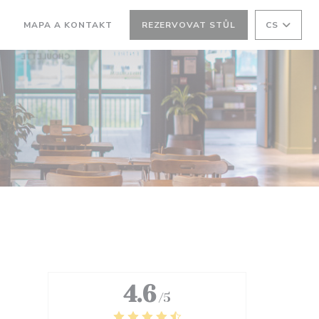
MAPA A KONTAKT
REZERVOVAT STŮL
CS
((OTEVŘE SE V NOVÉM OKNĚ))
4.6
/5