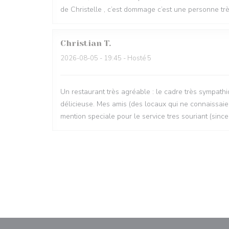
de Christelle , c’est dommage c’est une personne très
Christian
T
2026-08-05
- 19:45 - Hosté 5
Un restaurant très agréable : le cadre très sympathi
délicieuse. Mes amis (des locaux qui ne connaissaien
mention speciale pour le service tres souriant (since