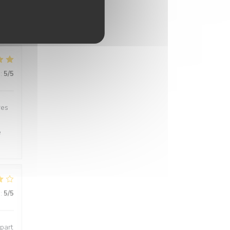
:
4
/5
:
5
/5
res
e
:
5
/5
épart