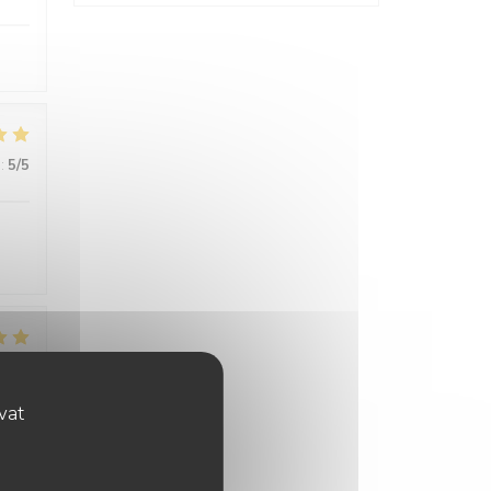
:
5
/5
:
5
/5
ovat