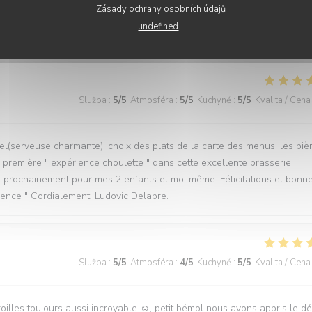
Zásady ochrany osobních údajů
undefined
Služba
:
4
/5
Atmosféra
:
4
/5
Kuchyně
:
4
/5
Kvalita / Cena
Služba
:
5
/5
Atmosféra
:
5
/5
Kuchyně
:
5
/5
Kvalita / Cena
l(serveuse charmante), choix des plats de la carte des menus, les biè
tre première " expérience choulette " dans cette excellente brasserie
t prochainement pour mes 2 enfants et moi même. Félicitations et bonn
rience " Cordialement, Ludovic Delabre.
Služba
:
5
/5
Atmosféra
:
4
/5
Kuchyně
:
5
/5
Kvalita / Cena
aroilles toujours aussi incroyable ☺️, petit bémol nous avons appris le d