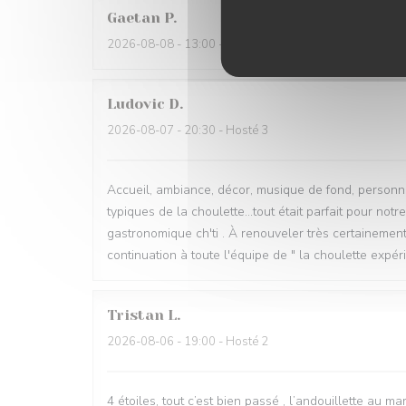
Gaetan
P
2026-08-08
- 13:00 - Hosté 2
Ludovic
D
2026-08-07
- 20:30 - Hosté 3
Accueil, ambiance, décor, musique de fond, personne
typiques de la choulette...tout était parfait pour no
gastronomique ch'ti . À renouveler très certainemen
continuation à toute l'équipe de " la choulette expé
Tristan
L
2026-08-06
- 19:00 - Hosté 2
4 étoiles, tout c’est bien passé , l’andouillette au m