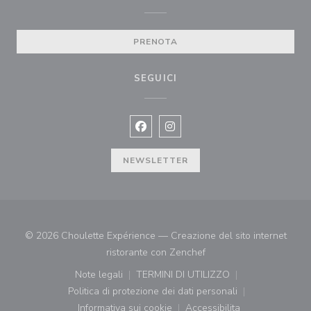
PRENOTA
SEGUICI
Facebook ((apre una nuova finestra)
Instagram ((apre una nuova fi
NEWSLETTER
© 2026 Choulette Expérience — Creazione del sito internet
((apre una nuova finestr
ristorante con
Zenchef
Note legali
TERMINI DI UTILIZZO
((apre una nuova finestra))
((apre una nuova finestra))
Politica di protezione dei dati personali
((apre una nuova finestra))
Informativa sui cookie
Accessibilita