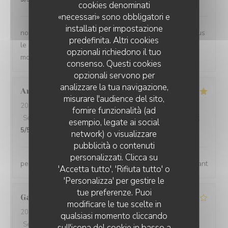
cookies denominati
«necessari» sono obbligatori e
installati per impostazione
nous sommes très satisfait et surtout n'hésité pas, je vous
predefinita. Altri cookies
le conseil personnel très à l'écoute des personnes à la
opzionali richiedono il tuo
moindre demande
consenso. Questi cookies
opzionali servono per
analizzare la tua navigazione,
Anne
D
misurare l'audience del sito,
2026-08-07
- 13:00 - Ospiti 4
fornire funzionalità (ad
Servizio
:
5
/5
Atmosfera
:
5
/5
Cucina
:
5
/5
Qualità / Prezzo
:
esempio, legate ai social
5
/5
network) o visualizzare
pubblicità o contenuti
personalizzati. Clicca su
personnel qualifié, très agréable, aimable. repas excellant
'Accetta tutto', 'Rifiuta tutto' o
'Personalizza' per gestire le
tue preferenze. Puoi
Gaetan
P
modificare le tue scelte in
2026-08-08
- 13:00 - Ospiti 2
qualsiasi momento cliccando
Servizio
:
4
/5
Atmosfera
:
4
/5
Cucina
:
4
/5
Qualità / Prezzo
:
sull'icona del cookie in basso a