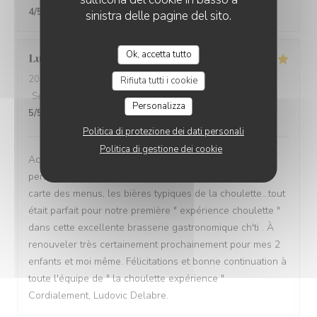
4
/5
sinistra delle pagine del sito.
Ok, accetta tutto
Ludovic
D
2026-08-07
- 20:30 - Ospiti 3
Rifiuta tutti i cookie
Servizio
:
5
/5
Atmosfera
:
5
/5
Cucina
:
5
/5
Qualità / Prezzo
:
Personalizza
5
/5
Politica di protezione dei dati personali
Politica di gestione dei cookie
Accueil, ambiance, décor, musique de fond,
personnel(serveuse charmante), choix des plats de la
carte des menus, les bières typiques de la choulette...tout
était parfait pour notre première " expérience choulette "
dans cette excellente brasserie gastronomique ch'ti . À
renouveler très certainement prochainement pour mes 2
enfants et moi même. Félicitations et bonne continuation à
toute l'équipe de " la choulette expérience "
Cordialement, Ludovic Delabre.