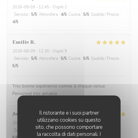
2026-08-09
- 12:45 - Ospiti 2
Servizio
:
5
/5
Atmosfera
:
4
/5
Cucina
:
5
/5
Qualità / Prezzo
:
4
/5
Emilie
R
2026-08-09
- 12:30 - Ospiti 9
Servizio
:
5
/5
Atmosfera
:
5
/5
Cucina
:
5
/5
Qualità / Prezzo
:
5
/5
Très bonne expérience comme à chaque venue.
Personnel très aimable.
Il ristorante e i suoi partner
Jean Michel
B
utilizzano cookies su questo
2026-08-02
- 13:15 - Ospiti 10
sito, che possono comportare
Servizio
:
5
/5
Atmosfera
:
5
/5
Cucina
:
5
/5
Qualità / Prezzo
:
la raccolta di dati personali. I
5
/5