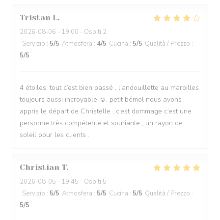
Tristan
L
2026-08-06
- 19:00 - Ospiti 2
Servizio
:
5
/5
Atmosfera
:
4
/5
Cucina
:
5
/5
Qualità / Prezzo
:
5
/5
4 étoiles, tout c’est bien passé , l’andouillette au maroilles
toujours aussi incroyable ☺️, petit bémol nous avons
appris le départ de Christelle , c’est dommage c’est une
personne très compétente et souriante , un rayon de
soleil pour les clients .
Christian
T
2026-08-05
- 19:45 - Ospiti 5
Servizio
:
5
/5
Atmosfera
:
5
/5
Cucina
:
5
/5
Qualità / Prezzo
:
5
/5