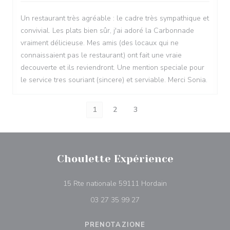
Un restaurant très agréable : le cadre très sympathique et
convivial. Les plats bien sûr, j'ai adoré la Carbonnade
vraiment délicieuse. Mes amis (des locaux qui ne
connaissaient pas le restaurant) ont fait une vraie
decouverte et ils reviendront. Une mention speciale pour
le service tres souriant (sincere) et serviable. Merci Sonia.
1
2
3
Choulette Expérience
((apre una nuova fin
15 Rte nationale 59111 Hordain
03 27 35 99 27
PRENOTAZIONE