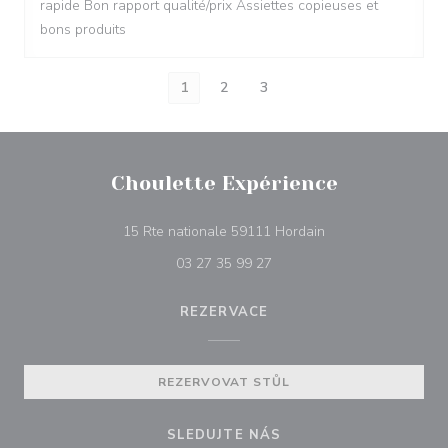
rapide Bon rapport qualité/prix Assiettes copieuses et
bons produits
1
2
3
Choulette Expérience
((otevře se v novém
15 Rte nationale 59111 Hordain
03 27 35 99 27
REZERVACE
REZERVOVAT STŮL
SLEDUJTE NÁS