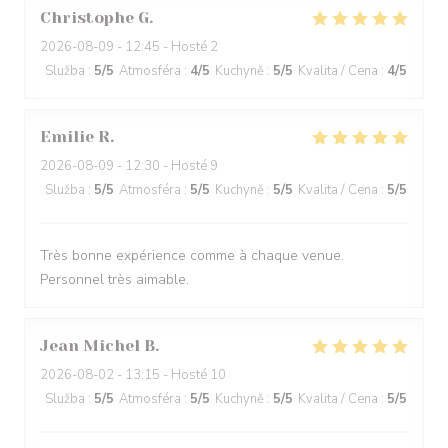
Christophe
G
2026-08-09
- 12:45 - Hosté 2
Služba
:
5
/5
Atmosféra
:
4
/5
Kuchyně
:
5
/5
Kvalita / Cena
:
4
/5
Emilie
R
2026-08-09
- 12:30 - Hosté 9
Služba
:
5
/5
Atmosféra
:
5
/5
Kuchyně
:
5
/5
Kvalita / Cena
:
5
/5
Très bonne expérience comme à chaque venue.
Personnel très aimable.
Jean Michel
B
2026-08-02
- 13:15 - Hosté 10
Služba
:
5
/5
Atmosféra
:
5
/5
Kuchyně
:
5
/5
Kvalita / Cena
:
5
/5