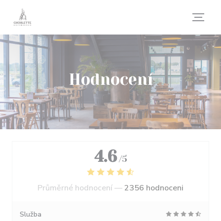
Panel pro správu cookies
Hodnocení
4.6
/5
Průměrné hodnocení —
2356 hodnoceni
Služba