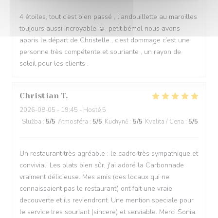
4 étoiles, tout c’est bien passé , l’andouillette au maroilles
toujours aussi incroyable ☺️, petit bémol nous avons
appris le départ de Christelle , c’est dommage c’est une
personne très compétente et souriante , un rayon de
soleil pour les clients .
Christian
T
2026-08-05
- 19:45 - Hosté 5
Služba
:
5
/5
Atmosféra
:
5
/5
Kuchyně
:
5
/5
Kvalita / Cena
:
5
/5
Un restaurant très agréable : le cadre très sympathique et
convivial. Les plats bien sûr, j'ai adoré la Carbonnade
vraiment délicieuse. Mes amis (des locaux qui ne
connaissaient pas le restaurant) ont fait une vraie
decouverte et ils reviendront. Une mention speciale pour
le service tres souriant (sincere) et serviable. Merci Sonia.