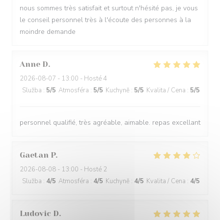
nous sommes très satisfait et surtout n'hésité pas, je vous
le conseil personnel très à l'écoute des personnes à la
moindre demande
Anne
D
2026-08-07
- 13:00 - Hosté 4
Služba
:
5
/5
Atmosféra
:
5
/5
Kuchyně
:
5
/5
Kvalita / Cena
:
5
/5
personnel qualifié, très agréable, aimable. repas excellant
Gaetan
P
2026-08-08
- 13:00 - Hosté 2
Služba
:
4
/5
Atmosféra
:
4
/5
Kuchyně
:
4
/5
Kvalita / Cena
:
4
/5
Ludovic
D