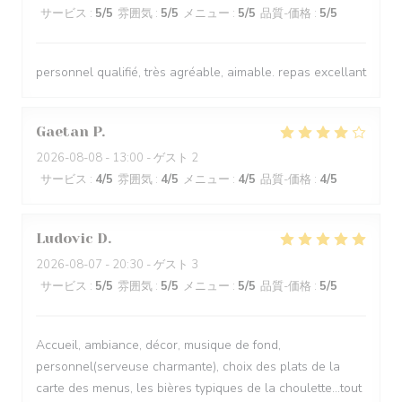
サービス
:
5
/5
雰囲気
:
5
/5
メニュー
:
5
/5
品質-価格
:
5
/5
personnel qualifié, très agréable, aimable. repas excellant
Gaetan
P
2026-08-08
- 13:00 - ゲスト 2
サービス
:
4
/5
雰囲気
:
4
/5
メニュー
:
4
/5
品質-価格
:
4
/5
Ludovic
D
2026-08-07
- 20:30 - ゲスト 3
サービス
:
5
/5
雰囲気
:
5
/5
メニュー
:
5
/5
品質-価格
:
5
/5
Accueil, ambiance, décor, musique de fond,
personnel(serveuse charmante), choix des plats de la
carte des menus, les bières typiques de la choulette...tout