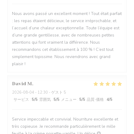
Nous avons passé un excellent moment ! Tout était parfait
: les repas étaient délicieux, le service irréprochable, et
l’accueil d’une chaleur exceptionnelle. Toute l’équipe est
d’une grande gentillesse, avec de nombreuses petites
attentions qui font vraiment la différence. Nous
recommandons cet établissement à 100 % ! C’est tout
simplement topissime. Nous reviendrons avec grand
plaisir !
David
M
2026-08-04
- 12:30 - ゲスト 5
サービス
:
5
/5
雰囲気
:
5
/5
メニュー
:
5
/5
品質-価格
:
4
/5
Service impeccable et convivial. Nourriture excellente et
très copieuse. Je recommande particulièrement le mille
feuille à la crème noisette-vanille. Un délice 😋