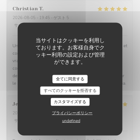
Christian
T
2026-08-05
- 19:45 - ゲスト 5
サービス
:
5
/5
雰囲気
:
5
/5
メニュー
:
5
/5
品質-価格
:
5
/5
当サイトはクッキーを利用し
Un restaurant très agréable : le cadre très sympathique et
ております。お客様自身でク
convivial. Les plats bien sûr, j'ai adoré la Carbonnade
ッキー利用の設定および管理
vraiment délicieuse. Mes amis (des locaux qui ne
ができます。
connaissaient pas le restaurant) ont fait une vraie
decouverte et ils reviendront. Une mention speciale pour
全てに同意する
le service tres souriant (sincere) et serviable. Merci Sonia.
すべてのクッキーを拒否する
カスタマイズする
Jean Jacques
B
プライバシーポリシー
2026-08-05
- 12:30 - ゲスト 2
サービス
:
5
/5
雰囲気
:
5
/5
メニュー
:
5
/5
品質-価格
:
5
/5
undefined