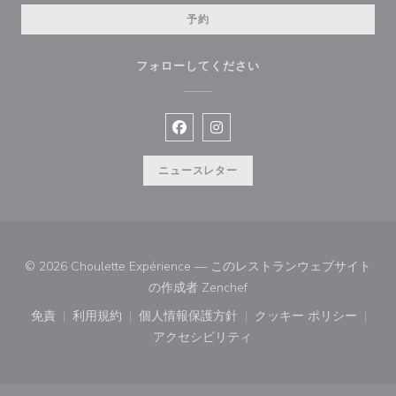
予約
フォローしてください
Facebook ((新しいウィンドウで開
Instagram ((新しいウィン
ニュースレター
© 2026 Choulette Expérience — このレストランウェブサイト
((新しいウィンドウで開きま
の作成者
Zenchef
免責
利用規約
個人情報保護方針
クッキー ポリシー
((新しいウィンドウで開きます))
((新しいウィンドウで開きます))
((新しいウィンドウで開きます))
((新しいウィン
アクセシビリティ
((新しいウィンドウで開きます))