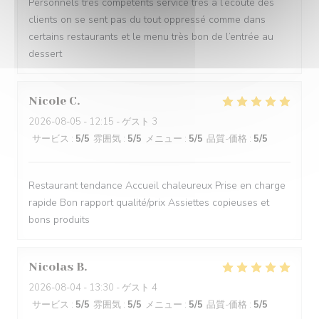
Personnels très compétents service très à l’écoute des
clients on se sent pas du tout oppressé comme dans
certains restaurants et le menu très bon de l’entrée au
dessert
Nicole
C
2026-08-05
- 12:15 - ゲスト 3
サービス
:
5
/5
雰囲気
:
5
/5
メニュー
:
5
/5
品質-価格
:
5
/5
Restaurant tendance Accueil chaleureux Prise en charge
rapide Bon rapport qualité/prix Assiettes copieuses et
bons produits
Nicolas
B
2026-08-04
- 13:30 - ゲスト 4
サービス
:
5
/5
雰囲気
:
5
/5
メニュー
:
5
/5
品質-価格
:
5
/5