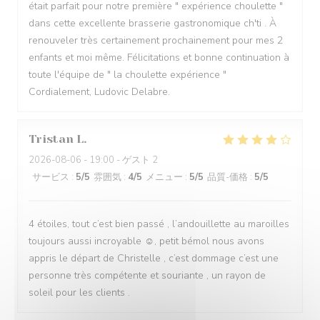
était parfait pour notre première " expérience choulette "
dans cette excellente brasserie gastronomique ch'ti . À
renouveler très certainement prochainement pour mes 2
enfants et moi même. Félicitations et bonne continuation à
toute l'équipe de " la choulette expérience "
Cordialement, Ludovic Delabre.
Tristan
L
2026-08-06
- 19:00 - ゲスト 2
サービス
:
5
/5
雰囲気
:
4
/5
メニュー
:
5
/5
品質-価格
:
5
/5
4 étoiles, tout c’est bien passé , l’andouillette au maroilles
toujours aussi incroyable ☺️, petit bémol nous avons
appris le départ de Christelle , c’est dommage c’est une
personne très compétente et souriante , un rayon de
soleil pour les clients .