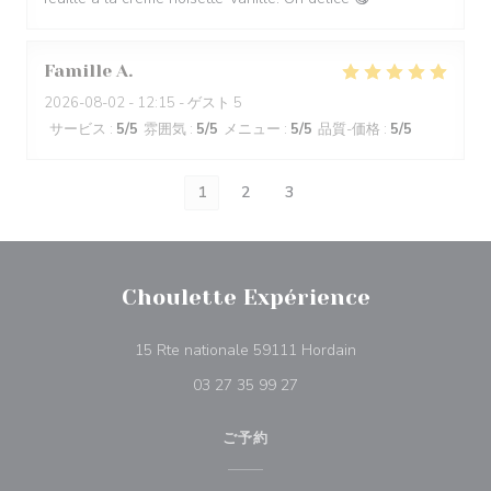
Famille
A
2026-08-02
- 12:15 - ゲスト 5
サービス
:
5
/5
雰囲気
:
5
/5
メニュー
:
5
/5
品質-価格
:
5
/5
1
2
3
Choulette Expérience
((新しいウィンドウ
15 Rte nationale 59111 Hordain
03 27 35 99 27
ご予約