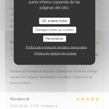
parte inferior izquierda de las
páginas del sitio.
Personnels très compétents service très à l’écoute des
clients on se sent pas du tout oppressé comme dans
certains restaurants et le menu très bon de l’entrée au
OK, aceptar todas
dessert
Denegar todas las cookies
Personalizar
Nicole
C
Política de protección de datos personales
2026-08-05
- 12:15 - Invitados 3
Política de gestión de cookies
Servicio
:
5
/5
Ambiente
:
5
/5
Menú
:
5
/5
Calidad / Precio
:
5
/5
Restaurant tendance Accueil chaleureux Prise en charge
rapide Bon rapport qualité/prix Assiettes copieuses et
bons produits
Nicolas
B
2026-08-04
- 13:30 - Invitados 4