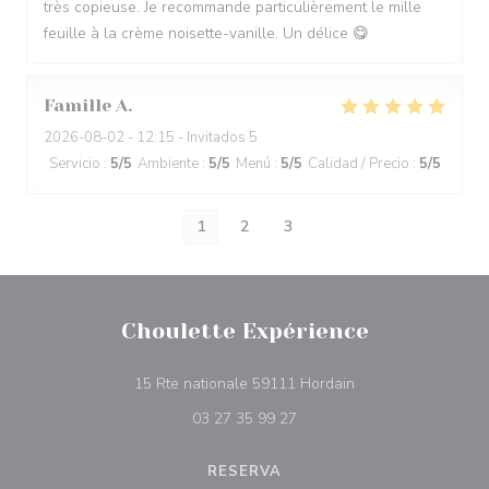
très copieuse. Je recommande particulièrement le mille
feuille à la crème noisette-vanille. Un délice 😋
Famille
A
2026-08-02
- 12:15 - Invitados 5
Servicio
:
5
/5
Ambiente
:
5
/5
Menú
:
5
/5
Calidad / Precio
:
5
/5
1
2
3
Choulette Expérience
((abre en una nuev
15 Rte nationale 59111 Hordain
03 27 35 99 27
RESERVA