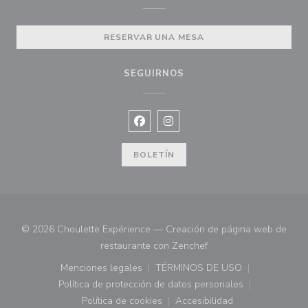
RESERVAR UNA MESA
SEGUIRNOS
Facebook ((abre en una nueva vent
Instagram ((abre en una nuev
BOLETÍN
© 2026 Choulette Expérience — Creación de página web de
((abre en una nueva ve
restaurante con
Zenchef
Menciones legales
TÉRMINOS DE USO
((abre en una nueva ventana))
((abre en una nueva ven
Política de protección de datos personales
((abre en una nueva ventana))
Política de cookies
Accesibilidad