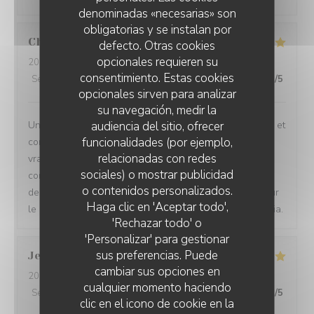
denominadas «necesarias» son
obligatorias y se instalan por
Christian
T
defecto. Otras cookies
opcionales requieren su
2026-08-05
- 19:45 - Invitados 5
consentimiento. Estas cookies
Servicio
:
5
/5
Ambiente
:
5
/5
Menú
:
5
/5
Calidad / Precio
:
5
/5
opcionales sirven para analizar
su navegación, medir la
audiencia del sitio, ofrecer
Un restaurant très agréable : le cadre très sympathique et
funcionalidades (por ejemplo,
convivial. Les plats bien sûr, j'ai adoré la Carbonnade
relacionadas con redes
vraiment délicieuse. Mes amis (des locaux qui ne
sociales) o mostrar publicidad
connaissaient pas le restaurant) ont fait une vraie
o contenidos personalizados.
decouverte et ils reviendront. Une mention speciale pour
Haga clic en 'Aceptar todo',
le service tres souriant (sincere) et serviable. Merci Sonia.
'Rechazar todo' o
'Personalizar' para gestionar
sus preferencias. Puede
Jean Jacques
B
cambiar sus opciones en
2026-08-05
- 12:30 - Invitados 2
cualquier momento haciendo
Servicio
:
5
/5
Ambiente
:
5
/5
Menú
:
5
/5
Calidad / Precio
:
5
/5
clic en el icono de cookie en la