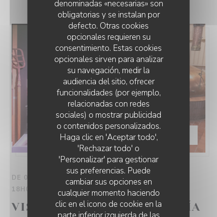
denominadas «necesarias» son
obligatorias y se instalan por
defecto. Otras cookies
opcionales requieren su
consentimiento. Estas cookies
opcionales sirven para analizar
su navegación, medir la
audiencia del sitio, ofrecer
funcionalidades (por ejemplo,
relacionadas con redes
sociales) o mostrar publicidad
o contenidos personalizados.
PRECIO —
€15.00
Haga clic en 'Aceptar todo',
'Rechazar todo' o
'Personalizar' para gestionar
sus preferencias. Puede
DE 01/01/2026 HASTA LAS 31/12/2026 DE LAS
cambiar sus opciones en
18H00 HASTA LAS 18H00
cualquier momento haciendo
clic en el icono de cookie en la
VISITA GUIADA CERVECERÍA
parte inferior izquierda de las