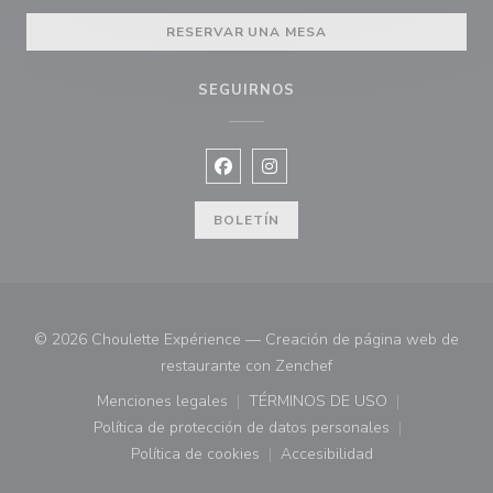
RESERVAR UNA MESA
SEGUIRNOS
Facebook ((abre en una nueva vent
Instagram ((abre en una nuev
BOLETÍN
© 2026 Choulette Expérience — Creación de página web de
((abre en una nueva ve
restaurante con
Zenchef
Menciones legales
TÉRMINOS DE USO
((abre en una nueva ventana))
((abre en una nueva ven
Política de protección de datos personales
((abre en una nueva ventana))
Política de cookies
Accesibilidad
((abre en una nueva ventana))
((abre en una nueva ven