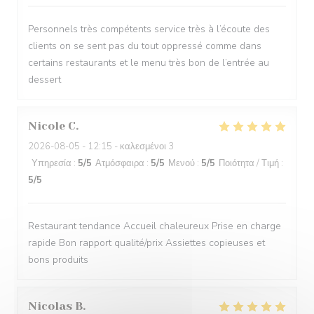
Personnels très compétents service très à l’écoute des
clients on se sent pas du tout oppressé comme dans
certains restaurants et le menu très bon de l’entrée au
dessert
Nicole
C
2026-08-05
- 12:15 - καλεσμένοι 3
Υπηρεσία
:
5
/5
Ατμόσφαιρα
:
5
/5
Μενού
:
5
/5
Ποιότητα / Τιμή
:
5
/5
Restaurant tendance Accueil chaleureux Prise en charge
rapide Bon rapport qualité/prix Assiettes copieuses et
bons produits
Nicolas
B