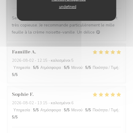
undefined
Service impeccable et convivial. Nourriture excellente et
très copieuse. Je recommande particulièrement le mille
feuille à la crème noisette-vanille. Un délice 😋
Famille
A
2026-08-02
- 12:15 - καλεσμένοι 5
Υπηρεσία
:
5
/5
Ατμόσφαιρα
:
5
/5
Μενού
:
5
/5
Ποιότητα / Τιμή
:
5
/5
Sophie
F
2026-08-02
- 13:15 - καλεσμένοι 6
Υπηρεσία
:
5
/5
Ατμόσφαιρα
:
5
/5
Μενού
:
5
/5
Ποιότητα / Τιμή
:
5
/5