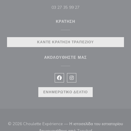
03 27 35 99 27
ΚΡΆΤΗΣΗ
ΚΆΝΤΕ ΚΡΆΤΗΣΗ ΤΡΑΠΕΖΙΟΎ
ΑΚΟΛΟΥΘΉΣΤΕ ΜΑΣ
Facebook ((ανοίγει σε νέο παράθυρ
Instagram ((ανοίγει σε νέο π
ΕΝΗΜΕΡΩΤΙΚΌ ΔΕΛΤΊΟ
© 2026 Choulette Expérience — Η ιστοσελίδα του εστιατορίου
((ανοίγει σε νέο παρά
δημιουργήθηκε από
Zenchef