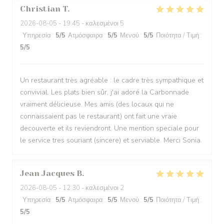
Christian
T
2026-08-05
- 19:45 - καλεσμένοι 5
Υπηρεσία
:
5
/5
Ατμόσφαιρα
:
5
/5
Μενού
:
5
/5
Ποιότητα / Τιμή
:
5
/5
Un restaurant très agréable : le cadre très sympathique et
convivial. Les plats bien sûr, j'ai adoré la Carbonnade
vraiment délicieuse. Mes amis (des locaux qui ne
connaissaient pas le restaurant) ont fait une vraie
decouverte et ils reviendront. Une mention speciale pour
le service tres souriant (sincere) et serviable. Merci Sonia.
Jean Jacques
B
2026-08-05
- 12:30 - καλεσμένοι 2
Υπηρεσία
:
5
/5
Ατμόσφαιρα
:
5
/5
Μενού
:
5
/5
Ποιότητα / Τιμή
:
5
/5