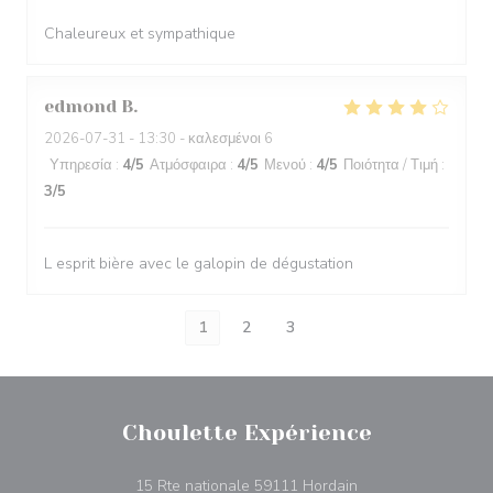
Chaleureux et sympathique
edmond
B
2026-07-31
- 13:30 - καλεσμένοι 6
Υπηρεσία
:
4
/5
Ατμόσφαιρα
:
4
/5
Μενού
:
4
/5
Ποιότητα / Τιμή
:
3
/5
L esprit bière avec le galopin de dégustation
1
2
3
Choulette Expérience
((ανοίγει σε νέο πα
15 Rte nationale 59111 Hordain