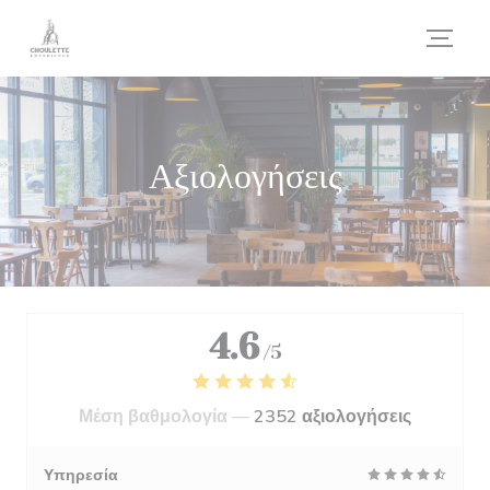
Πίνακας διαχείρισης "Μπισκότων" (Cookies)
Αξιολογήσεις
4.6
/5
Μέση βαθμολογία —
2352 αξιολογήσεις
Υπηρεσία