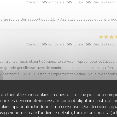
Servizio
:
5
/5
Atmosfera
:
5
/5
Cucina
:
5
/5
Qualità / Prezzo
rge rapide Bon rapport qualité/prix Assiettes copieuses et bons produ
Servizio
:
5
/5
Atmosfera
:
5
/5
Cucina
:
5
/5
Qualità / Prezzo
ait : les repas étaient délicieux, le service irréprochable, et l’accueil
ne grande gentillesse, avec de nombreuses petites attentions qui font
lissement à 100 % ! C’est tout simplement topissime. Nous reviendrons
uoi partner utilizzano cookies su questo sito, che possono compo
 I cookies denominati «necessari» sono obbligatori e installati 
Servizio
:
5
/5
Atmosfera
:
5
/5
Cucina
:
5
/5
Qualità / Prezzo
cookies opzionali richiedono il tuo consenso. Questi cookies o
avigazione, misurare l'audience del sito, fornire funzionalità (a