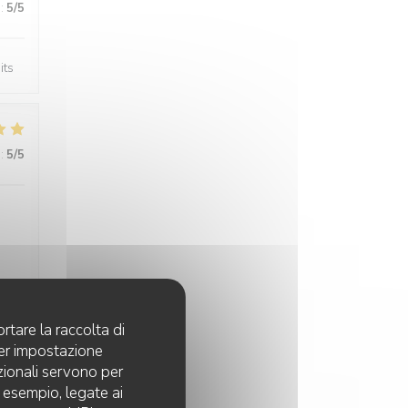
:
5
/5
its
:
5
/5
rtare la raccolta di
per impostazione
:
4
/5
pzionali servono per
d esempio, legate ai