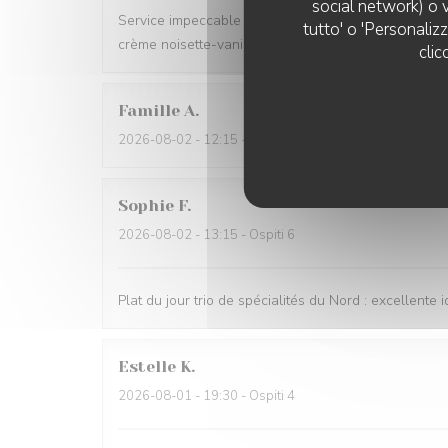
social network) o v
Service impeccable et convivial. Nourriture excellent
tutto' o 'Personaliz
crème noisette-vanille. Un délice 😋
clic
Famille
A
2026-08-02
- 12:15 - Ospiti 5
Sophie
F
2026-08-02
- 13:15 - Ospiti 6
Plat du jour trio de spécialités du Nord : excellente i
Estelle
K
2026-08-01
- 19:30 - Ospiti 4