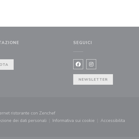
TAZIONE
SEGUICI
ra))
OTA
Facebook ((apre una nuova fi
Instagram ((apre una n
NEWSLETTER
((apre una nuova finestra))
ernet ristorante con
Zenchef
tezione dei dati personali
Informativa sui cookie
Accessibilita
((apre una nuova finestra))
((apre una nuova finestra))
((apre una nu