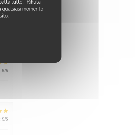
tta tutto', 'Rifiuta
 in qualsiasi momento
sito.
:
5
/5
:
5
/5
:
5
/5