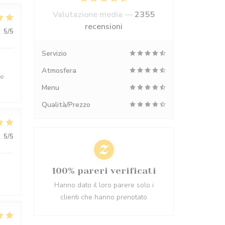
Valutazione media —
2355
recensioni
:
5
/5
Servizio
Atmosfera
ne
Menu
Qualità/Prezzo
:
5
/5
100% pareri verificati
Hanno dato il loro parere solo i
clienti che hanno prenotato