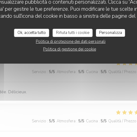
isualizzare pubblicità o contenuti personalizzati. Clicca su 'Acce
e et très copieuse. Je recommande particulièrement le mille feuille à la
za' per gestire le tue preferenze. Puoi modificare le tue scelte
cando sull'icona del cookie in basso a sinistra delle pagine del 
Ok, accetta tutto
Rifiuta tutti i cookie
Personalizza
Politica di protezione dei dati personali
Servizio
:
5
/5
Atmosfera
:
5
/5
Cucina
:
5
/5
Qualità / Prezzo
Politica di gestione dei cookie
Servizio
:
5
/5
Atmosfera
:
5
/5
Cucina
:
5
/5
Qualità / Prezzo
dée. Délicieux.
Servizio
:
5
/5
Atmosfera
:
5
/5
Cucina
:
5
/5
Qualità / Prezzo