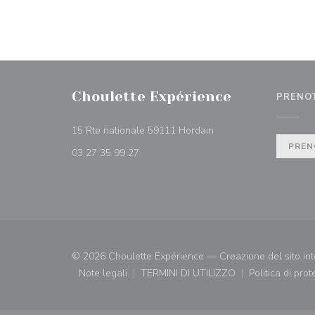
Choulette Expérience
PRENO
((apre una nuova finest
15 Rte nationale 59111 Hordain
PREN
03 27 35 99 27
© 2026 Choulette Expérience — Creazione del sito int
Note legali
TERMINI DI UTILIZZO
Politica di pro
((apre una nuova finestra))
((apre una nuova finestra))