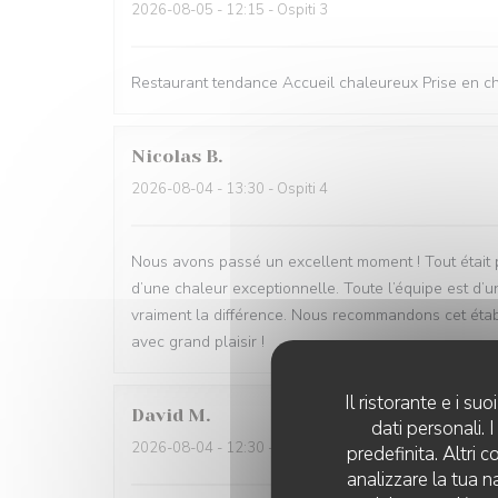
2026-08-05
- 12:15 - Ospiti 3
Restaurant tendance Accueil chaleureux Prise en cha
Nicolas
B
2026-08-04
- 13:30 - Ospiti 4
Nous avons passé un excellent moment ! Tout était parf
d’une chaleur exceptionnelle. Toute l’équipe est d’u
vraiment la différence. Nous recommandons cet étab
avec grand plaisir !
Il ristorante e i s
David
M
dati personali.
2026-08-04
- 12:30 - Ospiti 5
predefinita. Altri 
analizzare la tua n