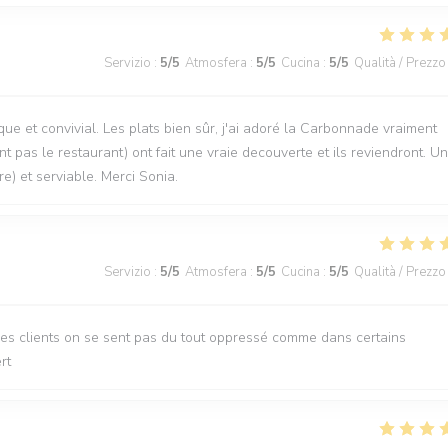
Servizio
:
5
/5
Atmosfera
:
5
/5
Cucina
:
5
/5
Qualità / Prezzo
que et convivial. Les plats bien sûr, j'ai adoré la Carbonnade vraiment
t pas le restaurant) ont fait une vraie decouverte et ils reviendront. U
re) et serviable. Merci Sonia.
Servizio
:
5
/5
Atmosfera
:
5
/5
Cucina
:
5
/5
Qualità / Prezzo
des clients on se sent pas du tout oppressé comme dans certains
rt