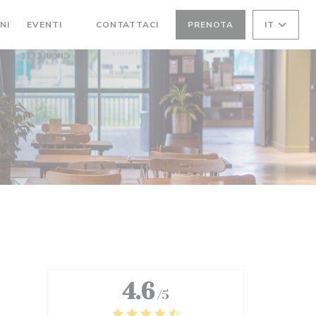
NI
EVENTI
CONTATTACI
PRENOTA
IT
((APRE UNA NUOVA FINESTRA))
4.6
/5