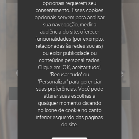
opcionais requerem seu
consentimento. Esses cookies
opcionais servem para analisar
sua navegação, medir a
audiência do site, oferecer
funcionalidades (por exemplo,
relacionadas às redes sociais)
ou exibir publicidade ou
•
HORDAIN
conteúdos personalizados.
Clique em 'OK, aceitar tudo',
Choulette Expérience
'Recusar tudo' ou
'Personalizar' para gerenciar
suas preferências. Você pode
RESERVAR UMA MESA
alterar suas escolhas a
qualquer momento clicando
no ícone de cookie no canto
inferior esquerdo das páginas
do site.