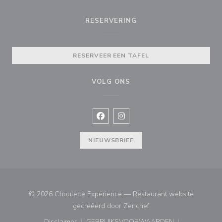
RESERVERING
RESERVEER EEN TAFEL
VOLG ONS
Facebook ((opent in een nieuw vens
Instagram ((opent in een nieu
NIEUWSBRIEF
© 2026 Choulette Expérience — Restaurant website
((opent in een nieuw ve
gecreëerd door
Zenchef
Disclaimer
GEBRUIKSVOORWAARDEN