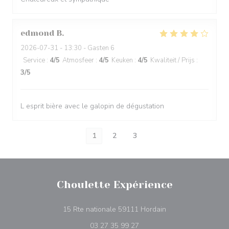
edmond
B
2026-07-31
- 13:30 - Gasten 6
Service
:
4
/5
Atmosfeer
:
4
/5
Keuken
:
4
/5
Kwaliteit / Prijs
:
3
/5
L esprit bière avec le galopin de dégustation
1
2
3
Choulette Expérience
((opent in een nieu
15 Rte nationale 59111 Hordain
03 27 35 99 27