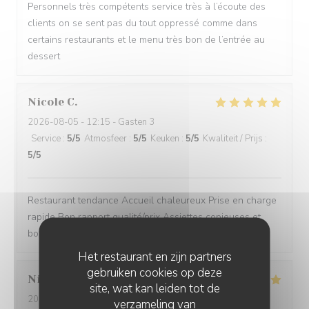
Personnels très compétents service très à l’écoute des
clients on se sent pas du tout oppressé comme dans
certains restaurants et le menu très bon de l’entrée au
dessert
Nicole
C
2026-08-05
- 12:15 - Gasten 3
Service
:
5
/5
Atmosfeer
:
5
/5
Keuken
:
5
/5
Kwaliteit / Prijs
:
5
/5
Restaurant tendance Accueil chaleureux Prise en charge
rapide Bon rapport qualité/prix Assiettes copieuses et
bons produits
Het restaurant en zijn partners
gebruiken cookies op deze
Nicolas
B
site, wat kan leiden tot de
2026-08-04
- 13:30 - Gasten 4
verzameling van