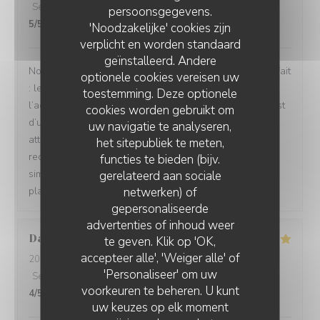
Service
:
5
/5
Atmosfeer
:
5
/5
Keuken
:
5
/5
Kwaliteit / Prijs
:
persoonsgegevens.
5
/5
'Noodzakelijke' cookies zijn
verplicht en worden standaard
geïnstalleerd. Andere
Nous avons passé un excellent moment ! Tout était parfait
optionele cookies vereisen uw
: les repas étaient délicieux, le service irréprochable, et
toestemming. Deze optionele
l’accueil d’une chaleur exceptionnelle. Toute l’équipe est
cookies worden gebruikt om
d’une grande gentillesse, avec de nombreuses petites
uw navigatie te analyseren,
attentions qui font vraiment la différence. Nous
het sitepubliek te meten,
recommandons cet établissement à 100 % ! C’est tout
functies te bieden (bijv.
simplement topissime. Nous reviendrons avec grand
gerelateerd aan sociale
netwerken) of
plaisir !
gepersonaliseerde
advertenties of inhoud weer
David
M
te geven. Klik op 'OK,
accepteer alle', 'Weiger alle' of
2026-08-04
- 12:30 - Gasten 5
'Personaliseer' om uw
Service
:
5
/5
Atmosfeer
:
5
/5
Keuken
:
5
/5
Kwaliteit / Prijs
:
voorkeuren te beheren. U kunt
4
/5
uw keuzes op elk moment