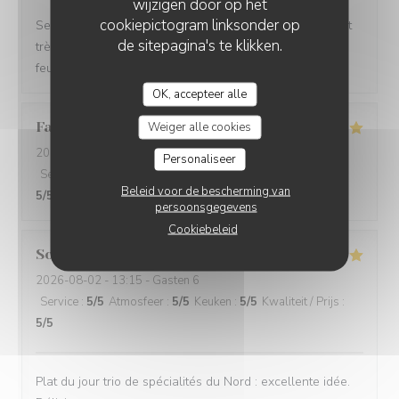
wijzigen door op het
cookiepictogram linksonder op
Service impeccable et convivial. Nourriture excellente et
de sitepagina's te klikken.
très copieuse. Je recommande particulièrement le mille
feuille à la crème noisette-vanille. Un délice 😋
OK, accepteer alle
Famille
A
Weiger alle cookies
2026-08-02
- 12:15 - Gasten 5
Personaliseer
Service
:
5
/5
Atmosfeer
:
5
/5
Keuken
:
5
/5
Kwaliteit / Prijs
:
Beleid voor de bescherming van
5
/5
persoonsgegevens
Cookiebeleid
Sophie
F
2026-08-02
- 13:15 - Gasten 6
Service
:
5
/5
Atmosfeer
:
5
/5
Keuken
:
5
/5
Kwaliteit / Prijs
:
5
/5
Plat du jour trio de spécialités du Nord : excellente idée.