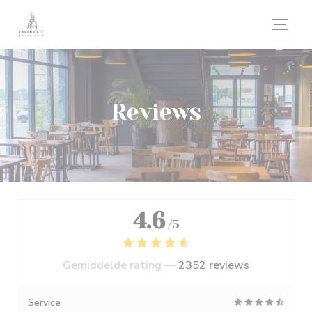
Cookies beheer paneel
Reviews
4.6
/5
Gemiddelde rating —
2352 reviews
Service