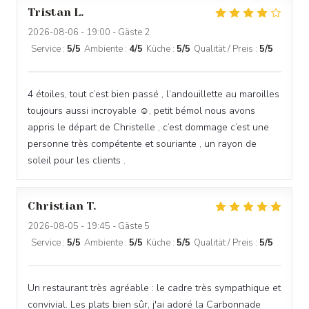
Tristan
L
2026-08-06
- 19:00 - Gäste 2
Service
:
5
/5
Ambiente
:
4
/5
Küche
:
5
/5
Qualität / Preis
:
5
/5
4 étoiles, tout c’est bien passé , l’andouillette au maroilles
toujours aussi incroyable ☺️, petit bémol nous avons
appris le départ de Christelle , c’est dommage c’est une
personne très compétente et souriante , un rayon de
soleil pour les clients .
Christian
T
2026-08-05
- 19:45 - Gäste 5
Service
:
5
/5
Ambiente
:
5
/5
Küche
:
5
/5
Qualität / Preis
:
5
/5
Un restaurant très agréable : le cadre très sympathique et
convivial. Les plats bien sûr, j'ai adoré la Carbonnade