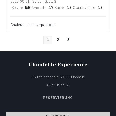
2026-08-01
- 20:00 - Gäste 2
Service
:
5
/5
Ambiente
:
4
/5
Küche
:
4
/5
Qualität / Preis
:
4
/5
Chaleureux et sympathique
1
2
3
Choulette Expérience
((öffnet ein neues F
15 Rte nationale 59111 Hordain
03 27 35 99 27
RESERVIERUNG