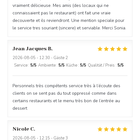
vraiment délicieuse. Mes amis (des locaux qui ne
connaissaient pas le restaurant) ont fait une vraie
decouverte et ils reviendront. Une mention speciale pour
le service tres souriant (sincere) et serviable. Merci Sonia.
Jean Jacques
B
2026-08-05
- 12:30 - Gäste 2
Service
:
5
/5
Ambiente
:
5
/5
Küche
:
5
/5
Qualität / Preis
:
5
/5
Personnels très compétents service très à l’écoute des
clients on se sent pas du tout oppressé comme dans
certains restaurants et le menu très bon de l’entrée au
dessert
Nicole
C
2026-08-05
- 12:15 - Gäste 3