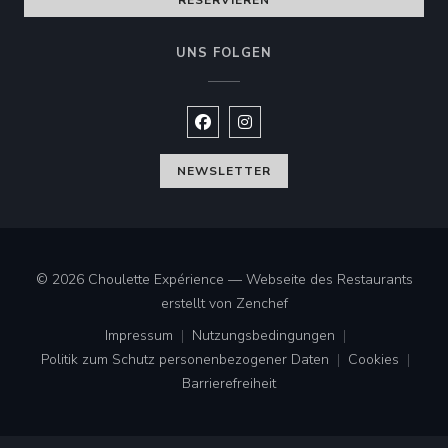
RESERVIEREN
UNS FOLGEN
Facebook ((öffnet ein neues Fenste
Instagram ((öffnet ein neues 
NEWSLETTER
© 2026 Choulette Expérience — Webseite des Restaurants
((öffnet ein neues Fenster
erstellt von
Zenchef
Impressum
Nutzungsbedingungen
((öffnet ein neues Fenster))
((öffnet ein neues Fenster))
Politik zum Schutz personenbezogener Daten
Cookies
((öffnet ein neues Fenster))
((öffnet ei
Barrierefreiheit
((öffnet ein neues Fenster))