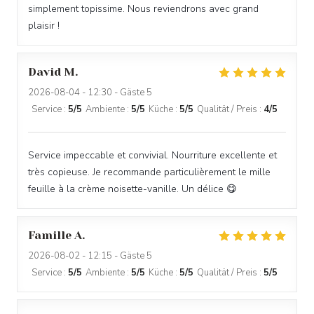
simplement topissime. Nous reviendrons avec grand
plaisir !
David
M
2026-08-04
- 12:30 - Gäste 5
Service
:
5
/5
Ambiente
:
5
/5
Küche
:
5
/5
Qualität / Preis
:
4
/5
Service impeccable et convivial. Nourriture excellente et
très copieuse. Je recommande particulièrement le mille
feuille à la crème noisette-vanille. Un délice 😋
Famille
A
2026-08-02
- 12:15 - Gäste 5
Service
:
5
/5
Ambiente
:
5
/5
Küche
:
5
/5
Qualität / Preis
:
5
/5