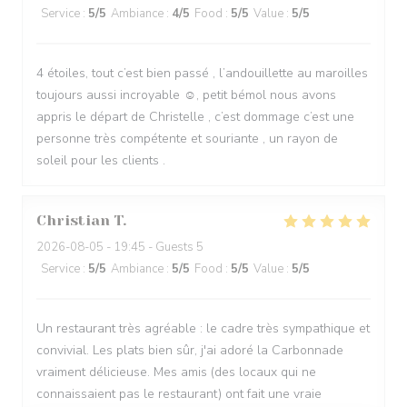
Service
:
5
/5
Ambiance
:
4
/5
Food
:
5
/5
Value
:
5
/5
4 étoiles, tout c’est bien passé , l’andouillette au maroilles
toujours aussi incroyable ☺️, petit bémol nous avons
appris le départ de Christelle , c’est dommage c’est une
personne très compétente et souriante , un rayon de
soleil pour les clients .
Christian
T
2026-08-05
- 19:45 - Guests 5
Service
:
5
/5
Ambiance
:
5
/5
Food
:
5
/5
Value
:
5
/5
Un restaurant très agréable : le cadre très sympathique et
convivial. Les plats bien sûr, j'ai adoré la Carbonnade
vraiment délicieuse. Mes amis (des locaux qui ne
connaissaient pas le restaurant) ont fait une vraie