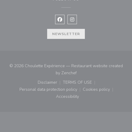
Facebook ((opens in a new window
Instagram ((opens in a new w
NEWSLETTER
© 2026 Choulette Expérience — Restaurant website created
((opens in a new window))
by
Zenchef
Disclaimer
TERMS OF USE
((opens in a new window))
((opens in a new window))
Personal data protection policy
Cookies policy
((opens in a new window))
((opens in a new
Accessibility
((opens in a new window))