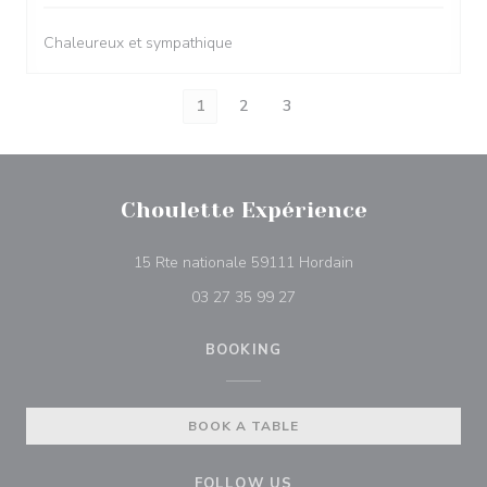
Chaleureux et sympathique
1
2
3
Choulette Expérience
((opens in a new w
15 Rte nationale 59111 Hordain
03 27 35 99 27
BOOKING
BOOK A TABLE
FOLLOW US