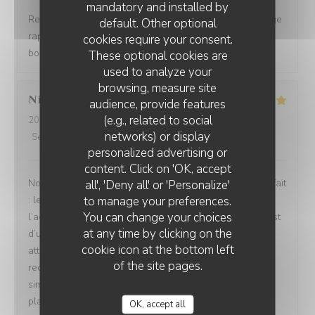
mandatory and installed by
Restaurant tendance Accueil chaleureux Prise en charge
default. Other optional
rapide Bon rapport qualité/prix Assiettes copieuses et
cookies require your consent.
bons produits
These optional cookies are
used to analyze your
browsing, measure site
Nicolas
B
audience, provide features
(e.g., related to social
2026-08-04
- 13:30 - Guests 4
networks) or display
Service
:
5
/5
Ambiance
:
5
/5
Food
:
5
/5
Value
:
5
/5
personalized advertising or
content. Click on 'OK, accept
Nous avons passé un excellent moment ! Tout était parfait
all', 'Deny all' or 'Personalize'
to manage your preferences.
: les repas étaient délicieux, le service irréprochable, et
You can change your choices
l’accueil d’une chaleur exceptionnelle. Toute l’équipe est
at any time by clicking on the
d’une grande gentillesse, avec de nombreuses petites
cookie icon at the bottom left
attentions qui font vraiment la différence. Nous
of the site pages.
recommandons cet établissement à 100 % ! C’est tout
simplement topissime. Nous reviendrons avec grand
plaisir !
OK, accept all