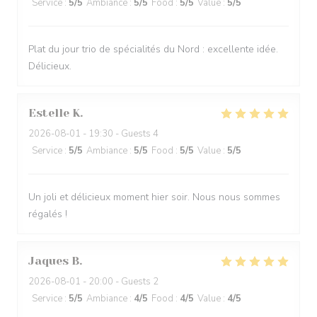
Service
:
5
/5
Ambiance
:
5
/5
Food
:
5
/5
Value
:
5
/5
Plat du jour trio de spécialités du Nord : excellente idée.
Délicieux.
Estelle
K
2026-08-01
- 19:30 - Guests 4
Service
:
5
/5
Ambiance
:
5
/5
Food
:
5
/5
Value
:
5
/5
Un joli et délicieux moment hier soir. Nous nous sommes
régalés !
Jaques
B
2026-08-01
- 20:00 - Guests 2
Service
:
5
/5
Ambiance
:
4
/5
Food
:
4
/5
Value
:
4
/5