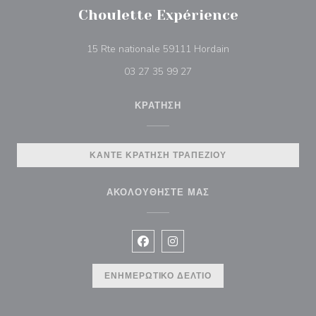
Choulette Expérience
((ανοίγει σε νέο πα
15 Rte nationale 59111 Hordain
03 27 35 99 27
ΚΡΆΤΗΣΗ
ΚΆΝΤΕ ΚΡΆΤΗΣΗ ΤΡΑΠΕΖΙΟΎ
ΑΚΟΛΟΥΘΉΣΤΕ ΜΑΣ
Facebook ((ανοίγει σε νέο παράθυρ
Instagram ((ανοίγει σε νέο π
ΕΝΗΜΕΡΩΤΙΚΌ ΔΕΛΤΊΟ