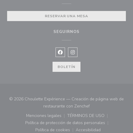
RESERVAR UNA MESA
SEGUIRNOS
Facebook ((abre en una nueva vent
Instagram ((abre en una nuev
BOLETÍN
© 2026 Choulette Expérience — Creación de página web de
((abre en una nueva ve
restaurante con
Zenchef
Menciones legales
TÉRMINOS DE USO
((abre en una nueva ventana))
((abre en una nueva ven
Política de protección de datos personales
((abre en una nueva ventana))
Política de cookies
Accesibilidad