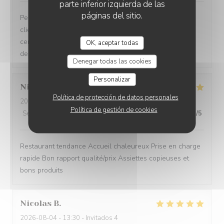
parte inferior izquierda de las
páginas del sitio.
Personnels très compétents service très à l’écoute des
clients on se sent pas du tout oppressé comme dans
certains restaurants et le menu très bon de l’entrée au
OK, aceptar todas
dessert
Denegar todas las cookies
Personalizar
Nicole
C
Política de protección de datos personales
2026-08-05
- 12:15 - Invitados 3
Política de gestión de cookies
Servicio
:
5
/5
Ambiente
:
5
/5
Menú
:
5
/5
Calidad / Precio
:
5
/5
Restaurant tendance Accueil chaleureux Prise en charge
rapide Bon rapport qualité/prix Assiettes copieuses et
bons produits
Nicolas
B
2026-08-04
- 13:30 - Invitados 4