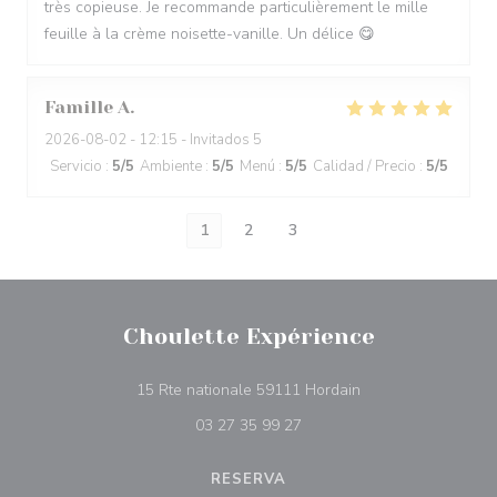
très copieuse. Je recommande particulièrement le mille
feuille à la crème noisette-vanille. Un délice 😋
Famille
A
2026-08-02
- 12:15 - Invitados 5
Servicio
:
5
/5
Ambiente
:
5
/5
Menú
:
5
/5
Calidad / Precio
:
5
/5
1
2
3
Choulette Expérience
((abre en una nuev
15 Rte nationale 59111 Hordain
03 27 35 99 27
RESERVA