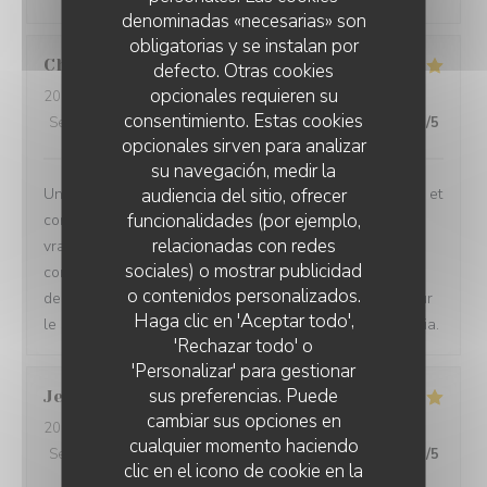
denominadas «necesarias» son
obligatorias y se instalan por
Christian
T
defecto. Otras cookies
opcionales requieren su
2026-08-05
- 19:45 - Invitados 5
consentimiento. Estas cookies
Servicio
:
5
/5
Ambiente
:
5
/5
Menú
:
5
/5
Calidad / Precio
:
5
/5
opcionales sirven para analizar
su navegación, medir la
audiencia del sitio, ofrecer
Un restaurant très agréable : le cadre très sympathique et
funcionalidades (por ejemplo,
convivial. Les plats bien sûr, j'ai adoré la Carbonnade
relacionadas con redes
vraiment délicieuse. Mes amis (des locaux qui ne
sociales) o mostrar publicidad
connaissaient pas le restaurant) ont fait une vraie
o contenidos personalizados.
decouverte et ils reviendront. Une mention speciale pour
Haga clic en 'Aceptar todo',
le service tres souriant (sincere) et serviable. Merci Sonia.
'Rechazar todo' o
'Personalizar' para gestionar
sus preferencias. Puede
Jean Jacques
B
cambiar sus opciones en
2026-08-05
- 12:30 - Invitados 2
cualquier momento haciendo
Servicio
:
5
/5
Ambiente
:
5
/5
Menú
:
5
/5
Calidad / Precio
:
5
/5
clic en el icono de cookie en la