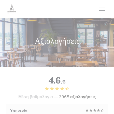
Πίνακας διαχείρισης "Μπισκότων" (Cookies)
Αξιολογήσεις
4.6
/5
Μέση βαθμολογία —
2365 αξιολογήσεις
Υπηρεσία