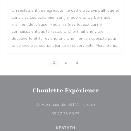
Un restaurant très agréable : le cadre très sympathique et
convivial. Les plats bien sûr, j'ai adoré la Carbonnade
vraiment délicieuse. Mes amis (des locaux qui ne
connaissaient pas le restaurant) ont fait une vraie
decouverte et ils reviendront. Une mention speciale pour
le service tres souriant (sincere) et serviable. Merci Sonia.
1
2
3
Choulette Expérience
((ανοίγει σε νέο πα
15 Rte nationale 59111 Hordain
03 27 35 99 27
ΚΡΆΤΗΣΗ