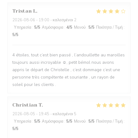
Tristan
L
2026-08-06
- 19:00 - καλεσμένοι 2
Υπηρεσία
:
5
/5
Ατμόσφαιρα
:
4
/5
Μενού
:
5
/5
Ποιότητα / Τιμή
:
5
/5
4 étoiles, tout c’est bien passé , l’andouillette au maroilles
toujours aussi incroyable ☺️, petit bémol nous avons
appris le départ de Christelle , c’est dommage c’est une
personne très compétente et souriante , un rayon de
soleil pour les clients .
Christian
T
2026-08-05
- 19:45 - καλεσμένοι 5
Υπηρεσία
:
5
/5
Ατμόσφαιρα
:
5
/5
Μενού
:
5
/5
Ποιότητα / Τιμή
:
5
/5