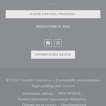
ΚΆΝΤΕ ΚΡΆΤΗΣΗ ΤΡΑΠΕΖΙΟΎ
ΑΚΟΛΟΥΘΉΣΤΕ ΜΑΣ
Facebook ((ανοίγει σε νέο παράθυρ
Instagram ((ανοίγει σε νέο π
ΕΝΗΜΕΡΩΤΙΚΌ ΔΕΛΤΊΟ
© 2026 Choulette Expérience — Η ιστοσελίδα του εστιατορίου
((ανοίγει σε νέο παρά
δημιουργήθηκε από
Zenchef
Αποποίηση ευθύνης
ΌΡΟΙ ΧΡΉΣΗΣ
((ανοίγει σε νέο παράθυρο))
((ανοίγει σε νέο παράθ
Πολιτική προστασίας προσωπικών δεδομένων
((ανοίγει σε νέο παράθυρο))
Πολιτική για τα cookies
Προσβασιμότητα