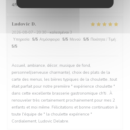
4
/5
Ludovic
D
2026-08-07
- 20:30 - καλεσμένοι 3
Υπηρεσία
:
5
/5
Ατμόσφαιρα
:
5
/5
Μενού
:
5
/5
Ποιότητα / Τιμή
:
5
/5
Accueil, ambiance, décor, musique de fond,
personnel(serveuse charmante), choix des plats de la
carte des menus, les bières typiques de la choulette...tout
était parfait pour notre première " expérience choulette "
dans cette excellente brasserie gastronomique ch'ti . À
renouveler très certainement prochainement pour mes 2
enfants et moi même. Félicitations et bonne continuation à
toute l'équipe de " la choulette expérience "
Cordialement, Ludovic Delabre.