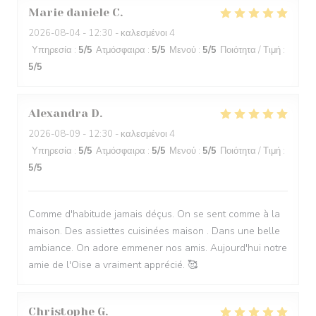
Marie daniele
C
2026-08-04
- 12:30 - καλεσμένοι 4
Υπηρεσία
:
5
/5
Ατμόσφαιρα
:
5
/5
Μενού
:
5
/5
Ποιότητα / Τιμή
:
5
/5
Alexandra
D
2026-08-09
- 12:30 - καλεσμένοι 4
Υπηρεσία
:
5
/5
Ατμόσφαιρα
:
5
/5
Μενού
:
5
/5
Ποιότητα / Τιμή
:
5
/5
Comme d'habitude jamais déçus. On se sent comme à la
maison. Des assiettes cuisinées maison . Dans une belle
ambiance. On adore emmener nos amis. Aujourd'hui notre
amie de l'Oise a vraiment apprécié. 🥰
Christophe
G