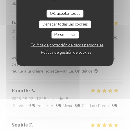
plaisir !
OK, aceptar todas
David
M
Denegar todas las cookies
2026-08-04
- 12:30 - Invitados 5
Personalizar
Servicio
:
5
/5
Ambiente
:
5
/5
Menú
:
5
/5
Calidad / Precio
:
4
/5
Política de protección de datos personales
Política de gestión de cookies
Service impeccable et convivial. Nourriture excellente et
très copieuse. Je recommande particulièrement le mille
feuille à la crème noisette-vanille. Un délice 😋
Famille
A
2026-08-02
- 12:15 - Invitados 5
Servicio
:
5
/5
Ambiente
:
5
/5
Menú
:
5
/5
Calidad / Precio
:
5
/5
Sophie
F