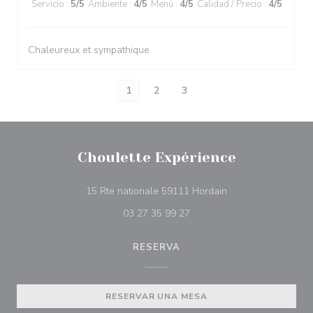
Servicio
:
5
/5
Ambiente
:
4
/5
Menú
:
4
/5
Calidad / Precio
:
4
/5
Chaleureux et sympathique
1
2
3
Choulette Expérience
((abre en una nuev
15 Rte nationale 59111 Hordain
03 27 35 99 27
RESERVA
RESERVAR UNA MESA