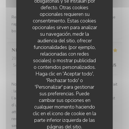
obligatorias y se instalan por
defecto. Otras cookies
opcionales requieren su
Restaurant tendance Accueil chaleureux Prise en charge
consentimiento. Estas cookies
rapide Bon rapport qualité/prix Assiettes copieuses et
opcionales sirven para analizar
bons produits
su navegación, medir la
audiencia del sitio, ofrecer
funcionalidades (por ejemplo,
Nicolas
B
relacionadas con redes
2026-08-04
- 13:30 - Invitados 4
sociales) o mostrar publicidad
Servicio
:
5
/5
Ambiente
:
5
/5
Menú
:
5
/5
Calidad / Precio
:
5
/5
o contenidos personalizados.
Haga clic en 'Aceptar todo',
'Rechazar todo' o
Nous avons passé un excellent moment ! Tout était parfait
'Personalizar' para gestionar
: les repas étaient délicieux, le service irréprochable, et
sus preferencias. Puede
l’accueil d’une chaleur exceptionnelle. Toute l’équipe est
cambiar sus opciones en
d’une grande gentillesse, avec de nombreuses petites
cualquier momento haciendo
attentions qui font vraiment la différence. Nous
clic en el icono de cookie en la
recommandons cet établissement à 100 % ! C’est tout
parte inferior izquierda de las
simplement topissime. Nous reviendrons avec grand
páginas del sitio.