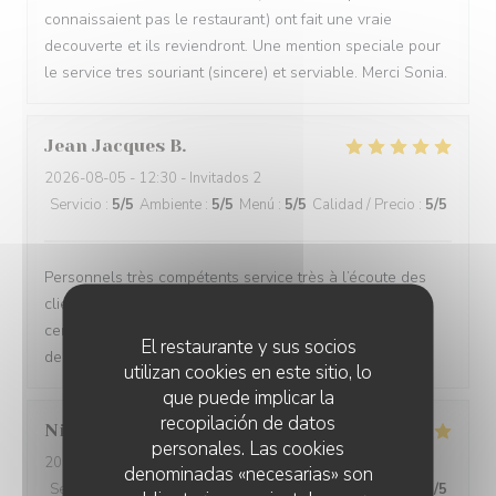
connaissaient pas le restaurant) ont fait une vraie
decouverte et ils reviendront. Une mention speciale pour
le service tres souriant (sincere) et serviable. Merci Sonia.
Jean Jacques
B
2026-08-05
- 12:30 - Invitados 2
Servicio
:
5
/5
Ambiente
:
5
/5
Menú
:
5
/5
Calidad / Precio
:
5
/5
Personnels très compétents service très à l’écoute des
clients on se sent pas du tout oppressé comme dans
certains restaurants et le menu très bon de l’entrée au
El restaurante y sus socios
dessert
utilizan cookies en este sitio, lo
que puede implicar la
recopilación de datos
Nicole
C
personales. Las cookies
2026-08-05
- 12:15 - Invitados 3
denominadas «necesarias» son
Servicio
:
5
/5
Ambiente
:
5
/5
Menú
:
5
/5
Calidad / Precio
:
5
/5