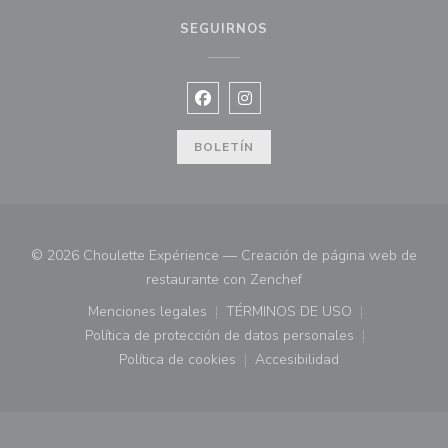
SEGUIRNOS
Facebook ((abre en una nueva vent
Instagram ((abre en una nuev
BOLETÍN
© 2026 Choulette Expérience — Creación de página web de
((abre en una nueva ve
restaurante con
Zenchef
Menciones legales
TÉRMINOS DE USO
((abre en una nueva ventana))
((abre en una nueva ven
Política de protección de datos personales
((abre en una nueva ventana))
Política de cookies
Accesibilidad
((abre en una nueva ventana))
((abre en una nueva ven