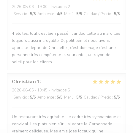
2026-08-06
- 19:00 - Invitados 2
Servicio
:
5
/5
Ambiente
:
4
/5
Menú
:
5
/5
Calidad / Precio
:
5
/5
4 étoiles, tout c’est bien passé , l’andouillette au maroilles
toujours aussi incroyable ☺️, petit bémol nous avons
appris le départ de Christelle , c’est dommage c’est une
personne très compétente et souriante , un rayon de
soleil pour les clients .
Christian
T
2026-08-05
- 19:45 - Invitados 5
Servicio
:
5
/5
Ambiente
:
5
/5
Menú
:
5
/5
Calidad / Precio
:
5
/5
Un restaurant très agréable : le cadre très sympathique et
convivial. Les plats bien sûr, j'ai adoré la Carbonnade
vraiment délicieuse. Mes amis (des locaux qui ne