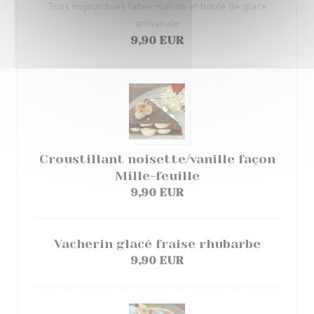
Trois mignardises faites maison et boule de glace
artisanale
9,90 EUR
Croustillant noisette/vanille façon
Mille-feuille
9,90 EUR
Vacherin glacé fraise rhubarbe
9,90 EUR