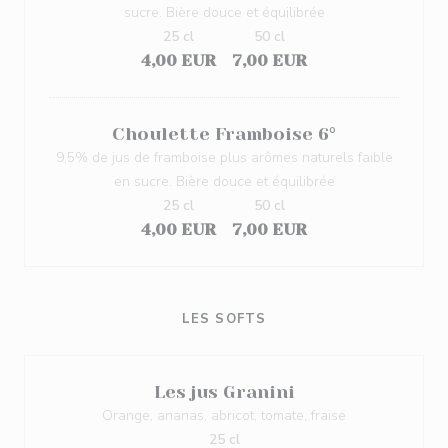
sucre. Bière douce et équilibrée
25 cl
50 cl
4,00 EUR
7,00 EUR
Choulette Framboise 6°
9,5% de jus de framboise plus arômes naturels faible
en sucre. Bière douce et équilibrée
25 cl
50 cl
4,00 EUR
7,00 EUR
LES SOFTS
Les jus Granini
Orange, ananas, abricot, tomate, fraise
25 cl