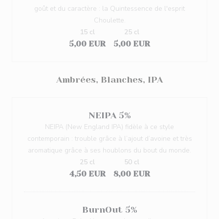
goût et du caractère : la Quintessence de l'esprit
Choulette.
15 cl
25 cl
5,00 EUR
5,00 EUR
Ambrées, Blanches, IPA
NEIPA 5%
NEIPA (New England IPA) fidèle à ce style
contemporain : trouble grâce à l’ajout d’avoine et très
aromatique grâce à ses houblons du bout du monde.
25 cl
50 cl
4,50 EUR
8,00 EUR
BurnOut 5%