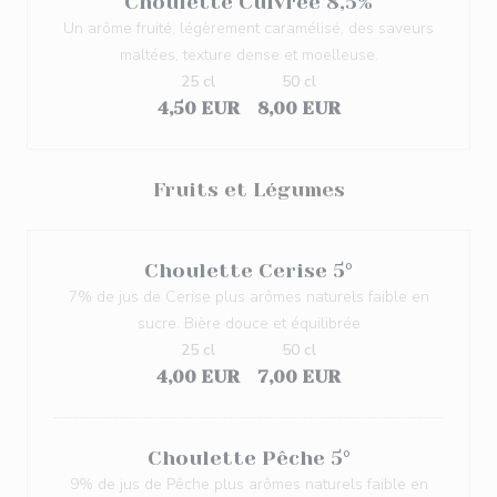
Choulette Cuivrée 8,5%
Un arôme fruité, légèrement caramélisé, des saveurs
maltées, texture dense et moelleuse.
25 cl
50 cl
4,50 EUR
8,00 EUR
Fruits et Légumes
Choulette Cerise 5°
7% de jus de Cerise plus arômes naturels faible en
sucre. Bière douce et équilibrée
25 cl
50 cl
4,00 EUR
7,00 EUR
Choulette Pêche 5°
9% de jus de Pêche plus arômes naturels faible en