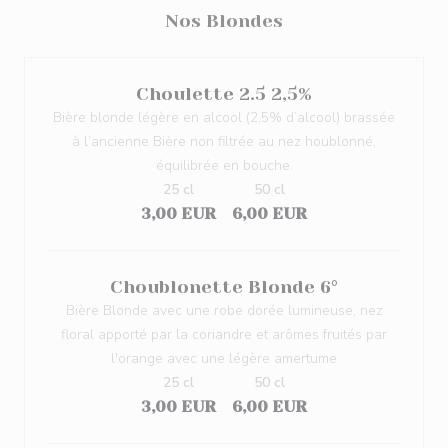
Nos Blondes
Choulette 2.5 2,5%
Bière blonde légère en alcool (2,5% d’alcool) brassée
à l’ancienne Bière non filtrée au nez houblonné,
équilibrée en bouche.
25 cl
50 cl
3,00 EUR
6,00 EUR
Choublonette Blonde 6°
Bière Blonde avec une robe dorée lumineuse, nez
floral apporté par la coriandre et arômes fruités par
l'orange avec une légère amertume
25 cl
50 cl
3,00 EUR
6,00 EUR