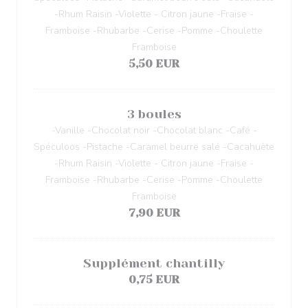
-Rhum Raisin -Violette - Citron jaune -Fraise -
Framboise -Rhubarbe -Cerise -Pomme -Choulette
Framboise
5,50 EUR
3 boules
-Vanille -Chocolat noir -Chocolat blanc -Café -
Spéculoos -Pistache -Caramel beurre salé -Cacahuète
-Rhum Raisin -Violette - Citron jaune -Fraise -
Framboise -Rhubarbe -Cerise -Pomme -Choulette
Framboise
7,90 EUR
Supplément chantilly
0,75 EUR