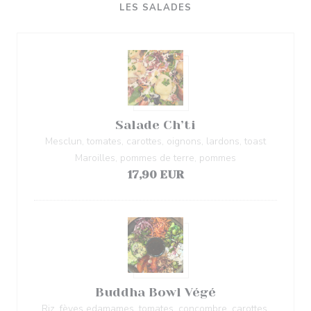
LES SALADES
Salade Ch’ti
Mesclun, tomates, carottes, oignons, lardons, toast
Maroilles, pommes de terre, pommes
17,90 EUR
Buddha Bowl Végé
Riz, fèves edamames, tomates, concombre, carottes,