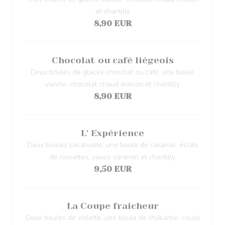
et chantilly
8,90 EUR
Chocolat ou café liégeois
Deux boules de glaces chocolat ou café, une boule
vanille, chocolat chaud maison et chantilly
8,90 EUR
L' Expérience
Deux boules cacahuète, une boule de caramel, éclats
de noisettes, sauce caramel et chantilly
9,50 EUR
La Coupe fraicheur
Deux boules de violette, une boule de rhubarbe, coulis