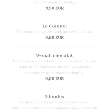
de fruits rouges et chantilly
8,90 EUR
Le Colonel
Deux boules de glaces citron arrosées de Vodka
9,90 EUR
Wouah chocolat
Une boule de chocolat noir, une boule de vanille, une
boule de chocolat blanc, morceaux de gateau
chocolat, coulis de chocolat, chantilly
9,90 EUR
2 boules
-Vanille -Chocolat noir -Chocolat blanc -Café -
Spéculoos -Pistache -Caramel beurre salé -Cacahuète