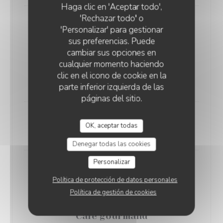
Haga clic en 'Aceptar todo',
'Rechazar todo' o
'Personalizar' para gestionar
sus preferencias. Puede
cambiar sus opciones en
cualquier momento haciendo
Crème brulée vanille
clic en el icono de cookie en la
8,90 EUR
parte inferior izquierda de las
páginas del sitio.
Assiette de 3 fromages
OK, aceptar todas
8,90 EUR
Denegar todas las cookies
Personalizar
Política de protección de datos personales
Política de gestión de cookies
Café gourmand