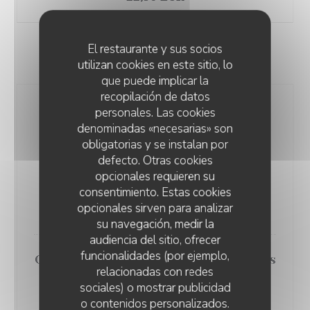
El restaurante y sus socios
LES DESSERTS
utilizan cookies en este sitio, lo
que puede implicar la
recopilación de datos
personales. Las cookies
denominadas «necesarias» son
obligatorias y se instalan por
defecto. Otras cookies
opcionales requieren su
Brochette d’ananas et glace rhum
consentimiento. Estas cookies
raisin ou vanille
opcionales sirven para analizar
7,50 EUR
su navegación, medir la
audiencia del sitio, ofrecer
funcionalidades (por ejemplo,
Chou crème légère à la vanille et ses
relacionadas con redes
fruits rouges
sociales) o mostrar publicidad
8,50 EUR
o contenidos personalizados.