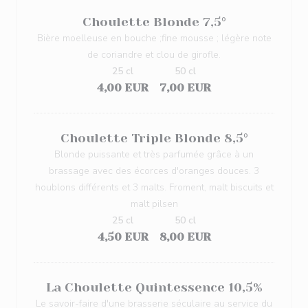
Choulette Blonde 7,5°
Bière moelleuse en bouche ;fine mousse ; légère note
de coriandre et clou de girofle.
25 cl
50 cl
4,00 EUR
7,00 EUR
Choulette Triple Blonde 8,5°
Blonde puissante et très parfumée grâce à un
brassage avec des écorces d'oranges douces. 3
houblons différents et 3 malts. Froment, malt biscuits et
malt pilsen
25 cl
50 cl
4,50 EUR
8,00 EUR
La Choulette Quintessence 10,5%
Le savoir-faire d'une brasserie séculaire au service du