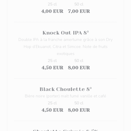
25 cl
50 cl
4,00 EUR
7,00 EUR
Knock Out IPA 8°
Double IPA à la franche amertume grâce à son Dry
Hop d’Ekuanot, Citra et Simcoe. Note de fruits
exotiques
25 cl
50 cl
4,50 EUR
8,00 EUR
Black Choulette 8°
Bière noire (porter) malt fumé vanille et café
25 cl
50 cl
4,50 EUR
8,00 EUR