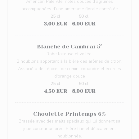
American Pale Ale; notes douces d’agrumes
accompagnées d’une amertume florale contrôlée
25 cl
50 cl
3,00 EUR
6,00 EUR
Blanche de Cambrai 5°
Robe laiteuse et voilée.
2 houblons apportant à la bière des arômes de citron.
Associé à des épices de cumin, coriandre et écorces
d'orange douce
25 cl
50 cl
4,50 EUR
8,00 EUR
Choulette Printemps 6%
Brassée avec des malts spéciaux qui lui donnent sa
jolie couleur ambrée. Bière fine et délicatement
houblonnée.