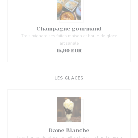
Champagne gourmand
Trois mignardises faites maison et boule de glace
artisanale
15,90 EUR
LES GLACES
Dame Blanche
Trois boules de glaces vanille, chocolat chaud maison