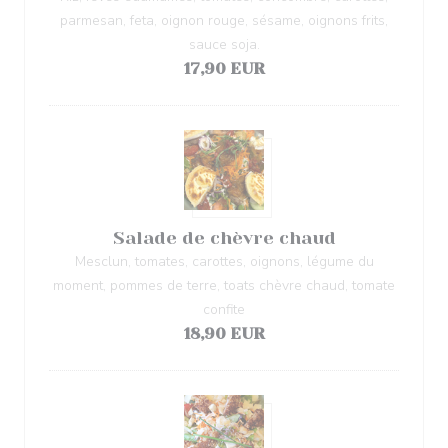
parmesan, feta, oignon rouge, sésame, oignons frits,
sauce soja.
17,90 EUR
Salade de chèvre chaud
Mesclun, tomates, carottes, oignons, légume du
moment, pommes de terre, toats chèvre chaud, tomate
confite
18,90 EUR