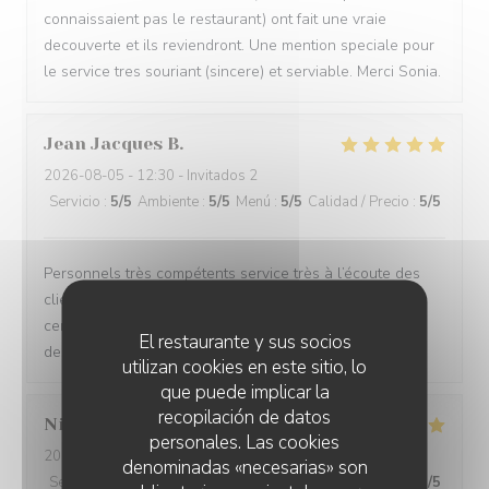
connaissaient pas le restaurant) ont fait une vraie
decouverte et ils reviendront. Une mention speciale pour
le service tres souriant (sincere) et serviable. Merci Sonia.
Jean Jacques
B
2026-08-05
- 12:30 - Invitados 2
Servicio
:
5
/5
Ambiente
:
5
/5
Menú
:
5
/5
Calidad / Precio
:
5
/5
Personnels très compétents service très à l’écoute des
clients on se sent pas du tout oppressé comme dans
certains restaurants et le menu très bon de l’entrée au
El restaurante y sus socios
dessert
utilizan cookies en este sitio, lo
que puede implicar la
recopilación de datos
Nicole
C
personales. Las cookies
2026-08-05
- 12:15 - Invitados 3
denominadas «necesarias» son
Servicio
:
5
/5
Ambiente
:
5
/5
Menú
:
5
/5
Calidad / Precio
:
5
/5