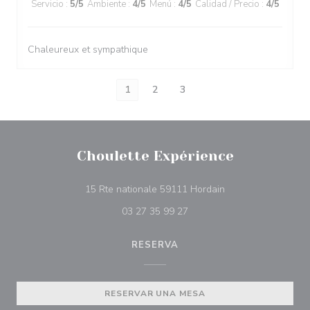
Servicio
:
5
/5
Ambiente
:
4
/5
Menú
:
4
/5
Calidad / Precio
:
4
/5
Chaleureux et sympathique
1
2
3
Choulette Expérience
((abre en una nuev
15 Rte nationale 59111 Hordain
03 27 35 99 27
RESERVA
RESERVAR UNA MESA