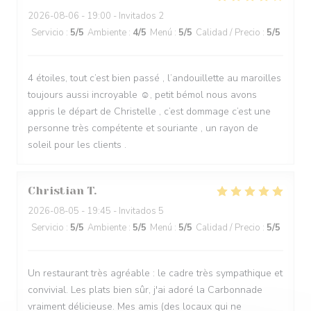
2026-08-06
- 19:00 - Invitados 2
Servicio
:
5
/5
Ambiente
:
4
/5
Menú
:
5
/5
Calidad / Precio
:
5
/5
4 étoiles, tout c’est bien passé , l’andouillette au maroilles
toujours aussi incroyable ☺️, petit bémol nous avons
appris le départ de Christelle , c’est dommage c’est une
personne très compétente et souriante , un rayon de
soleil pour les clients .
Christian
T
2026-08-05
- 19:45 - Invitados 5
Servicio
:
5
/5
Ambiente
:
5
/5
Menú
:
5
/5
Calidad / Precio
:
5
/5
Un restaurant très agréable : le cadre très sympathique et
convivial. Les plats bien sûr, j'ai adoré la Carbonnade
vraiment délicieuse. Mes amis (des locaux qui ne