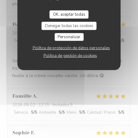
plaisir !
OK, aceptar todas
David
M
Denegar todas las cookies
2026-08-04
- 12:30 - Invitados 5
Personalizar
Servicio
:
5
/5
Ambiente
:
5
/5
Menú
:
5
/5
Calidad / Precio
:
4
/5
Política de protección de datos personales
Política de gestión de cookies
Service impeccable et convivial. Nourriture excellente et
très copieuse. Je recommande particulièrement le mille
feuille à la crème noisette-vanille. Un délice 😋
Famille
A
2026-08-02
- 12:15 - Invitados 5
Servicio
:
5
/5
Ambiente
:
5
/5
Menú
:
5
/5
Calidad / Precio
:
5
/5
Sophie
F