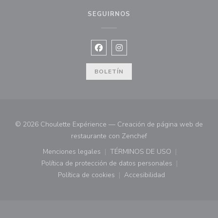
SEGUIRNOS
Facebook ((abre en una nueva vent
Instagram ((abre en una nuev
BOLETÍN
© 2026 Choulette Expérience — Creación de página web de
((abre en una nueva ve
restaurante con
Zenchef
Menciones legales
TÉRMINOS DE USO
((abre en una nueva ventana))
((abre en una nueva ven
Política de protección de datos personales
((abre en una nueva ventana))
Política de cookies
Accesibilidad
((abre en una nueva ventana))
((abre en una nueva ven