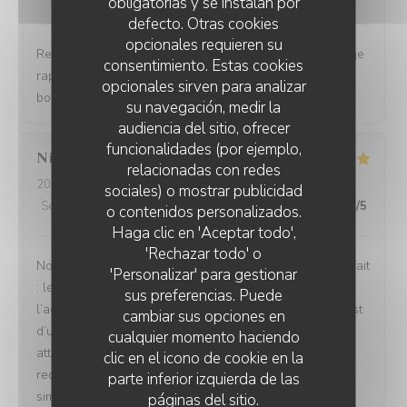
obligatorias y se instalan por
defecto. Otras cookies
opcionales requieren su
Restaurant tendance Accueil chaleureux Prise en charge
consentimiento. Estas cookies
rapide Bon rapport qualité/prix Assiettes copieuses et
opcionales sirven para analizar
bons produits
su navegación, medir la
audiencia del sitio, ofrecer
funcionalidades (por ejemplo,
Nicolas
B
relacionadas con redes
2026-08-04
- 13:30 - Invitados 4
sociales) o mostrar publicidad
Servicio
:
5
/5
Ambiente
:
5
/5
Menú
:
5
/5
Calidad / Precio
:
5
/5
o contenidos personalizados.
Haga clic en 'Aceptar todo',
'Rechazar todo' o
Nous avons passé un excellent moment ! Tout était parfait
'Personalizar' para gestionar
: les repas étaient délicieux, le service irréprochable, et
sus preferencias. Puede
l’accueil d’une chaleur exceptionnelle. Toute l’équipe est
cambiar sus opciones en
d’une grande gentillesse, avec de nombreuses petites
cualquier momento haciendo
attentions qui font vraiment la différence. Nous
clic en el icono de cookie en la
recommandons cet établissement à 100 % ! C’est tout
parte inferior izquierda de las
simplement topissime. Nous reviendrons avec grand
páginas del sitio.