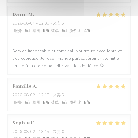
David
M
2026-08-04
- 12:30 - 来宾 5
服务
:
5
/5
氛围
:
5
/5
菜单
:
5
/5
质价比
:
4
/5
Service impeccable et convivial. Nourriture excellente et
très copieuse. Je recommande particulièrement le mille
feuille à la crème noisette-vanille. Un délice 😋
Famille
A
2026-08-02
- 12:15 - 来宾 5
服务
:
5
/5
氛围
:
5
/5
菜单
:
5
/5
质价比
:
5
/5
Sophie
F
2026-08-02
- 13:15 - 来宾 6