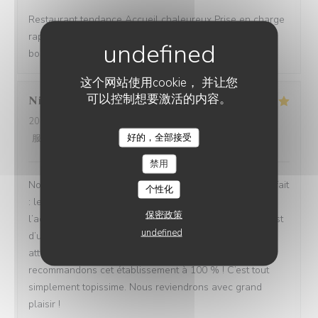
Restaurant tendance Accueil chaleureux Prise en charge
rapide Bon rapport qualité/prix Assiettes copieuses et
bons produits
这个网站使用cookie， 并让您
可以控制想要激活的内容。
Nicolas
B
2026-08-04
- 13:30 - 来宾 4
好的，全部接受
服务
:
5
/5
氛围
:
5
/5
菜单
:
5
/5
质价比
:
5
/5
禁用
Nous avons passé un excellent moment ! Tout était parfait
个性化
: les repas étaient délicieux, le service irréprochable, et
保密政策
l’accueil d’une chaleur exceptionnelle. Toute l’équipe est
undefined
d’une grande gentillesse, avec de nombreuses petites
attentions qui font vraiment la différence. Nous
recommandons cet établissement à 100 % ! C’est tout
simplement topissime. Nous reviendrons avec grand
plaisir !