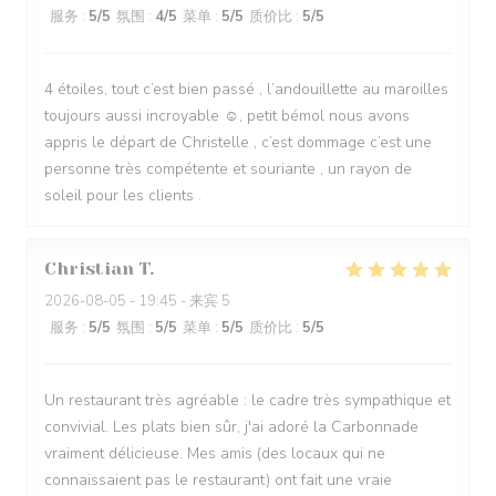
服务
:
5
/5
氛围
:
4
/5
菜单
:
5
/5
质价比
:
5
/5
4 étoiles, tout c’est bien passé , l’andouillette au maroilles
toujours aussi incroyable ☺️, petit bémol nous avons
appris le départ de Christelle , c’est dommage c’est une
personne très compétente et souriante , un rayon de
soleil pour les clients .
Christian
T
2026-08-05
- 19:45 - 来宾 5
服务
:
5
/5
氛围
:
5
/5
菜单
:
5
/5
质价比
:
5
/5
Un restaurant très agréable : le cadre très sympathique et
convivial. Les plats bien sûr, j'ai adoré la Carbonnade
vraiment délicieuse. Mes amis (des locaux qui ne
connaissaient pas le restaurant) ont fait une vraie