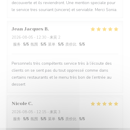
decouverte et ils reviendront. Une mention speciale pour
le service tres souriant (sincere) et serviable. Merci Sonia.
Jean Jacques
B
2026-08-05
- 12:30 - 来宾 2
服务
:
5
/5
氛围
:
5
/5
菜单
:
5
/5
质价比
:
5
/5
Personnels très compétents service très à l’écoute des
clients on se sent pas du tout oppressé comme dans
certains restaurants et le menu très bon de l’entrée au
dessert
Nicole
C
2026-08-05
- 12:15 - 来宾 3
服务
:
5
/5
氛围
:
5
/5
菜单
:
5
/5
质价比
:
5
/5