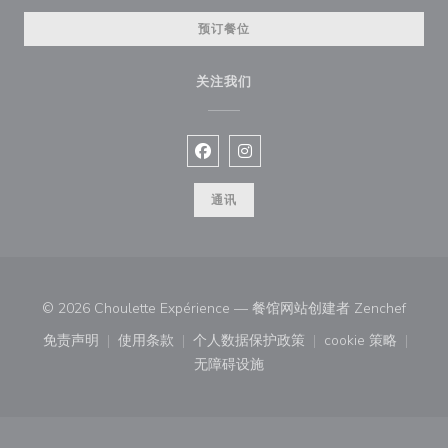
预订餐位
关注我们
Facebook ((在新窗口中打开))
Instagram ((在新窗口中打开))
通讯
((在新
© 2026 Choulette Expérience — 餐馆网站创建者
Zenchef
免责声明
使用条款
个人数据保护政策
cookie 策略
((在新窗口中打开))
((在新窗口中打开))
((在新窗口中打开))
((在新窗口中
无障碍设施
((在新窗口中打开))