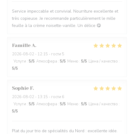
Service impeccable et convivial. Nourriture excellente et
très copieuse. Je recommande particulièrement le mille
feuille à la crème noisette-vanille. Un délice 😋
Famille
A
2026-08-02
- 12:15 - гости 5
Услуги
:
5
/5
Атмосфера
:
5
/5
Меню
:
5
/5
Цена / качество
:
5
/5
Sophie
F
2026-08-02
- 13:15 - гости 6
Услуги
:
5
/5
Атмосфера
:
5
/5
Меню
:
5
/5
Цена / качество
:
5
/5
Plat du jour trio de spécialités du Nord : excellente idée.