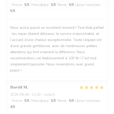
Услуги
:
5
/5
Атмосфера
:
5
/5
Меню
:
5
/5
Цена / качество
:
5
/5
Nous avons passé un excellent moment ! Tout était parfait
: les repas étaient délicieux, le service irréprochable, et
l’accueil d’une chaleur exceptionnelle. Toute l’équipe est
d’une grande gentillesse, avec de nombreuses petites
attentions qui font vraiment la différence. Nous
recommandons cet établissement à 100 % ! C’est tout
simplement topissime. Nous reviendrons avec grand
plaisir !
David
M
2026-08-04
- 12:30 - гости 5
Услуги
:
5
/5
Атмосфера
:
5
/5
Меню
:
5
/5
Цена / качество
:
4
/5