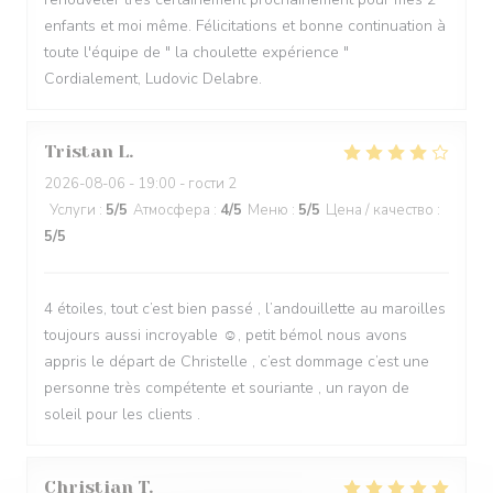
enfants et moi même. Félicitations et bonne continuation à
toute l'équipe de " la choulette expérience "
Cordialement, Ludovic Delabre.
Tristan
L
2026-08-06
- 19:00 - гости 2
Услуги
:
5
/5
Атмосфера
:
4
/5
Меню
:
5
/5
Цена / качество
:
5
/5
4 étoiles, tout c’est bien passé , l’andouillette au maroilles
toujours aussi incroyable ☺️, petit bémol nous avons
appris le départ de Christelle , c’est dommage c’est une
personne très compétente et souriante , un rayon de
soleil pour les clients .
Christian
T