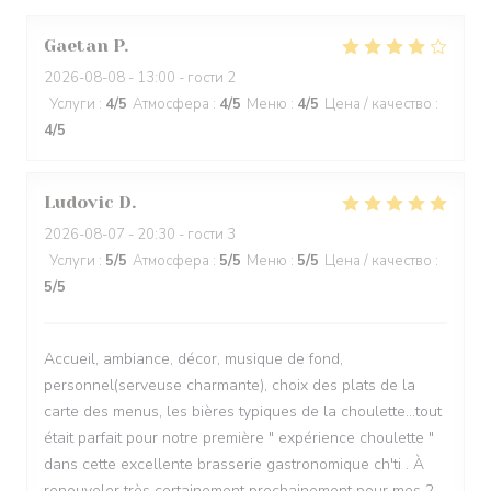
Gaetan
P
2026-08-08
- 13:00 - гости 2
Услуги
:
4
/5
Атмосфера
:
4
/5
Меню
:
4
/5
Цена / качество
:
4
/5
Ludovic
D
2026-08-07
- 20:30 - гости 3
Услуги
:
5
/5
Атмосфера
:
5
/5
Меню
:
5
/5
Цена / качество
:
5
/5
Accueil, ambiance, décor, musique de fond,
personnel(serveuse charmante), choix des plats de la
carte des menus, les bières typiques de la choulette...tout
était parfait pour notre première " expérience choulette "
dans cette excellente brasserie gastronomique ch'ti . À
renouveler très certainement prochainement pour mes 2