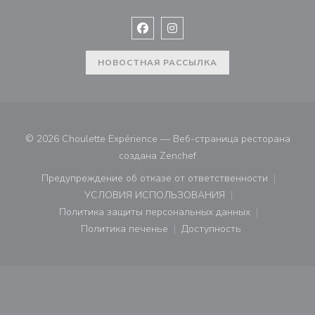
Facebook ((открывается в новом 
Instagram ((открывается в н
НОВОСТНАЯ РАССЫЛКА
© 2026 Choulette Expérience — Веб-страница ресторана
((открывается в новом ок
создана
Zenchef
Предупреждение об отказе от ответственности
((открывается в новом окне))
УСЛОВИЯ ИСПОЛЬЗОВАНИЯ
((открывается в новом окне))
Политика защиты персональных данных
((открывается в новом окне))
Политика печенье
Доступность
((открывается в новом окне))
((открывается в новом