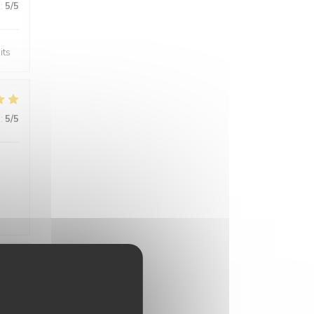
:
5
/5
its
:
5
/5
:
4
/5