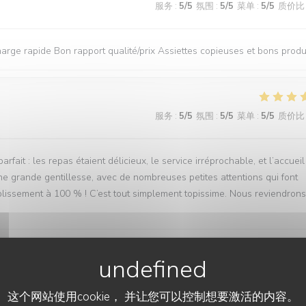
服务
:
5
/5
氛围
:
5
/5
菜单
:
5
/5
质价比
rge rapide Bon rapport qualité/prix Assiettes copieuses et bons produ
服务
:
5
/5
氛围
:
5
/5
菜单
:
5
/5
质价比
ait : les repas étaient délicieux, le service irréprochable, et l’accueil
ne grande gentillesse, avec de nombreuses petites attentions qui font
lissement à 100 % ! C’est tout simplement topissime. Nous reviendrons
服务
:
5
/5
氛围
:
5
/5
菜单
:
5
/5
质价比
这个网站使用cookie， 并让您可以控制想要激活的内容。