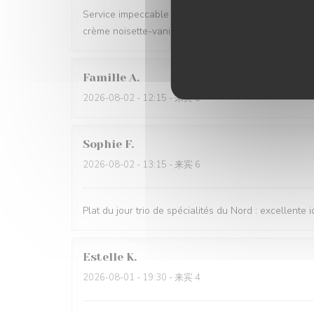
Service impeccable et convivial. Nourriture excellent
crème noisette-vanille. Un délice 😋
Famille
A
2026-08-02
- 12:15 - 来宾 5
Sophie
F
2026-08-02
- 13:15 - 来宾 6
Plat du jour trio de spécialités du Nord : excellente i
Estelle
K
2026-08-01
- 19:30 - 来宾 4