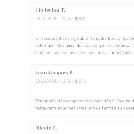
Christian
T
2026-08-05
- 19:45 - 来宾 5
Un restaurant très agréable : le cadre très sympathi
délicieuse. Mes amis (des locaux qui ne connaissaien
mention speciale pour le service tres souriant (since
Jean Jacques
B
2026-08-05
- 12:30 - 来宾 2
Personnels très compétents service très à l’écoute 
restaurants et le menu très bon de l’entrée au desse
Nicole
C