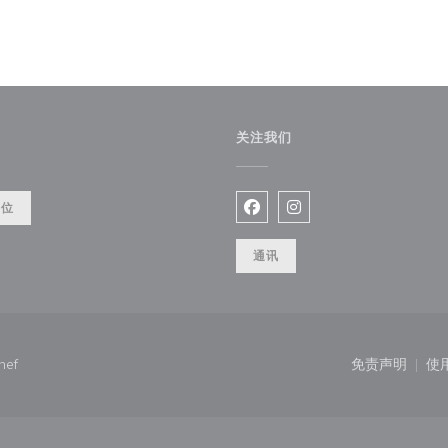
关注我们
餐位
Facebook ((在新窗口中打开)
Instagram ((在新窗口
通讯
((在新窗口中打开))
hef
免责声明
使
((在新窗