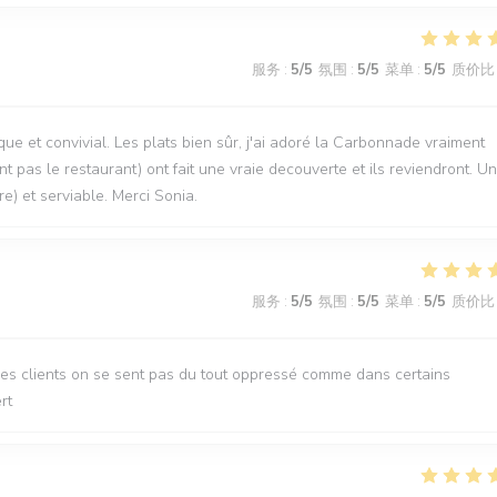
服务
:
5
/5
氛围
:
5
/5
菜单
:
5
/5
质价比
que et convivial. Les plats bien sûr, j'ai adoré la Carbonnade vraiment
t pas le restaurant) ont fait une vraie decouverte et ils reviendront. U
re) et serviable. Merci Sonia.
服务
:
5
/5
氛围
:
5
/5
菜单
:
5
/5
质价比
des clients on se sent pas du tout oppressé comme dans certains
rt