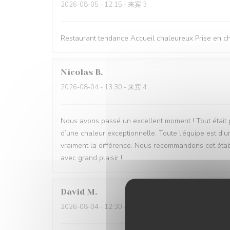
2026-08-05
- 12:15 - 来宾 3
Restaurant tendance Accueil chaleureux Prise en cha
Nicolas
B
2026-08-04
- 13:30 - 来宾 4
Nous avons passé un excellent moment ! Tout était parf
d’une chaleur exceptionnelle. Toute l’équipe est d’u
vraiment la différence. Nous recommandons cet étab
avec grand plaisir !
David
M
2026-08-04
- 12:30 - 来宾 5