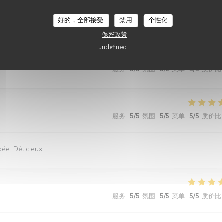
e et très copieuse. Je recommande particulièrement le mille feuille à la
好的，全部接受
禁用
个性化
保密政策
undefined
服务
:
5
/5
氛围
:
5
/5
菜单
:
5
/5
质价比
服务
:
5
/5
氛围
:
5
/5
菜单
:
5
/5
质价比
dée. Délicieux.
服务
:
5
/5
氛围
:
5
/5
菜单
:
5
/5
质价比