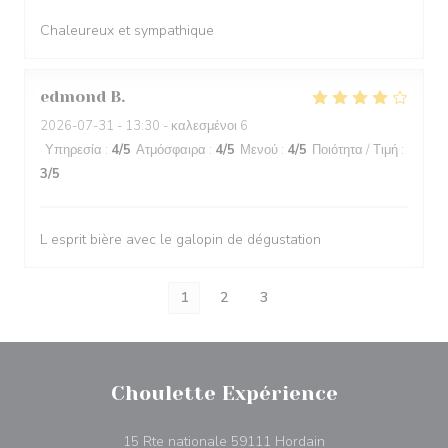
Chaleureux et sympathique
edmond
B
2026-07-31
- 13:30 - καλεσμένοι 6
Υπηρεσία
:
4
/5
Ατμόσφαιρα
:
4
/5
Μενού
:
4
/5
Ποιότητα / Τιμή
:
3
/5
L esprit bière avec le galopin de dégustation
1
2
3
Choulette Expérience
((ανοίγει σε νέο πα
15 Rte nationale 59111 Hordain