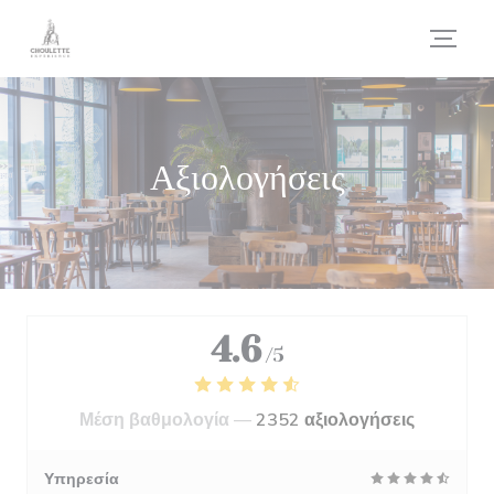
Πίνακας διαχείρισης "Μπισκότων" (Cookies)
Αξιολογήσεις
4.6
/5
Μέση βαθμολογία —
2352 αξιολογήσεις
Υπηρεσία