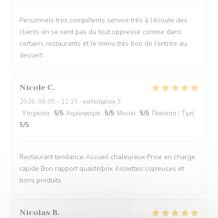
Personnels très compétents service très à l’écoute des
clients on se sent pas du tout oppressé comme dans
certains restaurants et le menu très bon de l’entrée au
dessert
Nicole
C
2026-08-05
- 12:15 - καλεσμένοι 3
Υπηρεσία
:
5
/5
Ατμόσφαιρα
:
5
/5
Μενού
:
5
/5
Ποιότητα / Τιμή
:
5
/5
Restaurant tendance Accueil chaleureux Prise en charge
rapide Bon rapport qualité/prix Assiettes copieuses et
bons produits
Nicolas
B