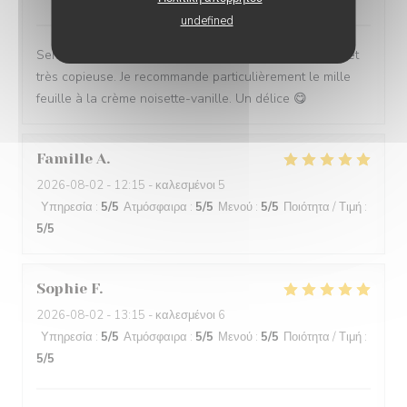
undefined
Service impeccable et convivial. Nourriture excellente et
très copieuse. Je recommande particulièrement le mille
feuille à la crème noisette-vanille. Un délice 😋
Famille
A
2026-08-02
- 12:15 - καλεσμένοι 5
Υπηρεσία
:
5
/5
Ατμόσφαιρα
:
5
/5
Μενού
:
5
/5
Ποιότητα / Τιμή
:
5
/5
Sophie
F
2026-08-02
- 13:15 - καλεσμένοι 6
Υπηρεσία
:
5
/5
Ατμόσφαιρα
:
5
/5
Μενού
:
5
/5
Ποιότητα / Τιμή
:
5
/5