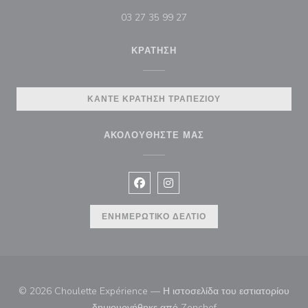
03 27 35 99 27
ΚΡΆΤΗΣΗ
ΚΆΝΤΕ ΚΡΆΤΗΣΗ ΤΡΑΠΕΖΙΟΎ
ΑΚΟΛΟΥΘΉΣΤΕ ΜΑΣ
Facebook ((ανοίγει σε νέο παράθυρ
Instagram ((ανοίγει σε νέο π
ΕΝΗΜΕΡΩΤΙΚΌ ΔΕΛΤΊΟ
© 2026 Choulette Expérience — Η ιστοσελίδα του εστιατορίου
((ανοίγει σε νέο παρά
δημιουργήθηκε από
Zenchef