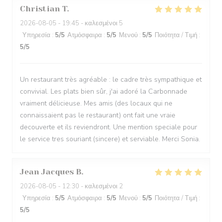
Christian
T
2026-08-05
- 19:45 - καλεσμένοι 5
Υπηρεσία
:
5
/5
Ατμόσφαιρα
:
5
/5
Μενού
:
5
/5
Ποιότητα / Τιμή
:
5
/5
Un restaurant très agréable : le cadre très sympathique et
convivial. Les plats bien sûr, j'ai adoré la Carbonnade
vraiment délicieuse. Mes amis (des locaux qui ne
connaissaient pas le restaurant) ont fait une vraie
decouverte et ils reviendront. Une mention speciale pour
le service tres souriant (sincere) et serviable. Merci Sonia.
Jean Jacques
B
2026-08-05
- 12:30 - καλεσμένοι 2
Υπηρεσία
:
5
/5
Ατμόσφαιρα
:
5
/5
Μενού
:
5
/5
Ποιότητα / Τιμή
:
5
/5