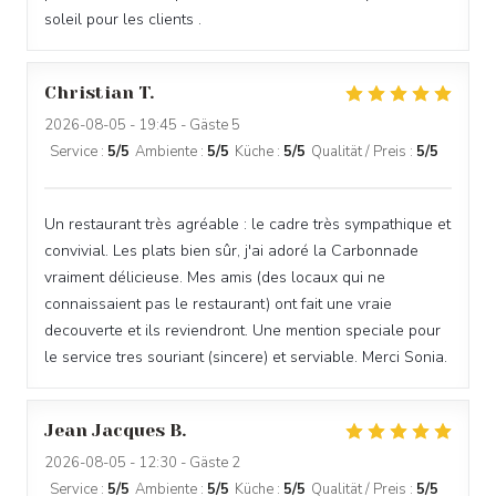
soleil pour les clients .
Christian
T
2026-08-05
- 19:45 - Gäste 5
Service
:
5
/5
Ambiente
:
5
/5
Küche
:
5
/5
Qualität / Preis
:
5
/5
Un restaurant très agréable : le cadre très sympathique et
convivial. Les plats bien sûr, j'ai adoré la Carbonnade
vraiment délicieuse. Mes amis (des locaux qui ne
connaissaient pas le restaurant) ont fait une vraie
decouverte et ils reviendront. Une mention speciale pour
le service tres souriant (sincere) et serviable. Merci Sonia.
Jean Jacques
B
2026-08-05
- 12:30 - Gäste 2
Service
:
5
/5
Ambiente
:
5
/5
Küche
:
5
/5
Qualität / Preis
:
5
/5