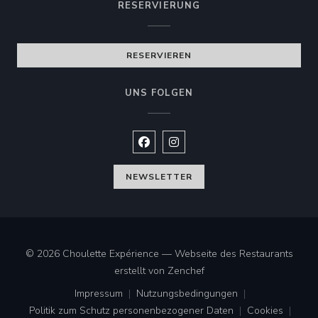
RESERVIERUNG
RESERVIEREN
UNS FOLGEN
Facebook ((öffnet ein neues Fenste
Instagram ((öffnet ein neues 
NEWSLETTER
© 2026 Choulette Expérience — Webseite des Restaurants
((öffnet ein neues Fenster
erstellt von
Zenchef
Impressum
Nutzungsbedingungen
((öffnet ein neues Fenster))
((öffnet ein neues Fenster))
Politik zum Schutz personenbezogener Daten
Cookies