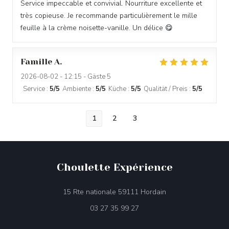
Service impeccable et convivial. Nourriture excellente et
très copieuse. Je recommande particulièrement le mille
feuille à la crème noisette-vanille. Un délice 😋
Famille
A
2026-08-02
- 12:15 - Gäste 5
Service
:
5
/5
Ambiente
:
5
/5
Küche
:
5
/5
Qualität / Preis
:
5
/5
1
2
3
Choulette Expérience
((öffnet ein neues F
15 Rte nationale 59111 Hordain
03 27 35 99 27