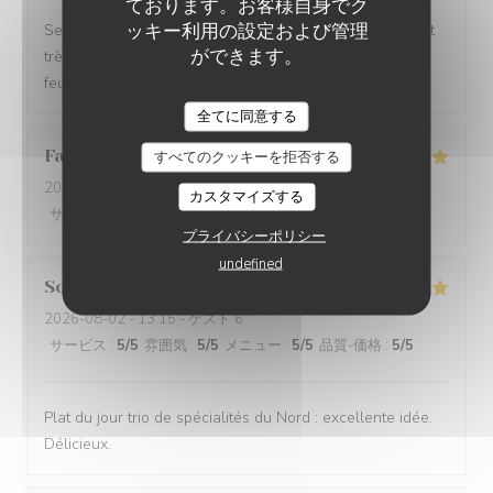
ております。お客様自身でク
ッキー利用の設定および管理
Service impeccable et convivial. Nourriture excellente et
ができます。
très copieuse. Je recommande particulièrement le mille
feuille à la crème noisette-vanille. Un délice 😋
全てに同意する
Famille
A
すべてのクッキーを拒否する
2026-08-02
- 12:15 - ゲスト 5
カスタマイズする
サービス
:
5
/5
雰囲気
:
5
/5
メニュー
:
5
/5
品質-価格
:
5
/5
プライバシーポリシー
undefined
Sophie
F
2026-08-02
- 13:15 - ゲスト 6
サービス
:
5
/5
雰囲気
:
5
/5
メニュー
:
5
/5
品質-価格
:
5
/5
Plat du jour trio de spécialités du Nord : excellente idée.
Délicieux.