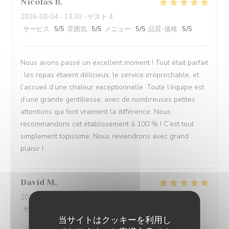
Nicolas
B
2026-08-04
- 13:30 - ゲスト 4
サービス
:
5
/5
雰囲気
:
5
/5
メニュー
:
5
/5
品質-価格
:
5
/5
Nous avons passé un excellent moment ! Tout était parfait
: les repas étaient délicieux, le service irréprochable, et
l’accueil d’une chaleur exceptionnelle. Toute l’équipe est
d’une grande gentillesse, avec de nombreuses petites
attentions qui font vraiment la différence. Nous
recommandons cet établissement à 100 % ! C’est tout
simplement topissime. Nous reviendrons avec grand
plaisir !
David
M
2026-08-04
- 12:30 - ゲスト 5
サービス
:
5
/5
雰囲気
:
5
/5
メニュー
:
5
/5
品質-価格
:
4
/5
当サイトはクッキーを利用し