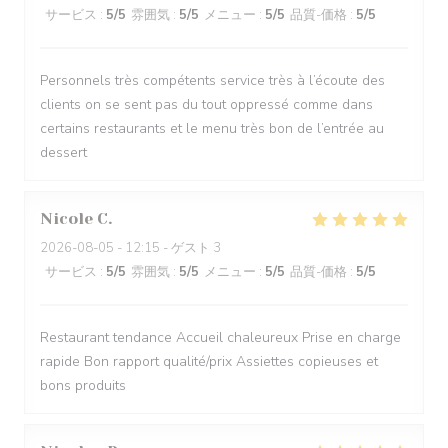
サービス
:
5
/5
雰囲気
:
5
/5
メニュー
:
5
/5
品質-価格
:
5
/5
Personnels très compétents service très à l’écoute des
clients on se sent pas du tout oppressé comme dans
certains restaurants et le menu très bon de l’entrée au
dessert
Nicole
C
2026-08-05
- 12:15 - ゲスト 3
サービス
:
5
/5
雰囲気
:
5
/5
メニュー
:
5
/5
品質-価格
:
5
/5
Restaurant tendance Accueil chaleureux Prise en charge
rapide Bon rapport qualité/prix Assiettes copieuses et
bons produits