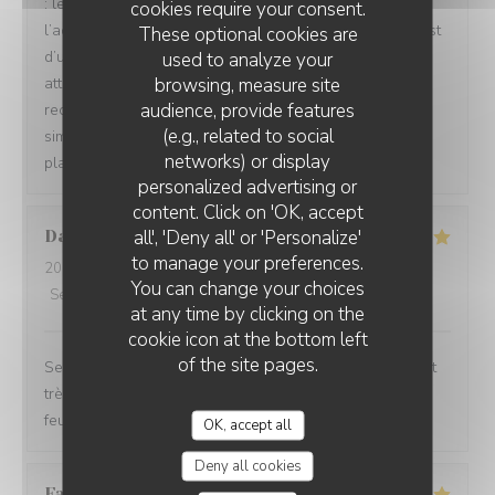
: les repas étaient délicieux, le service irréprochable, et
cookies require your consent.
l’accueil d’une chaleur exceptionnelle. Toute l’équipe est
These optional cookies are
d’une grande gentillesse, avec de nombreuses petites
used to analyze your
browsing, measure site
attentions qui font vraiment la différence. Nous
audience, provide features
recommandons cet établissement à 100 % ! C’est tout
(e.g., related to social
simplement topissime. Nous reviendrons avec grand
networks) or display
plaisir !
personalized advertising or
content. Click on 'OK, accept
all', 'Deny all' or 'Personalize'
David
M
to manage your preferences.
2026-08-04
- 12:30 - Guests 5
You can change your choices
Service
:
5
/5
Ambiance
:
5
/5
Food
:
5
/5
Value
:
4
/5
at any time by clicking on the
cookie icon at the bottom left
of the site pages.
Service impeccable et convivial. Nourriture excellente et
très copieuse. Je recommande particulièrement le mille
feuille à la crème noisette-vanille. Un délice 😋
OK, accept all
Deny all cookies
Famille
A