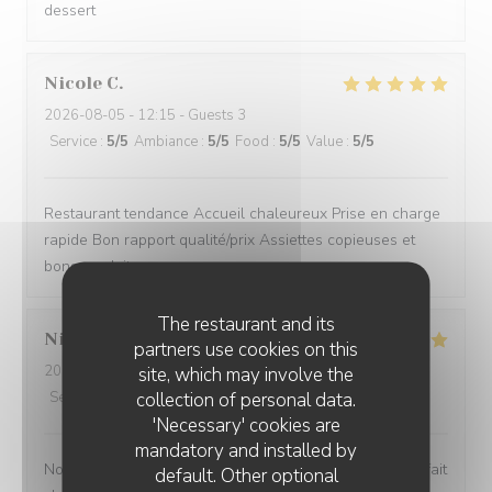
dessert
Nicole
C
2026-08-05
- 12:15 - Guests 3
Service
:
5
/5
Ambiance
:
5
/5
Food
:
5
/5
Value
:
5
/5
Restaurant tendance Accueil chaleureux Prise en charge
rapide Bon rapport qualité/prix Assiettes copieuses et
bons produits
The restaurant and its
Nicolas
B
partners use cookies on this
2026-08-04
- 13:30 - Guests 4
site, which may involve the
collection of personal data.
Service
:
5
/5
Ambiance
:
5
/5
Food
:
5
/5
Value
:
5
/5
'Necessary' cookies are
mandatory and installed by
Nous avons passé un excellent moment ! Tout était parfait
default. Other optional