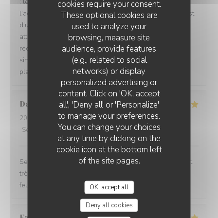
: les repas étaient délicieux, le service irréprochable, et
cookies require your consent.
l’accueil d’une chaleur exceptionnelle. Toute l’équipe est
These optional cookies are
d’une grande gentillesse, avec de nombreuses petites
used to analyze your
browsing, measure site
attentions qui font vraiment la différence. Nous
audience, provide features
recommandons cet établissement à 100 % ! C’est tout
(e.g., related to social
simplement topissime. Nous reviendrons avec grand
networks) or display
plaisir !
personalized advertising or
content. Click on 'OK, accept
all', 'Deny all' or 'Personalize'
David
M
to manage your preferences.
2026-08-04
- 12:30 - Guests 5
You can change your choices
Service
:
5
/5
Ambiance
:
5
/5
Food
:
5
/5
Value
:
4
/5
at any time by clicking on the
cookie icon at the bottom left
of the site pages.
Service impeccable et convivial. Nourriture excellente et
très copieuse. Je recommande particulièrement le mille
feuille à la crème noisette-vanille. Un délice 😋
OK, accept all
Deny all cookies
Famille
A