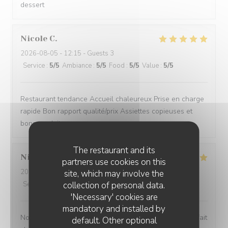
dessert
Nicole
C
2026-08-05
- 12:15 - Guests 3
Service
:
5
/5
Ambiance
:
5
/5
Food
:
5
/5
Value
:
5
/5
Restaurant tendance Accueil chaleureux Prise en charge
rapide Bon rapport qualité/prix Assiettes copieuses et
bons produits
The restaurant and its
Nicolas
B
partners use cookies on this
2026-08-04
- 13:30 - Guests 4
site, which may involve the
collection of personal data.
Service
:
5
/5
Ambiance
:
5
/5
Food
:
5
/5
Value
:
5
/5
'Necessary' cookies are
mandatory and installed by
Nous avons passé un excellent moment ! Tout était parfait
default. Other optional