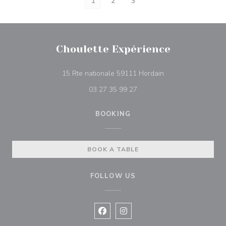
1
2
3
Choulette Expérience
((opens in a new w
15 Rte nationale 59111 Hordain
03 27 35 99 27
BOOKING
BOOK A TABLE
FOLLOW US
Facebook ((opens in a new window
Instagram ((opens in a new w