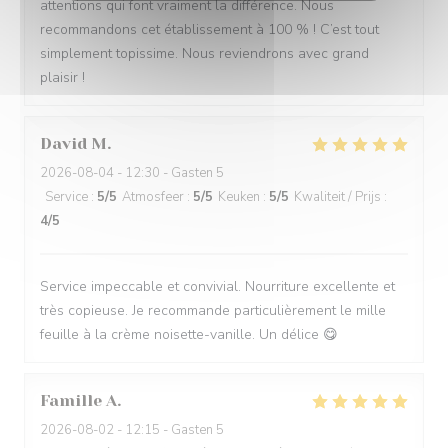
attentions qui font vraiment la différence. Nous
recommandons cet établissement à 100 % ! C’est tout
simplement topissime. Nous reviendrons avec grand
plaisir !
David
M
2026-08-04
- 12:30 - Gasten 5
Service
:
5
/5
Atmosfeer
:
5
/5
Keuken
:
5
/5
Kwaliteit / Prijs
:
4
/5
Service impeccable et convivial. Nourriture excellente et
très copieuse. Je recommande particulièrement le mille
feuille à la crème noisette-vanille. Un délice 😋
Famille
A
2026-08-02
- 12:15 - Gasten 5