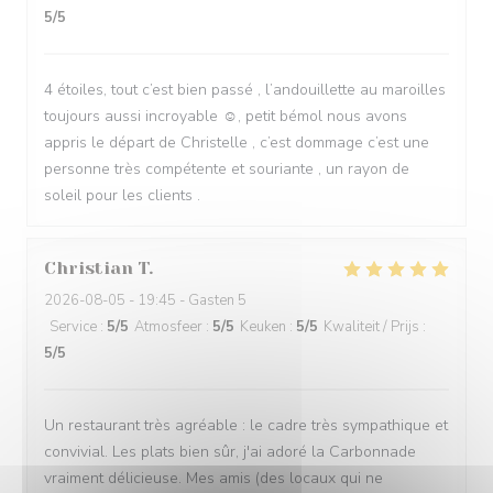
5
/5
4 étoiles, tout c’est bien passé , l’andouillette au maroilles
toujours aussi incroyable ☺️, petit bémol nous avons
appris le départ de Christelle , c’est dommage c’est une
personne très compétente et souriante , un rayon de
soleil pour les clients .
Christian
T
2026-08-05
- 19:45 - Gasten 5
Service
:
5
/5
Atmosfeer
:
5
/5
Keuken
:
5
/5
Kwaliteit / Prijs
:
5
/5
Un restaurant très agréable : le cadre très sympathique et
convivial. Les plats bien sûr, j'ai adoré la Carbonnade
vraiment délicieuse. Mes amis (des locaux qui ne