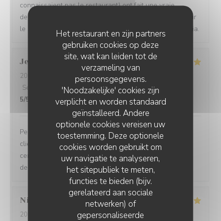
connaissaient pas le restaurant) ont fait une vraie
decouverte et ils reviendront. Une mention speciale pour
le service tres souriant (sincere) et serviable. Merci Sonia.
Het restaurant en zijn partners
gebruiken cookies op deze
site, wat kan leiden tot de
Jean Jacques
B
verzameling van
2026-08-05
- 12:30 - Gasten 2
persoonsgegevens.
Service
:
5
/5
Atmosfeer
:
5
/5
Keuken
:
5
/5
Kwaliteit / Prijs
:
'Noodzakelijke' cookies zijn
5
/5
verplicht en worden standaard
geïnstalleerd. Andere
optionele cookies vereisen uw
Personnels très compétents service très à l’écoute des
toestemming. Deze optionele
clients on se sent pas du tout oppressé comme dans
cookies worden gebruikt om
certains restaurants et le menu très bon de l’entrée au
uw navigatie te analyseren,
dessert
het sitepubliek te meten,
functies te bieden (bijv.
gerelateerd aan sociale
Nicole
C
netwerken) of
gepersonaliseerde
2026-08-05
- 12:15 - Gasten 3