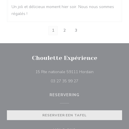
Un joli et délicieux moment hier soir. Nous nous sommes
régalés !
1
2
3
Choulette Expérience
((opent in een nieu
15 Rte nationale 59111 Hordain
03 27 35 99 27
RESERVERING
RESERVEER EEN TAFEL