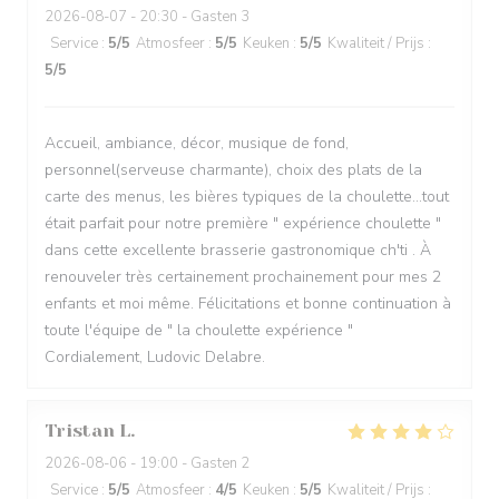
2026-08-07
- 20:30 - Gasten 3
Service
:
5
/5
Atmosfeer
:
5
/5
Keuken
:
5
/5
Kwaliteit / Prijs
:
5
/5
Accueil, ambiance, décor, musique de fond,
personnel(serveuse charmante), choix des plats de la
carte des menus, les bières typiques de la choulette...tout
était parfait pour notre première " expérience choulette "
dans cette excellente brasserie gastronomique ch'ti . À
renouveler très certainement prochainement pour mes 2
enfants et moi même. Félicitations et bonne continuation à
toute l'équipe de " la choulette expérience "
Cordialement, Ludovic Delabre.
Tristan
L
2026-08-06
- 19:00 - Gasten 2
Service
:
5
/5
Atmosfeer
:
4
/5
Keuken
:
5
/5
Kwaliteit / Prijs
: