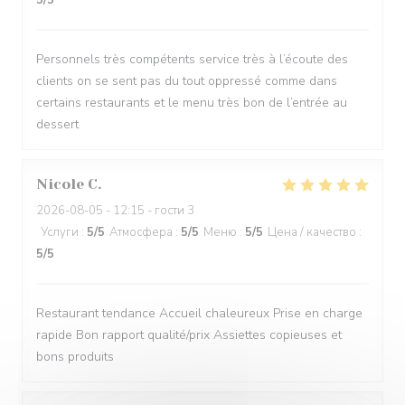
5
/5
Personnels très compétents service très à l’écoute des
clients on se sent pas du tout oppressé comme dans
certains restaurants et le menu très bon de l’entrée au
dessert
Nicole
C
2026-08-05
- 12:15 - гости 3
Услуги
:
5
/5
Атмосфера
:
5
/5
Меню
:
5
/5
Цена / качество
:
5
/5
Restaurant tendance Accueil chaleureux Prise en charge
rapide Bon rapport qualité/prix Assiettes copieuses et
bons produits