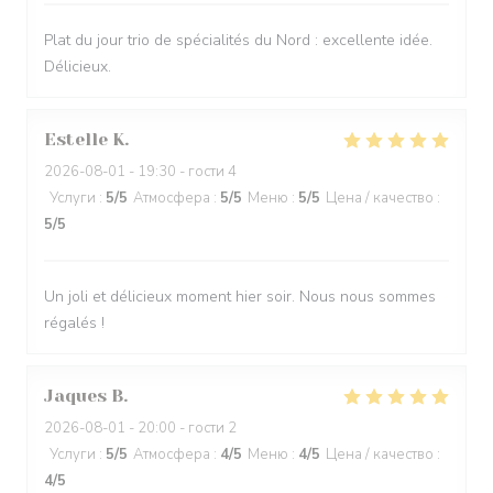
Plat du jour trio de spécialités du Nord : excellente idée.
Délicieux.
Estelle
K
2026-08-01
- 19:30 - гости 4
Услуги
:
5
/5
Атмосфера
:
5
/5
Меню
:
5
/5
Цена / качество
:
5
/5
Un joli et délicieux moment hier soir. Nous nous sommes
régalés !
Jaques
B
2026-08-01
- 20:00 - гости 2
Услуги
:
5
/5
Атмосфера
:
4
/5
Меню
:
4
/5
Цена / качество
:
4
/5