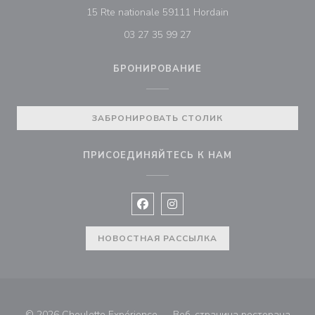
((открывается в н
15 Rte nationale 59111 Hordain
03 27 35 99 27
БРОНИРОВАНИЕ
ЗАБРОНИРОВАТЬ СТОЛИК
ПРИСОЕДИНЯЙТЕСЬ К НАМ
Facebook ((открывается в новом 
Instagram ((открывается в н
НОВОСТНАЯ РАССЫЛКА
© 2026 Choulette Expérience — Веб-страница ресторана