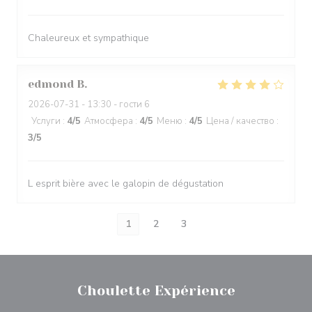
Chaleureux et sympathique
edmond
B
2026-07-31
- 13:30 - гости 6
Услуги
:
4
/5
Атмосфера
:
4
/5
Меню
:
4
/5
Цена / качество
:
3
/5
L esprit bière avec le galopin de dégustation
1
2
3
Choulette Expérience