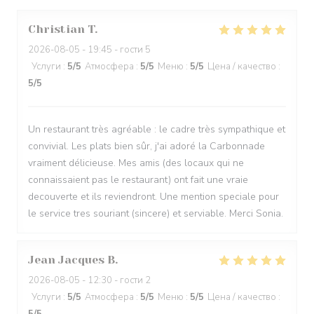
Christian
T
2026-08-05
- 19:45 - гости 5
Услуги
:
5
/5
Атмосфера
:
5
/5
Меню
:
5
/5
Цена / качество
:
5
/5
Un restaurant très agréable : le cadre très sympathique et
convivial. Les plats bien sûr, j'ai adoré la Carbonnade
vraiment délicieuse. Mes amis (des locaux qui ne
connaissaient pas le restaurant) ont fait une vraie
decouverte et ils reviendront. Une mention speciale pour
le service tres souriant (sincere) et serviable. Merci Sonia.
Jean Jacques
B
2026-08-05
- 12:30 - гости 2
Услуги
:
5
/5
Атмосфера
:
5
/5
Меню
:
5
/5
Цена / качество
: