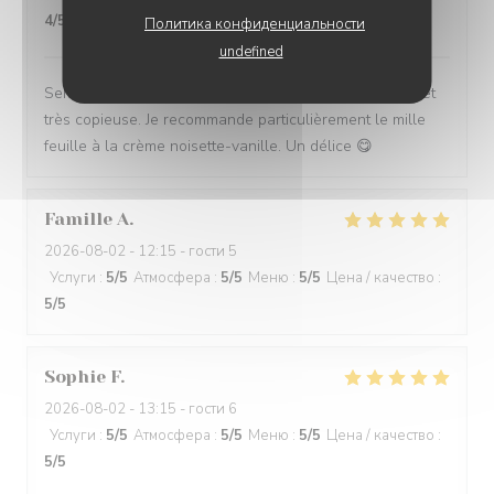
4
/5
Политика конфиденциальности
undefined
Service impeccable et convivial. Nourriture excellente et
très copieuse. Je recommande particulièrement le mille
feuille à la crème noisette-vanille. Un délice 😋
Famille
A
2026-08-02
- 12:15 - гости 5
Услуги
:
5
/5
Атмосфера
:
5
/5
Меню
:
5
/5
Цена / качество
:
5
/5
Sophie
F
2026-08-02
- 13:15 - гости 6
Услуги
:
5
/5
Атмосфера
:
5
/5
Меню
:
5
/5
Цена / качество
:
5
/5