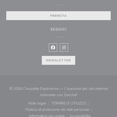
PRENOTA
SEGUICI
Facebook ((apre una nuova finestra)
Instagram ((apre una nuova fi
NEWSLETTER
© 2026 Choulette Expérience — Creazione del sito internet
((apre una nuova finestr
ristorante con
Zenchef
Note legali
TERMINI DI UTILIZZO
((apre una nuova finestra))
((apre una nuova finestra))
Politica di protezione dei dati personali
((apre una nuova finestra))
Informativa sui cookie
Accessibilita