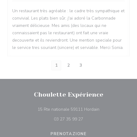
Un restaurant très agréable : le cadre très sympathique et
convivial. Les plats bien sûr, j'ai adoré la Carbonnade
vraiment délicieuse. Mes amis (des locaux qui ne
connaissaient pas le restaurant) ont fait une vraie
decouverte et ils reviendront. Une mention speciale pour
le service tres souriant (sincere) et serviable. Merci Sonia.
1
2
3
Choulette Expérience
((apre una nuova fin
15 Rte nationale 59111 Hordain
03 27 35 99 27
PRENOTAZIONE