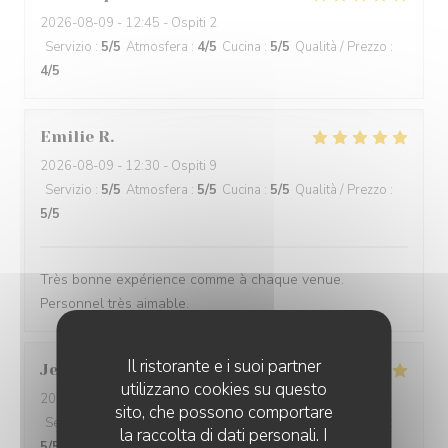
2026-08-09
- 12:45 - Ospiti 2
Servizio
:
5
/5
Atmosfera
:
4
/5
Cucina
:
5
/5
Qualità / Prezzo
:
4
/5
Emilie
R
2026-08-09
- 12:30 - Ospiti 9
Servizio
:
5
/5
Atmosfera
:
5
/5
Cucina
:
5
/5
Qualità / Prezzo
:
5
/5
Très bonne expérience comme à chaque venue.
Personnel très aimable.
Il ristorante e i suoi partner
Jean Michel
B
utilizzano cookies su questo
2026-08-02
- 13:15 - Ospiti 10
sito, che possono comportare
Servizio
:
5
/5
Atmosfera
:
5
/5
Cucina
:
5
/5
Qualità / Prezzo
:
la raccolta di dati personali. I
5
/5