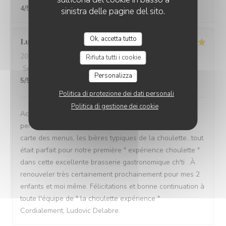
4
/5
sinistra delle pagine del sito.
Ok, accetta tutto
Ludovic
D
2026-08-07
- 20:30 - Ospiti 3
Rifiuta tutti i cookie
Servizio
:
5
/5
Atmosfera
:
5
/5
Cucina
:
5
/5
Qualità / Prezzo
:
Personalizza
5
/5
Politica di protezione dei dati personali
Politica di gestione dei cookie
Accueil, ambiance, décor, musique de fond,
personnel(serveuse charmante), choix des plats de la
carte des menus, les bières typiques de la choulette...tout
était parfait pour notre première " expérience choulette "
dans cette excellente brasserie gastronomique ch'ti . À
renouveler très certainement prochainement pour mes 2
enfants et moi même. Félicitations et bonne continuation à
toute l'équipe de " la choulette expérience "
Cordialement, Ludovic Delabre.