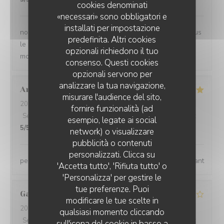
cookies denominati
«necessari» sono obbligatori e
installati per impostazione
nous sommes très satisfait et surtout n'hésité pas, je vous
predefinita. Altri cookies
le conseil personnel très à l'écoute des personnes à la
opzionali richiedono il tuo
moindre demande
consenso. Questi cookies
opzionali servono per
analizzare la tua navigazione,
Anne
D
misurare l'audience del sito,
2026-08-07
- 13:00 - Ospiti 4
fornire funzionalità (ad
Servizio
:
5
/5
Atmosfera
:
5
/5
Cucina
:
5
/5
Qualità / Prezzo
:
esempio, legate ai social
5
/5
network) o visualizzare
pubblicità o contenuti
personalizzati. Clicca su
personnel qualifié, très agréable, aimable. repas excellant
'Accetta tutto', 'Rifiuta tutto' o
'Personalizza' per gestire le
tue preferenze. Puoi
Gaetan
P
modificare le tue scelte in
2026-08-08
- 13:00 - Ospiti 2
qualsiasi momento cliccando
Servizio
:
4
/5
Atmosfera
:
4
/5
Cucina
:
4
/5
Qualità / Prezzo
:
sull'icona del cookie in basso a