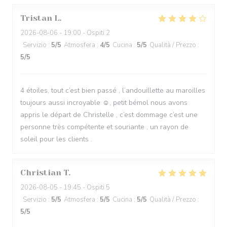
Tristan
L
2026-08-06
- 19:00 - Ospiti 2
Servizio
:
5
/5
Atmosfera
:
4
/5
Cucina
:
5
/5
Qualità / Prezzo
:
5
/5
4 étoiles, tout c’est bien passé , l’andouillette au maroilles
toujours aussi incroyable ☺️, petit bémol nous avons
appris le départ de Christelle , c’est dommage c’est une
personne très compétente et souriante , un rayon de
soleil pour les clients .
Christian
T
2026-08-05
- 19:45 - Ospiti 5
Servizio
:
5
/5
Atmosfera
:
5
/5
Cucina
:
5
/5
Qualità / Prezzo
:
5
/5